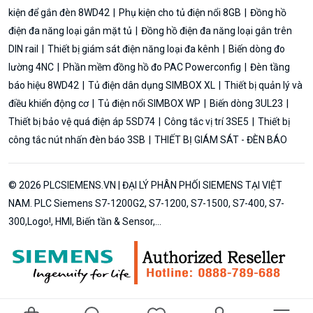
kiện để gắn đèn 8WD42
Phụ kiện cho tủ điện nổi 8GB
Đồng hồ
điện đa năng loại gắn mặt tủ
Đồng hồ điện đa năng loại gắn trên
DIN rail
Thiết bị giám sát điện năng loại đa kênh
Biến dòng đo
lường 4NC
Phần mềm đồng hồ đo PAC Powerconfig
Đèn tầng
báo hiệu 8WD42
Tủ điện dân dụng SIMBOX XL
Thiết bị quản lý và
điều khiển động cơ
Tủ điện nổi SIMBOX WP
Biến dòng 3UL23
Thiết bị bảo vệ quá điện áp 5SD74
Công tắc vị trí 3SE5
Thiết bị
công tắc nút nhấn đèn báo 3SB
THIẾT BỊ GIÁM SÁT - ĐÈN BÁO
© 2026 PLCSIEMENS.VN | ĐẠI LÝ PHÂN PHỐI SIEMENS TẠI VIỆT
NAM. PLC Siemens S7-1200G2, S7-1200, S7-1500, S7-400, S7-
300,Logo!, HMI, Biến tần & Sensor,...