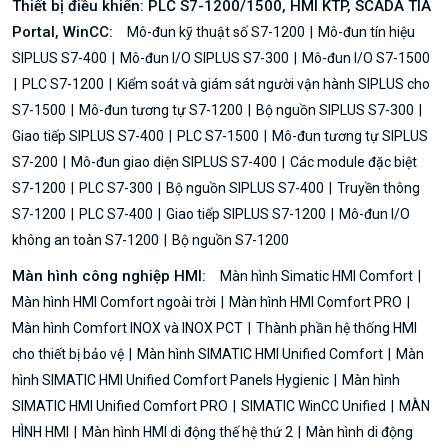
Thiết bị điều khiển: PLC S7-1200/1500, HMI KTP, SCADA TIA
Portal, WinCC:
Mô-đun kỹ thuật số S7-1200
Mô-đun tín hiệu
SIPLUS S7-400
Mô-đun I/O SIPLUS S7-300
Mô-đun I/O S7-1500
PLC S7-1200
Kiểm soát và giám sát người vận hành SIPLUS cho
S7-1500
Mô-đun tương tự S7-1200
Bộ nguồn SIPLUS S7-300
Giao tiếp SIPLUS S7-400
PLC S7-1500
Mô-đun tương tự SIPLUS
S7-200
Mô-đun giao diện SIPLUS S7-400
Các module đặc biệt
S7-1200
PLC S7-300
Bộ nguồn SIPLUS S7-400
Truyền thông
S7-1200
PLC S7-400
Giao tiếp SIPLUS S7-1200
Mô-đun I/O
không an toàn S7-1200
Bộ nguồn S7-1200
Màn hình công nghiệp HMI:
Màn hình Simatic HMI Comfort
Màn hình HMI Comfort ngoài trời
Màn hình HMI Comfort PRO
Màn hình Comfort INOX và INOX PCT
Thành phần hệ thống HMI
cho thiết bị bảo vệ
Màn hình SIMATIC HMI Unified Comfort
Màn
hình SIMATIC HMI Unified Comfort Panels Hygienic
Màn hình
SIMATIC HMI Unified Comfort PRO
SIMATIC WinCC Unified
MÀN
HÌNH HMI
Màn hình HMI di động thế hệ thứ 2
Màn hình di động