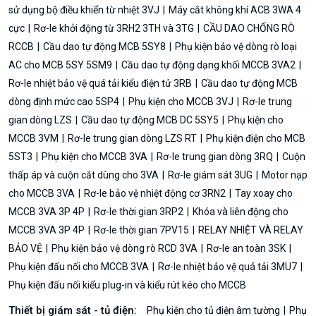
sử dụng bộ điều khiển từ nhiệt 3VJ
Máy cắt không khí ACB 3WA 4
cực
Rơ-le khởi động từ 3RH2 3TH và 3TG
CẦU DAO CHỐNG RÒ
RCCB
Cầu dao tự động MCB 5SY8
Phụ kiện bảo vệ dòng rò loại
AC cho MCB 5SY 5SM9
Cầu dao tự động dạng khối MCCB 3VA2
Rơ-le nhiệt bảo vệ quá tải kiểu điện tử 3RB
Cầu dao tự động MCB
dòng định mức cao 5SP4
Phụ kiện cho MCCB 3VJ
Rơ-le trung
gian dòng LZS
Cầu dao tự động MCB DC 5SY5
Phụ kiện cho
MCCB 3VM
Rơ-le trung gian dòng LZS RT
Phụ kiện điện cho MCB
5ST3
Phụ kiện cho MCCB 3VA
Rơ-le trung gian dòng 3RQ
Cuộn
thấp áp và cuộn cắt dùng cho 3VA
Rơ-le giám sát 3UG
Motor nạp
cho MCCB 3VA
Rơ-le bảo vệ nhiệt động cơ 3RN2
Tay xoay cho
MCCB 3VA 3P 4P
Rơ-le thời gian 3RP2
Khóa và liên động cho
MCCB 3VA 3P 4P
Rơ-le thời gian 7PV15
RELAY NHIỆT VÀ RELAY
BẢO VỆ
Phụ kiện bảo vệ dòng rò RCD 3VA
Rơ-le an toàn 3SK
Phụ kiện đấu nối cho MCCB 3VA
Rơ-le nhiệt bảo vệ quá tải 3MU7
Phụ kiện đấu nối kiểu plug-in và kiểu rút kéo cho MCCB
Thiết bị giám sát - tủ điện:
Phụ kiện cho tủ điện âm tường
Phụ