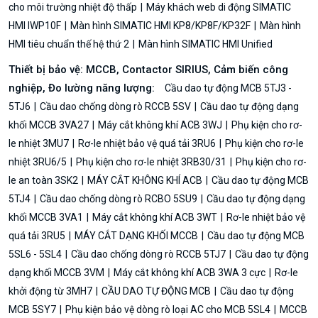
cho môi trường nhiệt độ thấp
Máy khách web di động SIMATIC
HMI IWP10F
Màn hình SIMATIC HMI KP8/KP8F/KP32F
Màn hình
HMI tiêu chuẩn thế hệ thứ 2
Màn hình SIMATIC HMI Unified
Thiết bị bảo vệ: MCCB, Contactor SIRIUS, Cảm biến công
nghiệp, Đo lường năng lượng:
Cầu dao tự động MCB 5TJ3 -
5TJ6
Cầu dao chống dòng rò RCCB 5SV
Cầu dao tự động dạng
khối MCCB 3VA27
Máy cắt không khí ACB 3WJ
Phụ kiện cho rơ-
le nhiệt 3MU7
Rơ-le nhiệt bảo vệ quá tải 3RU6
Phụ kiện cho rơ-le
nhiệt 3RU6/5
Phụ kiện cho rơ-le nhiệt 3RB30/31
Phụ kiện cho rơ-
le an toàn 3SK2
MÁY CẮT KHÔNG KHÍ ACB
Cầu dao tự động MCB
5TJ4
Cầu dao chống dòng rò RCBO 5SU9
Cầu dao tự động dạng
khối MCCB 3VA1
Máy cắt không khí ACB 3WT
Rơ-le nhiệt bảo vệ
quá tải 3RU5
MÁY CẮT DẠNG KHỐI MCCB
Cầu dao tự động MCB
5SL6 - 5SL4
Cầu dao chống dòng rò RCCB 5TJ7
Cầu dao tự động
dạng khối MCCB 3VM
Máy cắt không khí ACB 3WA 3 cực
Rơ-le
khởi động từ 3MH7
CẦU DAO TỰ ĐỘNG MCB
Cầu dao tự động
MCB 5SY7
Phụ kiện bảo vệ dòng rò loại AC cho MCB 5SL4
MCCB