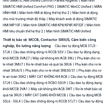
hình SIMATIC HMI Unified Comfort Panels Hygienic
Màn hình
SIMATIC HMI Unified Comfort PRO
SIMATIC WinCC Unified
MÀN
HÌNH HMI
Màn hình HMI di động thế hệ thứ 2
Màn hình di động
cho môi trường nhiệt độ thấp
Máy khách web di động SIMATIC
HMI IWP10F
Màn hình SIMATIC HMI KP8/KP8F/KP32F
Màn hình
HMI tiêu chuẩn thế hệ thứ 2
Màn hình SIMATIC HMI Unified
Thiết bị bảo vệ: MCCB, Contactor SIRIUS, Cảm biến công
nghiệp, Đo lường năng lượng:
Cầu dao tự động MCB 5TJ3 -
5TJ6
Cầu dao chống dòng rò RCCB 5SV
Cầu dao tự động dạng
khối MCCB 3VA27
Máy cắt không khí ACB 3WJ
Phụ kiện cho rơ-
le nhiệt 3MU7
Rơ-le nhiệt bảo vệ quá tải 3RU6
Phụ kiện cho rơ-le
nhiệt 3RU6/5
Phụ kiện cho rơ-le nhiệt 3RB30/31
Phụ kiện cho rơ-
le an toàn 3SK2
MÁY CẮT KHÔNG KHÍ ACB
Cầu dao tự động MCB
5TJ4
Cầu dao chống dòng rò RCBO 5SU9
Cầu dao tự động dạng
khối MCCB 3VA1
Máy cắt không khí ACB 3WT
Rơ-le nhiệt bảo vệ
quá tải 3RU5
MÁY CẮT DẠNG KHỐI MCCB
Cầu dao tự động MCB
5SL6 - 5SL4
Cầu dao chống dòng rò RCCB 5TJ7
Cầu dao tự động