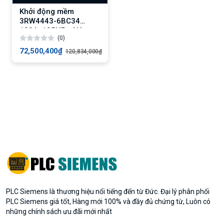
Khởi động mềm
3RW4443-6BC34
180A, 125HP - Nâng
(0)
cấp 3RW5543-6HA14
72,500,400₫
120,834,000₫
PLC Siemens là thương hiệu nổi tiếng đến từ Đức. Đại lý phân phối
PLC Siemens giá tốt, Hàng mới 100% và đầy đủ chứng từ, Luôn có
những chính sách ưu đãi mới nhất