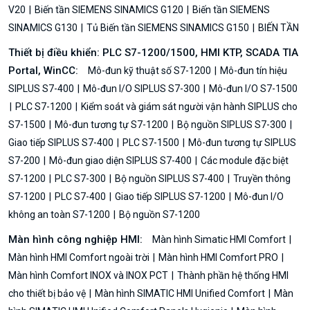
V20
Biến tần SIEMENS SINAMICS G120
Biến tần SIEMENS
SINAMICS G130
Tủ Biến tần SIEMENS SINAMICS G150
BIẾN TẦN
Thiết bị điều khiển: PLC S7-1200/1500, HMI KTP, SCADA TIA
Portal, WinCC:
Mô-đun kỹ thuật số S7-1200
Mô-đun tín hiệu
SIPLUS S7-400
Mô-đun I/O SIPLUS S7-300
Mô-đun I/O S7-1500
PLC S7-1200
Kiểm soát và giám sát người vận hành SIPLUS cho
S7-1500
Mô-đun tương tự S7-1200
Bộ nguồn SIPLUS S7-300
Giao tiếp SIPLUS S7-400
PLC S7-1500
Mô-đun tương tự SIPLUS
S7-200
Mô-đun giao diện SIPLUS S7-400
Các module đặc biệt
S7-1200
PLC S7-300
Bộ nguồn SIPLUS S7-400
Truyền thông
S7-1200
PLC S7-400
Giao tiếp SIPLUS S7-1200
Mô-đun I/O
không an toàn S7-1200
Bộ nguồn S7-1200
Màn hình công nghiệp HMI:
Màn hình Simatic HMI Comfort
Màn hình HMI Comfort ngoài trời
Màn hình HMI Comfort PRO
Màn hình Comfort INOX và INOX PCT
Thành phần hệ thống HMI
cho thiết bị bảo vệ
Màn hình SIMATIC HMI Unified Comfort
Màn