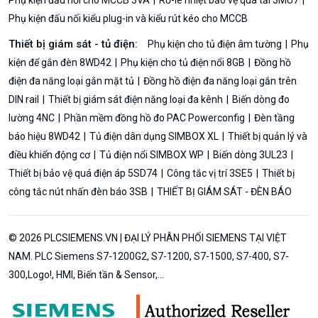
Phụ kiện đấu nối kiểu plug-in và kiểu rút kéo cho MCCB
Thiết bị giám sát - tủ điện:
Phụ kiện cho tủ điện âm tường
Phụ
kiện để gắn đèn 8WD42
Phụ kiện cho tủ điện nổi 8GB
Đồng hồ
điện đa năng loại gắn mặt tủ
Đồng hồ điện đa năng loại gắn trên
DIN rail
Thiết bị giám sát điện năng loại đa kênh
Biến dòng đo
lường 4NC
Phần mềm đồng hồ đo PAC Powerconfig
Đèn tầng
báo hiệu 8WD42
Tủ điện dân dụng SIMBOX XL
Thiết bị quản lý và
điều khiển động cơ
Tủ điện nổi SIMBOX WP
Biến dòng 3UL23
Thiết bị bảo vệ quá điện áp 5SD74
Công tắc vị trí 3SE5
Thiết bị
công tắc nút nhấn đèn báo 3SB
THIẾT BỊ GIÁM SÁT - ĐÈN BÁO
© 2026 PLCSIEMENS.VN | ĐẠI LÝ PHÂN PHỐI SIEMENS TẠI VIỆT
NAM. PLC Siemens S7-1200G2, S7-1200, S7-1500, S7-400, S7-
300,Logo!, HMI, Biến tần & Sensor,...