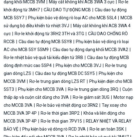
dạng khối MCCB 3VM
Máy cắt không khí ACB 3WA 3 cực
Rơ-le
khởi động từ 3MH7
CẦU DAO TỰ ĐỘNG MCB
Cầu dao tự động
MCB 5SY7
Phụ kiện bảo vệ dòng rò loại AC cho MCB 5SL4
MCCB
sử dụng bộ điều khiển từ nhiệt 3VJ
Máy cắt không khí ACB 3WA 4
cực
Rơ-le khởi động từ 3RH2 3TH và 3TG
CẦU DAO CHỐNG RÒ
RCCB
Cầu dao tự động MCB 5SY8
Phụ kiện bảo vệ dòng rò loại
AC cho MCB 5SY 5SM9
Cầu dao tự động dạng khối MCCB 3VA2
Rơ-le nhiệt bảo vệ quá tải kiểu điện tử 3RB
Cầu dao tự động MCB
dòng định mức cao 5SP4
Phụ kiện cho MCCB 3VJ
Rơ-le trung
gian dòng LZS
Cầu dao tự động MCB DC 5SY5
Phụ kiện cho
MCCB 3VM
Rơ-le trung gian dòng LZS RT
Phụ kiện điện cho MCB
5ST3
Phụ kiện cho MCCB 3VA
Rơ-le trung gian dòng 3RQ
Cuộn
thấp áp và cuộn cắt dùng cho 3VA
Rơ-le giám sát 3UG
Motor nạp
cho MCCB 3VA
Rơ-le bảo vệ nhiệt động cơ 3RN2
Tay xoay cho
MCCB 3VA 3P 4P
Rơ-le thời gian 3RP2
Khóa và liên động cho
MCCB 3VA 3P 4P
Rơ-le thời gian 7PV15
RELAY NHIỆT VÀ RELAY
BẢO VỆ
Phụ kiện bảo vệ dòng rò RCD 3VA
Rơ-le an toàn 3SK
Phụ kiện đấu nối cho MCCB 3VA
Rơ-le nhiệt bảo vệ quá tải 3MU7