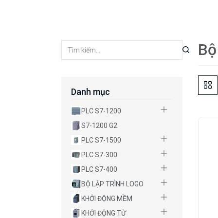
Bộ
Danh mục
PLC S7-1200
S7-1200 G2
PLC S7-1500
PLC S7-300
PLC S7-400
BỘ LẬP TRÌNH LOGO
KHỞI ĐỘNG MỀM
KHỞI ĐỘNG TỪ