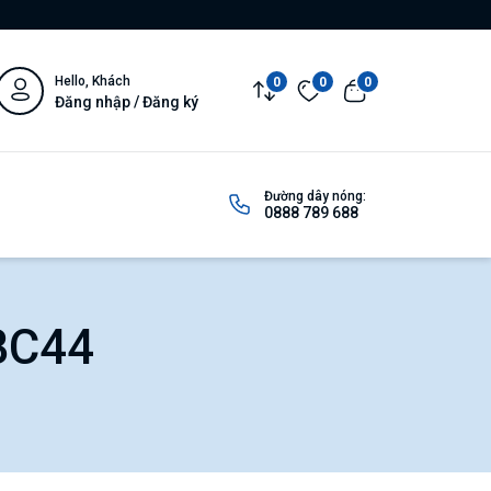
Hello, Khách
0
0
0
Đăng nhập / Đăng ký
Đường dây nóng:
0888 789 688
BC44