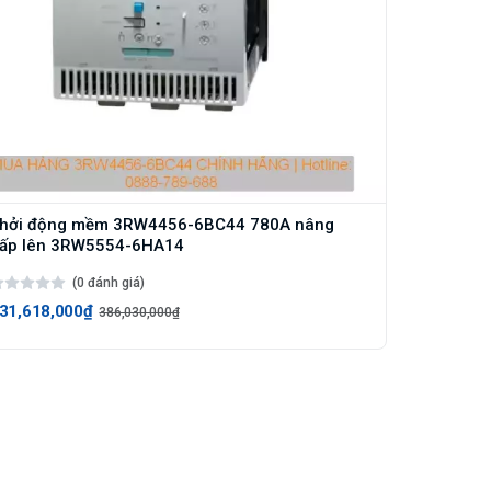
hởi động mềm 3RW4456-6BC44 780A nâng
ấp lên 3RW5554-6HA14
(0 đánh giá)
31,618,000₫
386,030,000₫