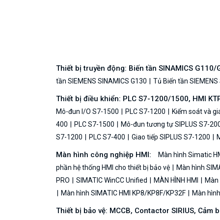
Thiết bị truyền động: Biến tần SINAMICS G110
tần SIEMENS SINAMICS G130
Tủ Biến tần SIEMENS
Thiết bị điều khiển: PLC S7-1200/1500, HMI KT
Mô-đun I/O S7-1500
PLC S7-1200
Kiểm soát và g
400
PLC S7-1500
Mô-đun tương tự SIPLUS S7-20
S7-1200
PLC S7-400
Giao tiếp SIPLUS S7-1200
M
Màn hình công nghiệp HMI:
Màn hình Simatic H
phần hệ thống HMI cho thiết bị bảo vệ
Màn hình SIMA
PRO
SIMATIC WinCC Unified
MÀN HÌNH HMI
Màn h
Màn hình SIMATIC HMI KP8/KP8F/KP32F
Màn hình 
Thiết bị bảo vệ: MCCB, Contactor SIRIUS, Cảm 