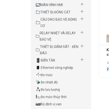
MÀN HÌNH HMI
THIẾT BỊ ĐÓNG CẮT
CẦU DAO BẢO VỆ ĐỘNG
CƠ
RELAY NHIỆT VÀ RELAY
BẢO VỆ
THIẾT BỊ GIÁM SÁT - ĐÈN
K
BÁO
c
BIẾN TẦN
Ethernet công nghiệp
2
Đo mức
Đo nhiệt độ
Đo lưu lượng
Đo mức thủy tĩnh
Bộ định vị van