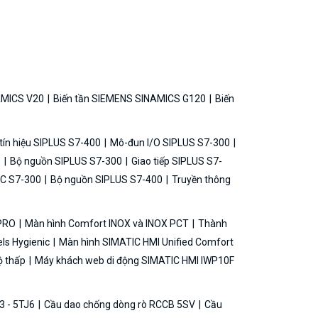
AMICS V20
Biến tần SIEMENS SINAMICS G120
Biến
ín hiệu SIPLUS S7-400
Mô-đun I/O SIPLUS S7-300
0
Bộ nguồn SIPLUS S7-300
Giao tiếp SIPLUS S7-
C S7-300
Bộ nguồn SIPLUS S7-400
Truyền thông
 PRO
Màn hình Comfort INOX và INOX PCT
Thành
ls Hygienic
Màn hình SIMATIC HMI Unified Comfort
ộ thấp
Máy khách web di động SIMATIC HMI IWP10F
3 - 5TJ6
Cầu dao chống dòng rò RCCB 5SV
Cầu