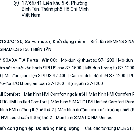
17/66/41 Liên khu 5-6, Phường
Bình Tân, Thành phố Hồ Chí Minh,
Việt Nam
/G120/G130, Servo motor, Khởi động mềm:
Biến tần SIEMENS SIN
 SINAMICS G150
BIẾN TẦN
P, SCADA TIA Portal, WinCC:
Mô-đun kỹ thuật số S7-1200
Mô-đun t
iám sát người vận hành SIPLUS cho S7-1500
Mô-đun tương tự S7-120
0
Mô-đun giao diện SIPLUS S7-400
Các module đặc biệt S7-1200
PL
ô-đun I/O không an toàn S7-1200
Bộ nguồn S7-1200
MI Comfort
Màn hình HMI Comfort ngoài trời
Màn hình HMI Comfort
TIC HMI Unified Comfort
Màn hình SIMATIC HMI Unified Comfort Pane
ình HMI di động thế hệ thứ 2
Màn hình di động cho môi trường nhiệt đ
HMI tiêu chuẩn thế hệ thứ 2
Màn hình SIMATIC HMI Unified
biến công nghiệp, Đo lường năng lượng:
Cầu dao tự động MCB 5TJ