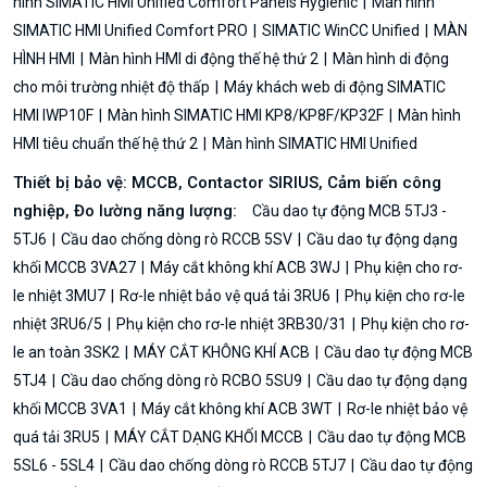
hình SIMATIC HMI Unified Comfort Panels Hygienic
Màn hình
SIMATIC HMI Unified Comfort PRO
SIMATIC WinCC Unified
MÀN
HÌNH HMI
Màn hình HMI di động thế hệ thứ 2
Màn hình di động
cho môi trường nhiệt độ thấp
Máy khách web di động SIMATIC
HMI IWP10F
Màn hình SIMATIC HMI KP8/KP8F/KP32F
Màn hình
HMI tiêu chuẩn thế hệ thứ 2
Màn hình SIMATIC HMI Unified
Thiết bị bảo vệ: MCCB, Contactor SIRIUS, Cảm biến công
nghiệp, Đo lường năng lượng:
Cầu dao tự động MCB 5TJ3 -
5TJ6
Cầu dao chống dòng rò RCCB 5SV
Cầu dao tự động dạng
khối MCCB 3VA27
Máy cắt không khí ACB 3WJ
Phụ kiện cho rơ-
le nhiệt 3MU7
Rơ-le nhiệt bảo vệ quá tải 3RU6
Phụ kiện cho rơ-le
nhiệt 3RU6/5
Phụ kiện cho rơ-le nhiệt 3RB30/31
Phụ kiện cho rơ-
le an toàn 3SK2
MÁY CẮT KHÔNG KHÍ ACB
Cầu dao tự động MCB
5TJ4
Cầu dao chống dòng rò RCBO 5SU9
Cầu dao tự động dạng
khối MCCB 3VA1
Máy cắt không khí ACB 3WT
Rơ-le nhiệt bảo vệ
quá tải 3RU5
MÁY CẮT DẠNG KHỐI MCCB
Cầu dao tự động MCB
5SL6 - 5SL4
Cầu dao chống dòng rò RCCB 5TJ7
Cầu dao tự động