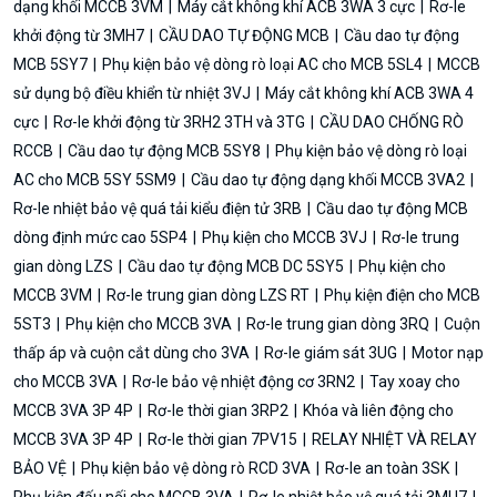
dạng khối MCCB 3VM
Máy cắt không khí ACB 3WA 3 cực
Rơ-le
khởi động từ 3MH7
CẦU DAO TỰ ĐỘNG MCB
Cầu dao tự động
MCB 5SY7
Phụ kiện bảo vệ dòng rò loại AC cho MCB 5SL4
MCCB
sử dụng bộ điều khiển từ nhiệt 3VJ
Máy cắt không khí ACB 3WA 4
cực
Rơ-le khởi động từ 3RH2 3TH và 3TG
CẦU DAO CHỐNG RÒ
RCCB
Cầu dao tự động MCB 5SY8
Phụ kiện bảo vệ dòng rò loại
AC cho MCB 5SY 5SM9
Cầu dao tự động dạng khối MCCB 3VA2
Rơ-le nhiệt bảo vệ quá tải kiểu điện tử 3RB
Cầu dao tự động MCB
dòng định mức cao 5SP4
Phụ kiện cho MCCB 3VJ
Rơ-le trung
gian dòng LZS
Cầu dao tự động MCB DC 5SY5
Phụ kiện cho
MCCB 3VM
Rơ-le trung gian dòng LZS RT
Phụ kiện điện cho MCB
5ST3
Phụ kiện cho MCCB 3VA
Rơ-le trung gian dòng 3RQ
Cuộn
thấp áp và cuộn cắt dùng cho 3VA
Rơ-le giám sát 3UG
Motor nạp
cho MCCB 3VA
Rơ-le bảo vệ nhiệt động cơ 3RN2
Tay xoay cho
MCCB 3VA 3P 4P
Rơ-le thời gian 3RP2
Khóa và liên động cho
MCCB 3VA 3P 4P
Rơ-le thời gian 7PV15
RELAY NHIỆT VÀ RELAY
BẢO VỆ
Phụ kiện bảo vệ dòng rò RCD 3VA
Rơ-le an toàn 3SK
Phụ kiện đấu nối cho MCCB 3VA
Rơ-le nhiệt bảo vệ quá tải 3MU7