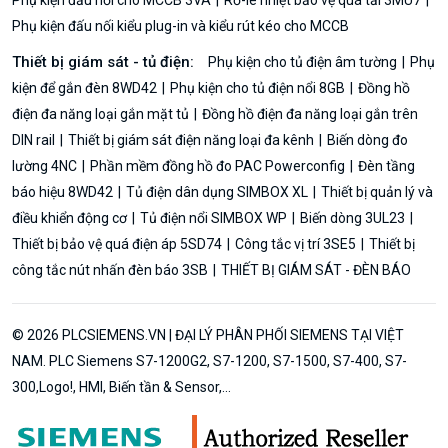
Phụ kiện đấu nối kiểu plug-in và kiểu rút kéo cho MCCB
Thiết bị giám sát - tủ điện:
Phụ kiện cho tủ điện âm tường
Phụ
kiện để gắn đèn 8WD42
Phụ kiện cho tủ điện nổi 8GB
Đồng hồ
điện đa năng loại gắn mặt tủ
Đồng hồ điện đa năng loại gắn trên
DIN rail
Thiết bị giám sát điện năng loại đa kênh
Biến dòng đo
lường 4NC
Phần mềm đồng hồ đo PAC Powerconfig
Đèn tầng
báo hiệu 8WD42
Tủ điện dân dụng SIMBOX XL
Thiết bị quản lý và
điều khiển động cơ
Tủ điện nổi SIMBOX WP
Biến dòng 3UL23
Thiết bị bảo vệ quá điện áp 5SD74
Công tắc vị trí 3SE5
Thiết bị
công tắc nút nhấn đèn báo 3SB
THIẾT BỊ GIÁM SÁT - ĐÈN BÁO
© 2026 PLCSIEMENS.VN | ĐẠI LÝ PHÂN PHỐI SIEMENS TẠI VIỆT
NAM. PLC Siemens S7-1200G2, S7-1200, S7-1500, S7-400, S7-
300,Logo!, HMI, Biến tần & Sensor,...