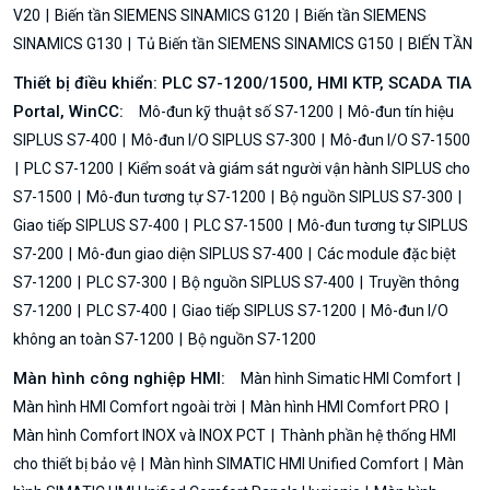
V20
Biến tần SIEMENS SINAMICS G120
Biến tần SIEMENS
SINAMICS G130
Tủ Biến tần SIEMENS SINAMICS G150
BIẾN TẦN
Thiết bị điều khiển: PLC S7-1200/1500, HMI KTP, SCADA TIA
Portal, WinCC:
Mô-đun kỹ thuật số S7-1200
Mô-đun tín hiệu
SIPLUS S7-400
Mô-đun I/O SIPLUS S7-300
Mô-đun I/O S7-1500
PLC S7-1200
Kiểm soát và giám sát người vận hành SIPLUS cho
S7-1500
Mô-đun tương tự S7-1200
Bộ nguồn SIPLUS S7-300
Giao tiếp SIPLUS S7-400
PLC S7-1500
Mô-đun tương tự SIPLUS
S7-200
Mô-đun giao diện SIPLUS S7-400
Các module đặc biệt
S7-1200
PLC S7-300
Bộ nguồn SIPLUS S7-400
Truyền thông
S7-1200
PLC S7-400
Giao tiếp SIPLUS S7-1200
Mô-đun I/O
không an toàn S7-1200
Bộ nguồn S7-1200
Màn hình công nghiệp HMI:
Màn hình Simatic HMI Comfort
Màn hình HMI Comfort ngoài trời
Màn hình HMI Comfort PRO
Màn hình Comfort INOX và INOX PCT
Thành phần hệ thống HMI
cho thiết bị bảo vệ
Màn hình SIMATIC HMI Unified Comfort
Màn