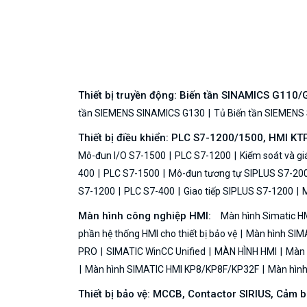
Thiết bị truyền động: Biến tần SINAMICS G110
tần SIEMENS SINAMICS G130
Tủ Biến tần SIEMENS
Thiết bị điều khiển: PLC S7-1200/1500, HMI KT
Mô-đun I/O S7-1500
PLC S7-1200
Kiểm soát và g
400
PLC S7-1500
Mô-đun tương tự SIPLUS S7-20
S7-1200
PLC S7-400
Giao tiếp SIPLUS S7-1200
M
Màn hình công nghiệp HMI:
Màn hình Simatic H
phần hệ thống HMI cho thiết bị bảo vệ
Màn hình SIMA
PRO
SIMATIC WinCC Unified
MÀN HÌNH HMI
Màn h
Màn hình SIMATIC HMI KP8/KP8F/KP32F
Màn hình 
Thiết bị bảo vệ: MCCB, Contactor SIRIUS, Cảm 