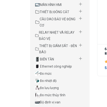
MÀN HÌNH HMI
THIẾT BỊ ĐÓNG CẮT
CẦU DAO BẢO VỆ ĐỘNG
CƠ
RELAY NHIỆT VÀ RELAY
BẢO VỆ
THIẾT BỊ GIÁM SÁT - ĐÈN
6
BÁO
8
BIẾN TẦN
Ethernet công nghiệp
5
Đo mức
Đo nhiệt độ
Đo lưu lượng
Đo mức thủy tĩnh
Bộ định vị van