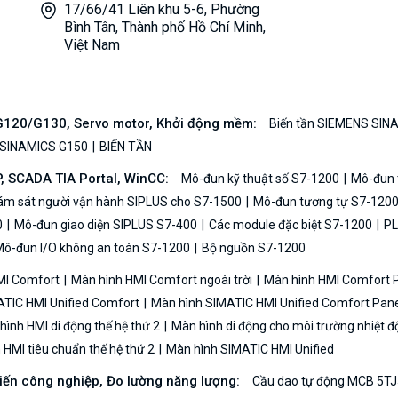
17/66/41 Liên khu 5-6, Phường
Bình Tân, Thành phố Hồ Chí Minh,
Việt Nam
/G120/G130, Servo motor, Khởi động mềm:
Biến tần SIEMENS SIN
 SINAMICS G150
BIẾN TẦN
P, SCADA TIA Portal, WinCC:
Mô-đun kỹ thuật số S7-1200
Mô-đun t
iám sát người vận hành SIPLUS cho S7-1500
Mô-đun tương tự S7-120
0
Mô-đun giao diện SIPLUS S7-400
Các module đặc biệt S7-1200
PL
ô-đun I/O không an toàn S7-1200
Bộ nguồn S7-1200
MI Comfort
Màn hình HMI Comfort ngoài trời
Màn hình HMI Comfort
TIC HMI Unified Comfort
Màn hình SIMATIC HMI Unified Comfort Pane
ình HMI di động thế hệ thứ 2
Màn hình di động cho môi trường nhiệt đ
HMI tiêu chuẩn thế hệ thứ 2
Màn hình SIMATIC HMI Unified
biến công nghiệp, Đo lường năng lượng:
Cầu dao tự động MCB 5TJ