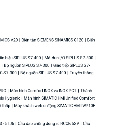
AMICS V20
Biến tần SIEMENS SINAMICS G120
Biến
ín hiệu SIPLUS S7-400
Mô-đun I/O SIPLUS S7-300
0
Bộ nguồn SIPLUS S7-300
Giao tiếp SIPLUS S7-
C S7-300
Bộ nguồn SIPLUS S7-400
Truyền thông
 PRO
Màn hình Comfort INOX và INOX PCT
Thành
ls Hygienic
Màn hình SIMATIC HMI Unified Comfort
ộ thấp
Máy khách web di động SIMATIC HMI IWP10F
3 - 5TJ6
Cầu dao chống dòng rò RCCB 5SV
Cầu