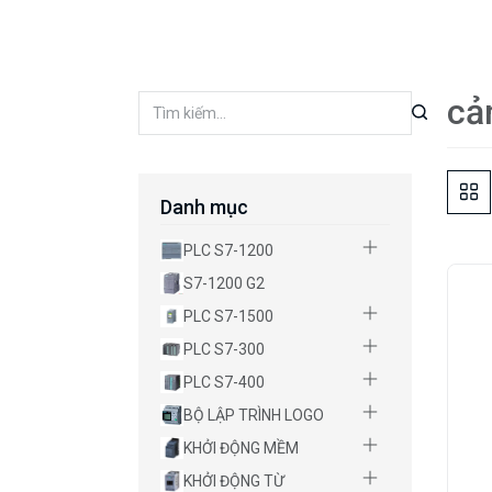
cả
Danh mục
PLC S7-1200
S7-1200 G2
PLC S7-1500
PLC S7-300
PLC S7-400
BỘ LẬP TRÌNH LOGO
KHỞI ĐỘNG MỀM
KHỞI ĐỘNG TỪ