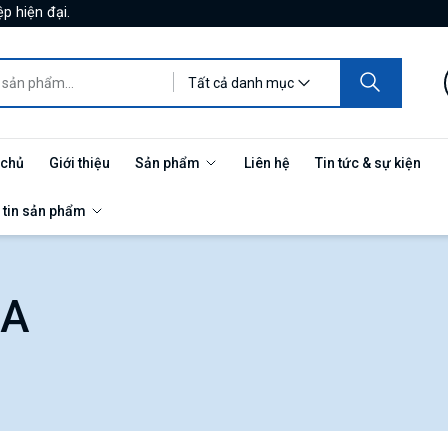
p hiện đại.
Tất cả danh mục
 chủ
Giới thiệu
Sản phẩm
Liên hệ
Tin tức & sự kiện
 tin sản phẩm
mA