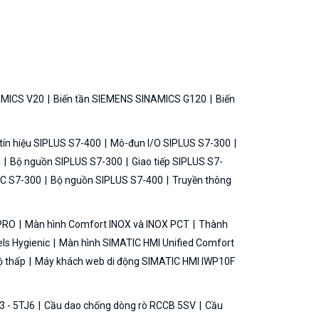
AMICS V20
Biến tần SIEMENS SINAMICS G120
Biến
ín hiệu SIPLUS S7-400
Mô-đun I/O SIPLUS S7-300
0
Bộ nguồn SIPLUS S7-300
Giao tiếp SIPLUS S7-
C S7-300
Bộ nguồn SIPLUS S7-400
Truyền thông
 PRO
Màn hình Comfort INOX và INOX PCT
Thành
ls Hygienic
Màn hình SIMATIC HMI Unified Comfort
ộ thấp
Máy khách web di động SIMATIC HMI IWP10F
3 - 5TJ6
Cầu dao chống dòng rò RCCB 5SV
Cầu