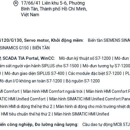
17/66/41 Liên khu 5-6, Phường
Bình Tân, Thành phố Hồ Chí Minh,
Việt Nam
/G120/G130, Servo motor, Khởi động mềm:
Biến tần SIEMENS SIN
 SINAMICS G150
BIẾN TẦN
P, SCADA TIA Portal, WinCC:
Mô-đun kỹ thuật số S7-1200
Mô-đun t
iám sát người vận hành SIPLUS cho S7-1500
Mô-đun tương tự S7-120
0
Mô-đun giao diện SIPLUS S7-400
Các module đặc biệt S7-1200
PL
ô-đun I/O không an toàn S7-1200
Bộ nguồn S7-1200
MI Comfort
Màn hình HMI Comfort ngoài trời
Màn hình HMI Comfort
TIC HMI Unified Comfort
Màn hình SIMATIC HMI Unified Comfort Pane
ình HMI di động thế hệ thứ 2
Màn hình di động cho môi trường nhiệt đ
HMI tiêu chuẩn thế hệ thứ 2
Màn hình SIMATIC HMI Unified
biến công nghiệp, Đo lường năng lượng:
Cầu dao tự động MCB 5TJ