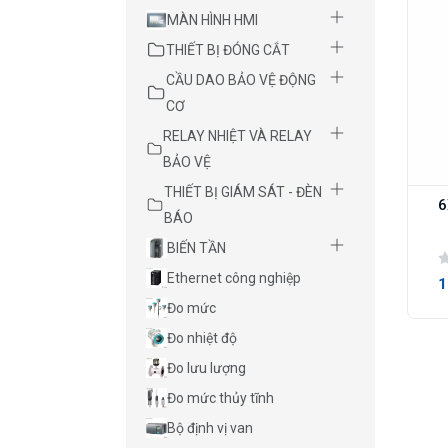
MÀN HÌNH HMI
THIẾT BỊ ĐÓNG CẮT
CẦU DAO BẢO VỆ ĐỘNG
CƠ
RELAY NHIỆT VÀ RELAY
BẢO VỆ
THIẾT BỊ GIÁM SÁT - ĐÈN
6
BÁO
BIẾN TẦN
Ethernet công nghiệp
1
Đo mức
Đo nhiệt độ
Đo lưu lượng
Đo mức thủy tĩnh
Bộ định vị van