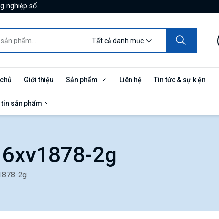
g nghiệp số.
Tất cả danh mục
 chủ
Giới thiệu
Sản phẩm
Liên hệ
Tin tức & sự kiện
 tin sản phẩm
 6xv1878-2g
v1878-2g