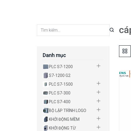
cá
Danh mục
PLC S7-1200
S7-1200 G2
PLC S7-1500
PLC S7-300
PLC S7-400
BỘ LẬP TRÌNH LOGO
KHỞI ĐỘNG MỀM
KHỞI ĐỘNG TỪ