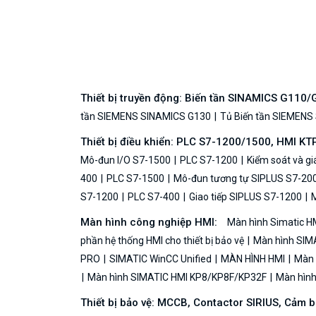
Thiết bị truyền động: Biến tần SINAMICS G110
tần SIEMENS SINAMICS G130
Tủ Biến tần SIEMENS
Thiết bị điều khiển: PLC S7-1200/1500, HMI KT
Mô-đun I/O S7-1500
PLC S7-1200
Kiểm soát và g
400
PLC S7-1500
Mô-đun tương tự SIPLUS S7-20
S7-1200
PLC S7-400
Giao tiếp SIPLUS S7-1200
M
Màn hình công nghiệp HMI:
Màn hình Simatic H
phần hệ thống HMI cho thiết bị bảo vệ
Màn hình SIMA
PRO
SIMATIC WinCC Unified
MÀN HÌNH HMI
Màn h
Màn hình SIMATIC HMI KP8/KP8F/KP32F
Màn hình 
Thiết bị bảo vệ: MCCB, Contactor SIRIUS, Cảm 