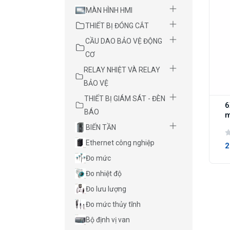
MÀN HÌNH HMI
THIẾT BỊ ĐÓNG CẮT
CẦU DAO BẢO VỆ ĐỘNG
CƠ
RELAY NHIỆT VÀ RELAY
BẢO VỆ
THIẾT BỊ GIÁM SÁT - ĐÈN
6
BÁO
m
BIẾN TẦN
Ethernet công nghiệp
2
Đo mức
Đo nhiệt độ
Đo lưu lượng
Đo mức thủy tĩnh
Bộ định vị van