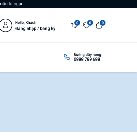
oặc lo ngại.
Hello, Khách
0
0
0
Đăng nhập / Đăng ký
Đường dây nóng:
0888 789 688