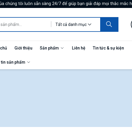
ủa chúng tôi luôn sẵn sàng 24/7 để giúp bạn giải đáp mọi thắc mắc h
Tất cả danh mục
 chủ
Giới thiệu
Sản phẩm
Liên hệ
Tin tức & sự kiện
 tin sản phẩm