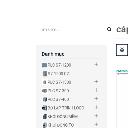
cá
Danh mục
PLC S7-1200
S7-1200 G2
PLC S7-1500
PLC S7-300
PLC S7-400
BỘ LẬP TRÌNH LOGO
KHỞI ĐỘNG MỀM
KHỞI ĐỘNG TỪ