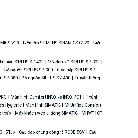
AMICS V20
Biến tần SIEMENS SINAMICS G120
Biến
ín hiệu SIPLUS S7-400
Mô-đun I/O SIPLUS S7-300
0
Bộ nguồn SIPLUS S7-300
Giao tiếp SIPLUS S7-
C S7-300
Bộ nguồn SIPLUS S7-400
Truyền thông
 PRO
Màn hình Comfort INOX và INOX PCT
Thành
ls Hygienic
Màn hình SIMATIC HMI Unified Comfort
ộ thấp
Máy khách web di động SIMATIC HMI IWP10F
3 - 5TJ6
Cầu dao chống dòng rò RCCB 5SV
Cầu