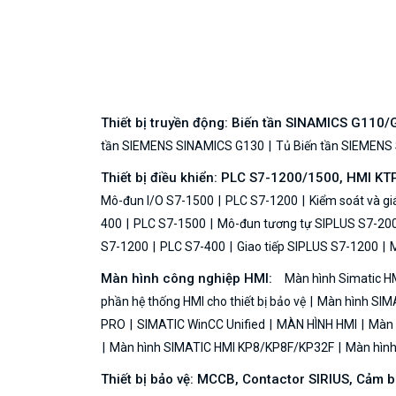
Thiết bị truyền động: Biến tần SINAMICS G110
tần SIEMENS SINAMICS G130
Tủ Biến tần SIEMENS
Thiết bị điều khiển: PLC S7-1200/1500, HMI KT
Mô-đun I/O S7-1500
PLC S7-1200
Kiểm soát và g
400
PLC S7-1500
Mô-đun tương tự SIPLUS S7-20
S7-1200
PLC S7-400
Giao tiếp SIPLUS S7-1200
M
Màn hình công nghiệp HMI:
Màn hình Simatic H
phần hệ thống HMI cho thiết bị bảo vệ
Màn hình SIMA
PRO
SIMATIC WinCC Unified
MÀN HÌNH HMI
Màn h
Màn hình SIMATIC HMI KP8/KP8F/KP32F
Màn hình 
Thiết bị bảo vệ: MCCB, Contactor SIRIUS, Cảm 