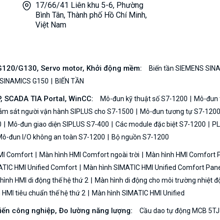
17/66/41 Liên khu 5-6, Phường
Bình Tân, Thành phố Hồ Chí Minh,
Việt Nam
/G120/G130, Servo motor, Khởi động mềm:
Biến tần SIEMENS SIN
 SINAMICS G150
BIẾN TẦN
P, SCADA TIA Portal, WinCC:
Mô-đun kỹ thuật số S7-1200
Mô-đun t
iám sát người vận hành SIPLUS cho S7-1500
Mô-đun tương tự S7-120
0
Mô-đun giao diện SIPLUS S7-400
Các module đặc biệt S7-1200
PL
ô-đun I/O không an toàn S7-1200
Bộ nguồn S7-1200
MI Comfort
Màn hình HMI Comfort ngoài trời
Màn hình HMI Comfort
TIC HMI Unified Comfort
Màn hình SIMATIC HMI Unified Comfort Pane
ình HMI di động thế hệ thứ 2
Màn hình di động cho môi trường nhiệt đ
HMI tiêu chuẩn thế hệ thứ 2
Màn hình SIMATIC HMI Unified
biến công nghiệp, Đo lường năng lượng:
Cầu dao tự động MCB 5TJ