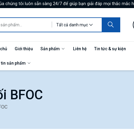
ủa chúng tôi luôn sẵn sàng 24/7 để giúp bạn giải đáp mọi thắc mắc h
Tất cả danh mục
 chủ
Giới thiệu
Sản phẩm
Liên hệ
Tin tức & sự kiện
 tin sản phẩm
ối BFOC
BFOC