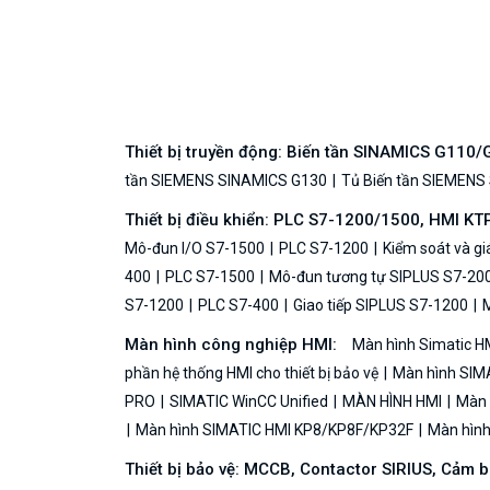
Thiết bị truyền động: Biến tần SINAMICS G110
tần SIEMENS SINAMICS G130
Tủ Biến tần SIEMENS
Thiết bị điều khiển: PLC S7-1200/1500, HMI KT
Mô-đun I/O S7-1500
PLC S7-1200
Kiểm soát và g
400
PLC S7-1500
Mô-đun tương tự SIPLUS S7-20
S7-1200
PLC S7-400
Giao tiếp SIPLUS S7-1200
M
Màn hình công nghiệp HMI:
Màn hình Simatic H
phần hệ thống HMI cho thiết bị bảo vệ
Màn hình SIMA
PRO
SIMATIC WinCC Unified
MÀN HÌNH HMI
Màn h
Màn hình SIMATIC HMI KP8/KP8F/KP32F
Màn hình 
Thiết bị bảo vệ: MCCB, Contactor SIRIUS, Cảm 