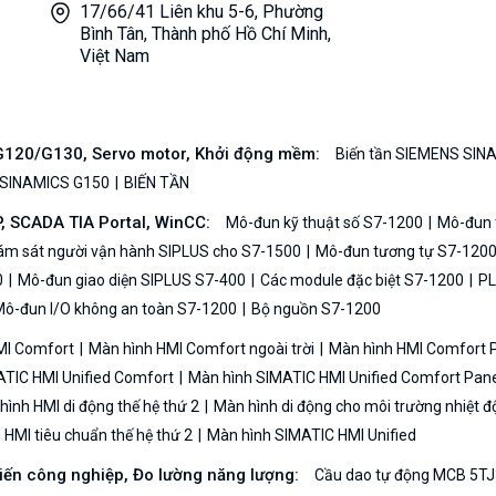
17/66/41 Liên khu 5-6, Phường
Bình Tân, Thành phố Hồ Chí Minh,
Việt Nam
/G120/G130, Servo motor, Khởi động mềm:
Biến tần SIEMENS SIN
 SINAMICS G150
BIẾN TẦN
P, SCADA TIA Portal, WinCC:
Mô-đun kỹ thuật số S7-1200
Mô-đun t
iám sát người vận hành SIPLUS cho S7-1500
Mô-đun tương tự S7-120
0
Mô-đun giao diện SIPLUS S7-400
Các module đặc biệt S7-1200
PL
ô-đun I/O không an toàn S7-1200
Bộ nguồn S7-1200
MI Comfort
Màn hình HMI Comfort ngoài trời
Màn hình HMI Comfort
TIC HMI Unified Comfort
Màn hình SIMATIC HMI Unified Comfort Pane
ình HMI di động thế hệ thứ 2
Màn hình di động cho môi trường nhiệt đ
HMI tiêu chuẩn thế hệ thứ 2
Màn hình SIMATIC HMI Unified
biến công nghiệp, Đo lường năng lượng:
Cầu dao tự động MCB 5TJ