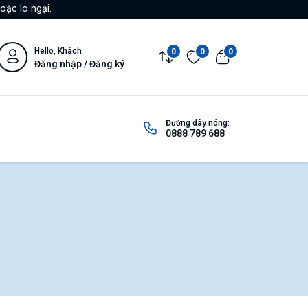
oặc lo ngại.
Hello, Khách
0
0
0
Đăng nhập / Đăng ký
Đường dây nóng:
0888 789 688