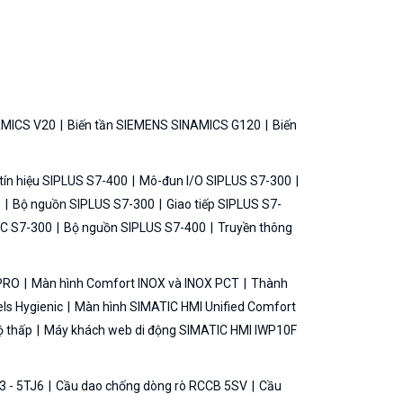
AMICS V20
Biến tần SIEMENS SINAMICS G120
Biến
ín hiệu SIPLUS S7-400
Mô-đun I/O SIPLUS S7-300
0
Bộ nguồn SIPLUS S7-300
Giao tiếp SIPLUS S7-
C S7-300
Bộ nguồn SIPLUS S7-400
Truyền thông
 PRO
Màn hình Comfort INOX và INOX PCT
Thành
ls Hygienic
Màn hình SIMATIC HMI Unified Comfort
ộ thấp
Máy khách web di động SIMATIC HMI IWP10F
3 - 5TJ6
Cầu dao chống dòng rò RCCB 5SV
Cầu