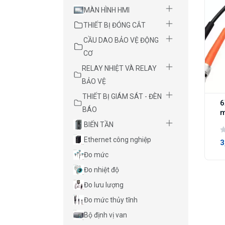
MÀN HÌNH HMI
THIẾT BỊ ĐÓNG CẮT
CẦU DAO BẢO VỆ ĐỘNG
CƠ
RELAY NHIỆT VÀ RELAY
BẢO VỆ
THIẾT BỊ GIÁM SÁT - ĐÈN
6
BÁO
m
BIẾN TẦN
Ethernet công nghiệp
3
Đo mức
Đo nhiệt độ
Đo lưu lượng
Đo mức thủy tĩnh
Bộ định vị van