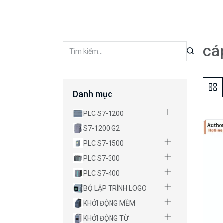
cá
Danh mục
PLC S7-1200
S7-1200 G2
PLC S7-1500
PLC S7-300
PLC S7-400
BỘ LẬP TRÌNH LOGO
KHỞI ĐỘNG MỀM
KHỞI ĐỘNG TỪ