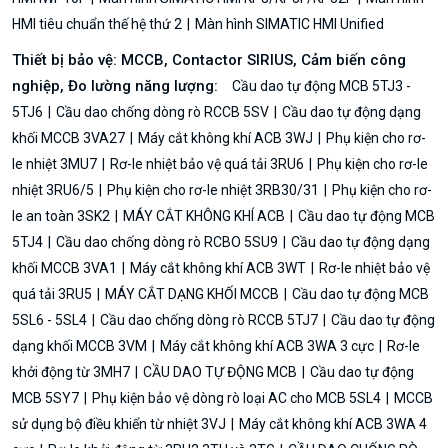
HMI tiêu chuẩn thế hệ thứ 2
Màn hình SIMATIC HMI Unified
Thiết bị bảo vệ: MCCB, Contactor SIRIUS, Cảm biến công
nghiệp, Đo lường năng lượng:
Cầu dao tự động MCB 5TJ3 -
5TJ6
Cầu dao chống dòng rò RCCB 5SV
Cầu dao tự động dạng
khối MCCB 3VA27
Máy cắt không khí ACB 3WJ
Phụ kiện cho rơ-
le nhiệt 3MU7
Rơ-le nhiệt bảo vệ quá tải 3RU6
Phụ kiện cho rơ-le
nhiệt 3RU6/5
Phụ kiện cho rơ-le nhiệt 3RB30/31
Phụ kiện cho rơ-
le an toàn 3SK2
MÁY CẮT KHÔNG KHÍ ACB
Cầu dao tự động MCB
5TJ4
Cầu dao chống dòng rò RCBO 5SU9
Cầu dao tự động dạng
khối MCCB 3VA1
Máy cắt không khí ACB 3WT
Rơ-le nhiệt bảo vệ
quá tải 3RU5
MÁY CẮT DẠNG KHỐI MCCB
Cầu dao tự động MCB
5SL6 - 5SL4
Cầu dao chống dòng rò RCCB 5TJ7
Cầu dao tự động
dạng khối MCCB 3VM
Máy cắt không khí ACB 3WA 3 cực
Rơ-le
khởi động từ 3MH7
CẦU DAO TỰ ĐỘNG MCB
Cầu dao tự động
MCB 5SY7
Phụ kiện bảo vệ dòng rò loại AC cho MCB 5SL4
MCCB
sử dụng bộ điều khiển từ nhiệt 3VJ
Máy cắt không khí ACB 3WA 4