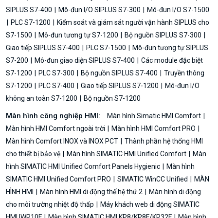
SIPLUS S7-400
Mô-đun I/O SIPLUS S7-300
Mô-đun I/O S7-1500
PLC S7-1200
Kiểm soát và giám sát người vận hành SIPLUS cho
S7-1500
Mô-đun tương tự S7-1200
Bộ nguồn SIPLUS S7-300
Giao tiếp SIPLUS S7-400
PLC S7-1500
Mô-đun tương tự SIPLUS
S7-200
Mô-đun giao diện SIPLUS S7-400
Các module đặc biệt
S7-1200
PLC S7-300
Bộ nguồn SIPLUS S7-400
Truyền thông
S7-1200
PLC S7-400
Giao tiếp SIPLUS S7-1200
Mô-đun I/O
không an toàn S7-1200
Bộ nguồn S7-1200
Màn hình công nghiệp HMI:
Màn hình Simatic HMI Comfort
Màn hình HMI Comfort ngoài trời
Màn hình HMI Comfort PRO
Màn hình Comfort INOX và INOX PCT
Thành phần hệ thống HMI
cho thiết bị bảo vệ
Màn hình SIMATIC HMI Unified Comfort
Màn
hình SIMATIC HMI Unified Comfort Panels Hygienic
Màn hình
SIMATIC HMI Unified Comfort PRO
SIMATIC WinCC Unified
MÀN
HÌNH HMI
Màn hình HMI di động thế hệ thứ 2
Màn hình di động
cho môi trường nhiệt độ thấp
Máy khách web di động SIMATIC
HMI IWP10F
Màn hình SIMATIC HMI KP8/KP8F/KP32F
Màn hình