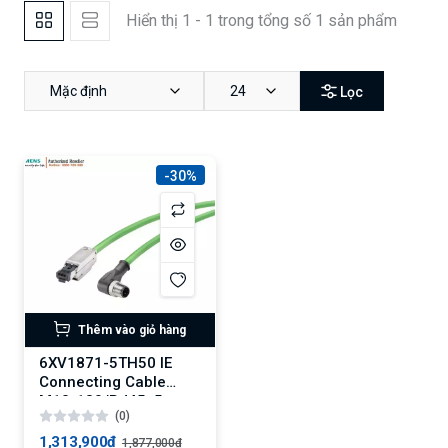
Hiển thị 1 - 1 trong tổng số 1 sản phẩm
Mặc định
24
Lọc
-30%
Thêm vào giỏ hàng
6XV1871-5TH50 IE
Connecting Cable
M12-180/RJ45, 5 m
(0)
1,313,900₫
1,877,000₫