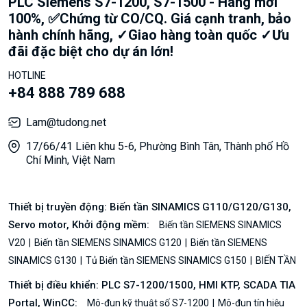
PLC Siemens S7-1200, S7-1500 - Hàng mới
100%, ✅Chứng từ CO/CQ. Giá cạnh tranh, bảo
hành chính hãng, ✓Giao hàng toàn quốc ✓Ưu
đãi đặc biệt cho dự án lớn!
HOTLINE
+84 888 789 688
Lam@tudong.net
17/66/41 Liên khu 5-6, Phường Bình Tân, Thành phố Hồ
Chí Minh, Việt Nam
Thiết bị truyền động: Biến tần SINAMICS G110/G120/G130,
Servo motor, Khởi động mềm:
Biến tần SIEMENS SINAMICS
V20
Biến tần SIEMENS SINAMICS G120
Biến tần SIEMENS
SINAMICS G130
Tủ Biến tần SIEMENS SINAMICS G150
BIẾN TẦN
Thiết bị điều khiển: PLC S7-1200/1500, HMI KTP, SCADA TIA
Portal, WinCC:
Mô-đun kỹ thuật số S7-1200
Mô-đun tín hiệu