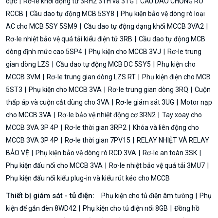
cực
Rơ-le khởi động từ 3RH2 3TH và 3TG
CẦU DAO CHỐNG RÒ
RCCB
Cầu dao tự động MCB 5SY8
Phụ kiện bảo vệ dòng rò loại
AC cho MCB 5SY 5SM9
Cầu dao tự động dạng khối MCCB 3VA2
Rơ-le nhiệt bảo vệ quá tải kiểu điện tử 3RB
Cầu dao tự động MCB
dòng định mức cao 5SP4
Phụ kiện cho MCCB 3VJ
Rơ-le trung
gian dòng LZS
Cầu dao tự động MCB DC 5SY5
Phụ kiện cho
MCCB 3VM
Rơ-le trung gian dòng LZS RT
Phụ kiện điện cho MCB
5ST3
Phụ kiện cho MCCB 3VA
Rơ-le trung gian dòng 3RQ
Cuộn
thấp áp và cuộn cắt dùng cho 3VA
Rơ-le giám sát 3UG
Motor nạp
cho MCCB 3VA
Rơ-le bảo vệ nhiệt động cơ 3RN2
Tay xoay cho
MCCB 3VA 3P 4P
Rơ-le thời gian 3RP2
Khóa và liên động cho
MCCB 3VA 3P 4P
Rơ-le thời gian 7PV15
RELAY NHIỆT VÀ RELAY
BẢO VỆ
Phụ kiện bảo vệ dòng rò RCD 3VA
Rơ-le an toàn 3SK
Phụ kiện đấu nối cho MCCB 3VA
Rơ-le nhiệt bảo vệ quá tải 3MU7
Phụ kiện đấu nối kiểu plug-in và kiểu rút kéo cho MCCB
Thiết bị giám sát - tủ điện:
Phụ kiện cho tủ điện âm tường
Phụ
kiện để gắn đèn 8WD42
Phụ kiện cho tủ điện nổi 8GB
Đồng hồ