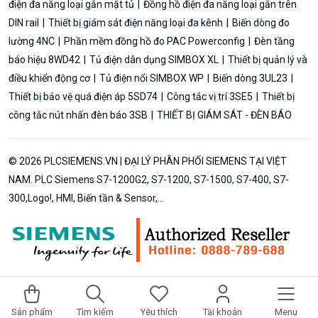
điện đa năng loại gắn mặt tủ
Đồng hồ điện đa năng loại gắn trên
DIN rail
Thiết bị giám sát điện năng loại đa kênh
Biến dòng đo
lường 4NC
Phần mềm đồng hồ đo PAC Powerconfig
Đèn tầng
báo hiệu 8WD42
Tủ điện dân dụng SIMBOX XL
Thiết bị quản lý và
điều khiển động cơ
Tủ điện nổi SIMBOX WP
Biến dòng 3UL23
Thiết bị bảo vệ quá điện áp 5SD74
Công tắc vị trí 3SE5
Thiết bị
công tắc nút nhấn đèn báo 3SB
THIẾT BỊ GIÁM SÁT - ĐÈN BÁO
© 2026 PLCSIEMENS.VN | ĐẠI LÝ PHÂN PHỐI SIEMENS TẠI VIỆT
NAM. PLC Siemens S7-1200G2, S7-1200, S7-1500, S7-400, S7-
300,Logo!, HMI, Biến tần & Sensor,...
Sản phẩm
Tìm kiếm
Yêu thích
Tài khoản
Menu