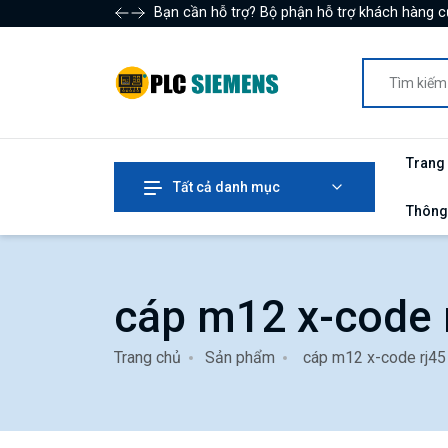
Bạn cần hỗ trợ? Bộ phận hỗ trợ khách hàng c
Trang
Tất cả danh mục
Thông
cáp m12 x-code 
Trang chủ
Sản phẩm
cáp m12 x-code rj45