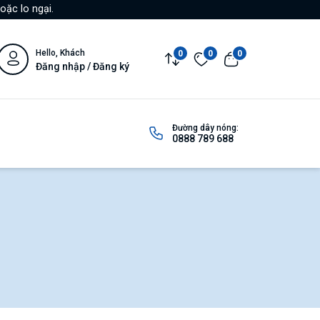
oặc lo ngại.
Hello, Khách
0
0
0
Đăng nhập / Đăng ký
Đường dây nóng:
0888 789 688