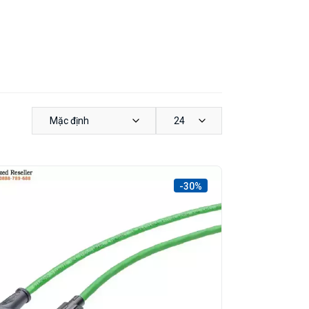
Mặc định
24
-30%