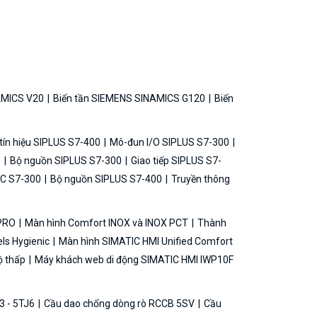
AMICS V20
Biến tần SIEMENS SINAMICS G120
Biến
ín hiệu SIPLUS S7-400
Mô-đun I/O SIPLUS S7-300
0
Bộ nguồn SIPLUS S7-300
Giao tiếp SIPLUS S7-
C S7-300
Bộ nguồn SIPLUS S7-400
Truyền thông
 PRO
Màn hình Comfort INOX và INOX PCT
Thành
ls Hygienic
Màn hình SIMATIC HMI Unified Comfort
ộ thấp
Máy khách web di động SIMATIC HMI IWP10F
3 - 5TJ6
Cầu dao chống dòng rò RCCB 5SV
Cầu