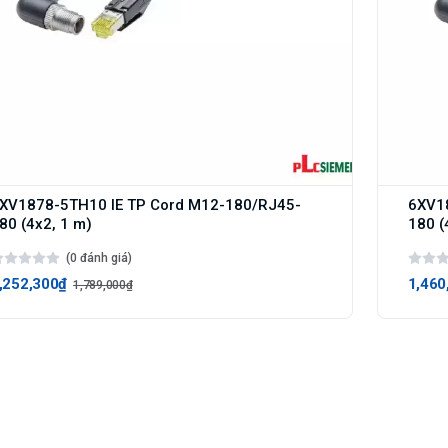
XV1878-5TH10 IE TP Cord M12-180/RJ45-
6XV1
80 (4x2, 1 m)
180 (
(0 đánh giá)
,252,300₫
1,460
1,789,000₫