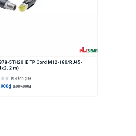
878-5TH20 IE TP Cord M12-180/RJ45-
4x2, 2 m)
(0 đánh giá)
,900₫
2,087,000₫