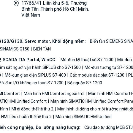
17/66/41 Liên khu 5-6, Phường
Bình Tân, Thành phố Hồ Chí Minh,
Việt Nam
/G120/G130, Servo motor, Khởi động mềm:
Biến tần SIEMENS SIN
 SINAMICS G150
BIẾN TẦN
P, SCADA TIA Portal, WinCC:
Mô-đun kỹ thuật số S7-1200
Mô-đun t
iám sát người vận hành SIPLUS cho S7-1500
Mô-đun tương tự S7-120
0
Mô-đun giao diện SIPLUS S7-400
Các module đặc biệt S7-1200
PL
ô-đun I/O không an toàn S7-1200
Bộ nguồn S7-1200
MI Comfort
Màn hình HMI Comfort ngoài trời
Màn hình HMI Comfort
TIC HMI Unified Comfort
Màn hình SIMATIC HMI Unified Comfort Pane
ình HMI di động thế hệ thứ 2
Màn hình di động cho môi trường nhiệt đ
HMI tiêu chuẩn thế hệ thứ 2
Màn hình SIMATIC HMI Unified
biến công nghiệp, Đo lường năng lượng:
Cầu dao tự động MCB 5TJ