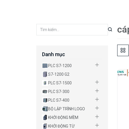
cá
Danh mục
PLC S7-1200
S7-1200 G2
PLC S7-1500
PLC S7-300
PLC S7-400
BỘ LẬP TRÌNH LOGO
KHỞI ĐỘNG MỀM
KHỞI ĐỘNG TỪ