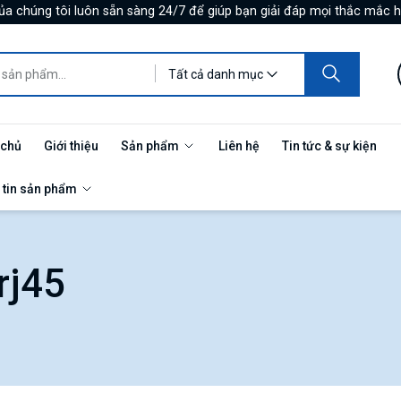
ủa chúng tôi luôn sẵn sàng 24/7 để giúp bạn giải đáp mọi thắc mắc h
Tất cả danh mục
 chủ
Giới thiệu
Sản phẩm
Liên hệ
Tin tức & sự kiện
 tin sản phẩm
rj45