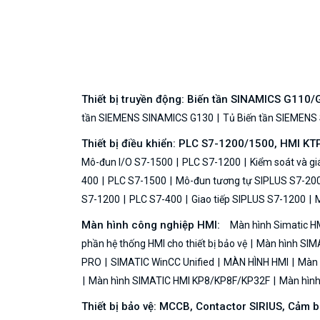
Thiết bị truyền động: Biến tần SINAMICS G110
tần SIEMENS SINAMICS G130
Tủ Biến tần SIEMENS
Thiết bị điều khiển: PLC S7-1200/1500, HMI KT
Mô-đun I/O S7-1500
PLC S7-1200
Kiểm soát và g
400
PLC S7-1500
Mô-đun tương tự SIPLUS S7-20
S7-1200
PLC S7-400
Giao tiếp SIPLUS S7-1200
M
Màn hình công nghiệp HMI:
Màn hình Simatic H
phần hệ thống HMI cho thiết bị bảo vệ
Màn hình SIMA
PRO
SIMATIC WinCC Unified
MÀN HÌNH HMI
Màn h
Màn hình SIMATIC HMI KP8/KP8F/KP32F
Màn hình 
Thiết bị bảo vệ: MCCB, Contactor SIRIUS, Cảm 