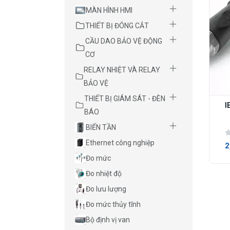
MÀN HÌNH HMI
THIẾT BỊ ĐÓNG CẮT
CẦU DAO BẢO VỆ ĐỘNG
CƠ
RELAY NHIỆT VÀ RELAY
BẢO VỆ
THIẾT BỊ GIÁM SÁT - ĐÈN
I
BÁO
BIẾN TẦN
Ethernet công nghiệp
2
Đo mức
Đo nhiệt độ
Đo lưu lượng
Đo mức thủy tĩnh
Bộ định vị van