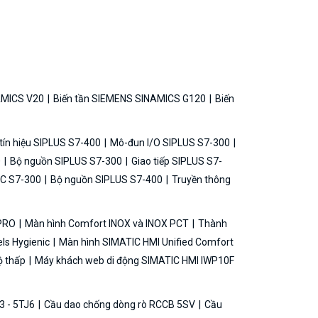
AMICS V20
Biến tần SIEMENS SINAMICS G120
Biến
ín hiệu SIPLUS S7-400
Mô-đun I/O SIPLUS S7-300
0
Bộ nguồn SIPLUS S7-300
Giao tiếp SIPLUS S7-
C S7-300
Bộ nguồn SIPLUS S7-400
Truyền thông
 PRO
Màn hình Comfort INOX và INOX PCT
Thành
ls Hygienic
Màn hình SIMATIC HMI Unified Comfort
ộ thấp
Máy khách web di động SIMATIC HMI IWP10F
3 - 5TJ6
Cầu dao chống dòng rò RCCB 5SV
Cầu