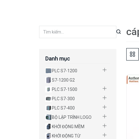
cá
Danh mục
PLC S7-1200
S7-1200 G2
PLC S7-1500
PLC S7-300
PLC S7-400
BỘ LẬP TRÌNH LOGO
KHỞI ĐỘNG MỀM
KHỞI ĐỘNG TỪ