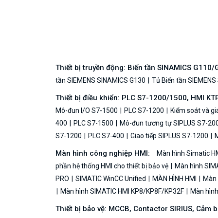
Thiết bị truyền động: Biến tần SINAMICS G110
tần SIEMENS SINAMICS G130
Tủ Biến tần SIEMENS
Thiết bị điều khiển: PLC S7-1200/1500, HMI KT
Mô-đun I/O S7-1500
PLC S7-1200
Kiểm soát và g
400
PLC S7-1500
Mô-đun tương tự SIPLUS S7-20
S7-1200
PLC S7-400
Giao tiếp SIPLUS S7-1200
M
Màn hình công nghiệp HMI:
Màn hình Simatic H
phần hệ thống HMI cho thiết bị bảo vệ
Màn hình SIMA
PRO
SIMATIC WinCC Unified
MÀN HÌNH HMI
Màn h
Màn hình SIMATIC HMI KP8/KP8F/KP32F
Màn hình 
Thiết bị bảo vệ: MCCB, Contactor SIRIUS, Cảm 