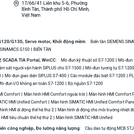
17/66/41 Liên khu 5-6, Phường
Bình Tân, Thành phố Hồ Chí Minh,
Việt Nam
/G120/G130, Servo motor, Khởi động mềm:
Biến tần SIEMENS SIN
 SINAMICS G150
BIẾN TẦN
P, SCADA TIA Portal, WinCC:
Mô-đun kỹ thuật số S7-1200
Mô-đun t
iám sát người vận hành SIPLUS cho S7-1500
Mô-đun tương tự S7-120
0
Mô-đun giao diện SIPLUS S7-400
Các module đặc biệt S7-1200
PL
ô-đun I/O không an toàn S7-1200
Bộ nguồn S7-1200
MI Comfort
Màn hình HMI Comfort ngoài trời
Màn hình HMI Comfort
TIC HMI Unified Comfort
Màn hình SIMATIC HMI Unified Comfort Pane
ình HMI di động thế hệ thứ 2
Màn hình di động cho môi trường nhiệt đ
HMI tiêu chuẩn thế hệ thứ 2
Màn hình SIMATIC HMI Unified
biến công nghiệp, Đo lường năng lượng:
Cầu dao tự động MCB 5TJ