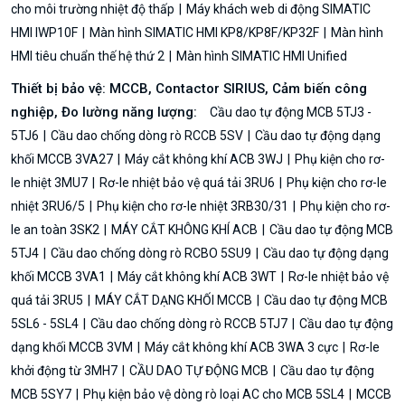
cho môi trường nhiệt độ thấp
Máy khách web di động SIMATIC
HMI IWP10F
Màn hình SIMATIC HMI KP8/KP8F/KP32F
Màn hình
HMI tiêu chuẩn thế hệ thứ 2
Màn hình SIMATIC HMI Unified
Thiết bị bảo vệ: MCCB, Contactor SIRIUS, Cảm biến công
nghiệp, Đo lường năng lượng:
Cầu dao tự động MCB 5TJ3 -
5TJ6
Cầu dao chống dòng rò RCCB 5SV
Cầu dao tự động dạng
khối MCCB 3VA27
Máy cắt không khí ACB 3WJ
Phụ kiện cho rơ-
le nhiệt 3MU7
Rơ-le nhiệt bảo vệ quá tải 3RU6
Phụ kiện cho rơ-le
nhiệt 3RU6/5
Phụ kiện cho rơ-le nhiệt 3RB30/31
Phụ kiện cho rơ-
le an toàn 3SK2
MÁY CẮT KHÔNG KHÍ ACB
Cầu dao tự động MCB
5TJ4
Cầu dao chống dòng rò RCBO 5SU9
Cầu dao tự động dạng
khối MCCB 3VA1
Máy cắt không khí ACB 3WT
Rơ-le nhiệt bảo vệ
quá tải 3RU5
MÁY CẮT DẠNG KHỐI MCCB
Cầu dao tự động MCB
5SL6 - 5SL4
Cầu dao chống dòng rò RCCB 5TJ7
Cầu dao tự động
dạng khối MCCB 3VM
Máy cắt không khí ACB 3WA 3 cực
Rơ-le
khởi động từ 3MH7
CẦU DAO TỰ ĐỘNG MCB
Cầu dao tự động
MCB 5SY7
Phụ kiện bảo vệ dòng rò loại AC cho MCB 5SL4
MCCB