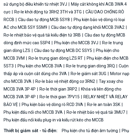
sử dụng bộ điều khiển từ nhiệt 3VJ
Máy cắt không khí ACB 3WA 4
cực
Rơ-le khởi động từ 3RH2 3TH và 3TG
CẦU DAO CHỐNG RÒ
RCCB
Cầu dao tự động MCB 5SY8
Phụ kiện bảo vệ dòng rò loại
AC cho MCB 5SY 5SM9
Cầu dao tự động dạng khối MCCB 3VA2
Rơ-le nhiệt bảo vệ quá tải kiểu điện tử 3RB
Cầu dao tự động MCB
dòng định mức cao 5SP4
Phụ kiện cho MCCB 3VJ
Rơ-le trung
gian dòng LZS
Cầu dao tự động MCB DC 5SY5
Phụ kiện cho
MCCB 3VM
Rơ-le trung gian dòng LZS RT
Phụ kiện điện cho MCB
5ST3
Phụ kiện cho MCCB 3VA
Rơ-le trung gian dòng 3RQ
Cuộn
thấp áp và cuộn cắt dùng cho 3VA
Rơ-le giám sát 3UG
Motor nạp
cho MCCB 3VA
Rơ-le bảo vệ nhiệt động cơ 3RN2
Tay xoay cho
MCCB 3VA 3P 4P
Rơ-le thời gian 3RP2
Khóa và liên động cho
MCCB 3VA 3P 4P
Rơ-le thời gian 7PV15
RELAY NHIỆT VÀ RELAY
BẢO VỆ
Phụ kiện bảo vệ dòng rò RCD 3VA
Rơ-le an toàn 3SK
Phụ kiện đấu nối cho MCCB 3VA
Rơ-le nhiệt bảo vệ quá tải 3MU7
Phụ kiện đấu nối kiểu plug-in và kiểu rút kéo cho MCCB
Thiết bị giám sát - tủ điện:
Phụ kiện cho tủ điện âm tường
Phụ