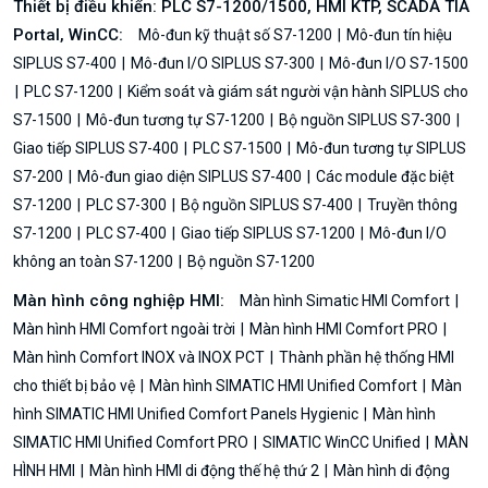
Thiết bị điều khiển: PLC S7-1200/1500, HMI KTP, SCADA TIA
Portal, WinCC:
Mô-đun kỹ thuật số S7-1200
Mô-đun tín hiệu
SIPLUS S7-400
Mô-đun I/O SIPLUS S7-300
Mô-đun I/O S7-1500
PLC S7-1200
Kiểm soát và giám sát người vận hành SIPLUS cho
S7-1500
Mô-đun tương tự S7-1200
Bộ nguồn SIPLUS S7-300
Giao tiếp SIPLUS S7-400
PLC S7-1500
Mô-đun tương tự SIPLUS
S7-200
Mô-đun giao diện SIPLUS S7-400
Các module đặc biệt
S7-1200
PLC S7-300
Bộ nguồn SIPLUS S7-400
Truyền thông
S7-1200
PLC S7-400
Giao tiếp SIPLUS S7-1200
Mô-đun I/O
không an toàn S7-1200
Bộ nguồn S7-1200
Màn hình công nghiệp HMI:
Màn hình Simatic HMI Comfort
Màn hình HMI Comfort ngoài trời
Màn hình HMI Comfort PRO
Màn hình Comfort INOX và INOX PCT
Thành phần hệ thống HMI
cho thiết bị bảo vệ
Màn hình SIMATIC HMI Unified Comfort
Màn
hình SIMATIC HMI Unified Comfort Panels Hygienic
Màn hình
SIMATIC HMI Unified Comfort PRO
SIMATIC WinCC Unified
MÀN
HÌNH HMI
Màn hình HMI di động thế hệ thứ 2
Màn hình di động