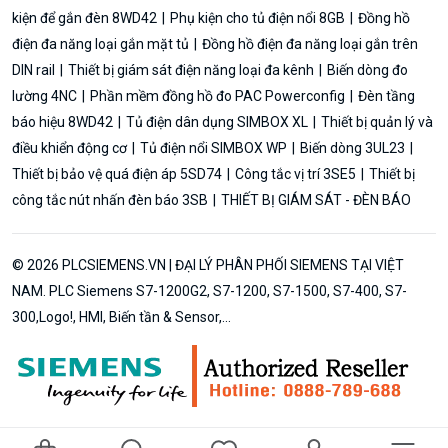
kiện để gắn đèn 8WD42
Phụ kiện cho tủ điện nổi 8GB
Đồng hồ
điện đa năng loại gắn mặt tủ
Đồng hồ điện đa năng loại gắn trên
DIN rail
Thiết bị giám sát điện năng loại đa kênh
Biến dòng đo
lường 4NC
Phần mềm đồng hồ đo PAC Powerconfig
Đèn tầng
báo hiệu 8WD42
Tủ điện dân dụng SIMBOX XL
Thiết bị quản lý và
điều khiển động cơ
Tủ điện nổi SIMBOX WP
Biến dòng 3UL23
Thiết bị bảo vệ quá điện áp 5SD74
Công tắc vị trí 3SE5
Thiết bị
công tắc nút nhấn đèn báo 3SB
THIẾT BỊ GIÁM SÁT - ĐÈN BÁO
© 2026 PLCSIEMENS.VN | ĐẠI LÝ PHÂN PHỐI SIEMENS TẠI VIỆT
NAM. PLC Siemens S7-1200G2, S7-1200, S7-1500, S7-400, S7-
300,Logo!, HMI, Biến tần & Sensor,...