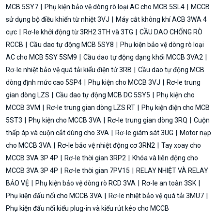
MCB 5SY7
Phụ kiện bảo vệ dòng rò loại AC cho MCB 5SL4
MCCB
sử dụng bộ điều khiển từ nhiệt 3VJ
Máy cắt không khí ACB 3WA 4
cực
Rơ-le khởi động từ 3RH2 3TH và 3TG
CẦU DAO CHỐNG RÒ
RCCB
Cầu dao tự động MCB 5SY8
Phụ kiện bảo vệ dòng rò loại
AC cho MCB 5SY 5SM9
Cầu dao tự động dạng khối MCCB 3VA2
Rơ-le nhiệt bảo vệ quá tải kiểu điện tử 3RB
Cầu dao tự động MCB
dòng định mức cao 5SP4
Phụ kiện cho MCCB 3VJ
Rơ-le trung
gian dòng LZS
Cầu dao tự động MCB DC 5SY5
Phụ kiện cho
MCCB 3VM
Rơ-le trung gian dòng LZS RT
Phụ kiện điện cho MCB
5ST3
Phụ kiện cho MCCB 3VA
Rơ-le trung gian dòng 3RQ
Cuộn
thấp áp và cuộn cắt dùng cho 3VA
Rơ-le giám sát 3UG
Motor nạp
cho MCCB 3VA
Rơ-le bảo vệ nhiệt động cơ 3RN2
Tay xoay cho
MCCB 3VA 3P 4P
Rơ-le thời gian 3RP2
Khóa và liên động cho
MCCB 3VA 3P 4P
Rơ-le thời gian 7PV15
RELAY NHIỆT VÀ RELAY
BẢO VỆ
Phụ kiện bảo vệ dòng rò RCD 3VA
Rơ-le an toàn 3SK
Phụ kiện đấu nối cho MCCB 3VA
Rơ-le nhiệt bảo vệ quá tải 3MU7
Phụ kiện đấu nối kiểu plug-in và kiểu rút kéo cho MCCB