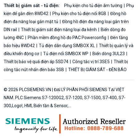
Thiết bị giám sát - tủ điện:
Phụ kiện cho tủ điện âm tường
Phụ
kiện để gắn đèn 8WD42
Phụ kiện cho tủ điện nổi 8GB
Đồng hồ
điện đa năng loại gắn mặt tủ
Đồng hồ điện đa năng loại gắn trên
DIN rail
Thiết bị giám sát điện năng loại đa kênh
Biến dòng đo
lường 4NC
Phần mềm đồng hồ đo PAC Powerconfig
Đèn tầng
báo hiệu 8WD42
Tủ điện dân dụng SIMBOX XL
Thiết bị quản lý và
điều khiển động cơ
Tủ điện nổi SIMBOX WP
Biến dòng 3UL23
Thiết bị bảo vệ quá điện áp 5SD74
Công tắc vị trí 3SE5
Thiết bị
công tắc nút nhấn đèn báo 3SB
THIẾT BỊ GIÁM SÁT - ĐÈN BÁO
© 2026 PLCSIEMENS.VN | ĐẠI LÝ PHÂN PHỐI SIEMENS TẠI VIỆT
NAM. PLC Siemens S7-1200G2, S7-1200, S7-1500, S7-400, S7-
300,Logo!, HMI, Biến tần & Sensor,...