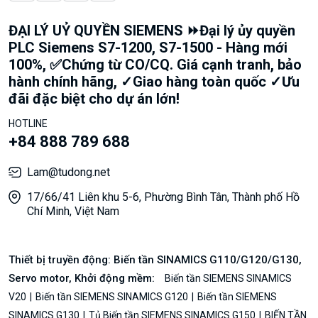
ĐẠI LÝ UỶ QUYỀN SIEMENS ⏩Đại lý ủy quyền
PLC Siemens S7-1200, S7-1500 - Hàng mới
100%, ✅Chứng từ CO/CQ. Giá cạnh tranh, bảo
hành chính hãng, ✓Giao hàng toàn quốc ✓Ưu
đãi đặc biệt cho dự án lớn!
HOTLINE
+84 888 789 688
Lam@tudong.net
17/66/41 Liên khu 5-6, Phường Bình Tân, Thành phố Hồ
Chí Minh, Việt Nam
Thiết bị truyền động: Biến tần SINAMICS G110/G120/G130,
Servo motor, Khởi động mềm:
Biến tần SIEMENS SINAMICS
V20
Biến tần SIEMENS SINAMICS G120
Biến tần SIEMENS
SINAMICS G130
Tủ Biến tần SIEMENS SINAMICS G150
BIẾN TẦN