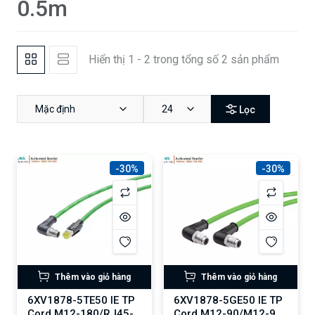
0.5m
Hiển thị 1 - 2 trong tổng số 2 sản phẩm
Mặc định
24
Lọc
-30%
-30%
Thêm vào giỏ hàng
Thêm vào giỏ hàng
6XV1878-5TE50 IE TP
6XV1878-5GE50 IE TP
Cord M12-180/RJ45-
Cord M12-90/M12-90