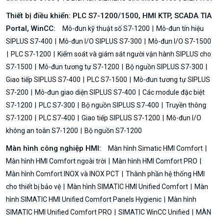
Thiết bị điều khiển: PLC S7-1200/1500, HMI KTP, SCADA TIA
Portal, WinCC:
Mô-đun kỹ thuật số S7-1200
Mô-đun tín hiệu
SIPLUS S7-400
Mô-đun I/O SIPLUS S7-300
Mô-đun I/O S7-1500
PLC S7-1200
Kiểm soát và giám sát người vận hành SIPLUS cho
S7-1500
Mô-đun tương tự S7-1200
Bộ nguồn SIPLUS S7-300
Giao tiếp SIPLUS S7-400
PLC S7-1500
Mô-đun tương tự SIPLUS
S7-200
Mô-đun giao diện SIPLUS S7-400
Các module đặc biệt
S7-1200
PLC S7-300
Bộ nguồn SIPLUS S7-400
Truyền thông
S7-1200
PLC S7-400
Giao tiếp SIPLUS S7-1200
Mô-đun I/O
không an toàn S7-1200
Bộ nguồn S7-1200
Màn hình công nghiệp HMI:
Màn hình Simatic HMI Comfort
Màn hình HMI Comfort ngoài trời
Màn hình HMI Comfort PRO
Màn hình Comfort INOX và INOX PCT
Thành phần hệ thống HMI
cho thiết bị bảo vệ
Màn hình SIMATIC HMI Unified Comfort
Màn
hình SIMATIC HMI Unified Comfort Panels Hygienic
Màn hình
SIMATIC HMI Unified Comfort PRO
SIMATIC WinCC Unified
MÀN