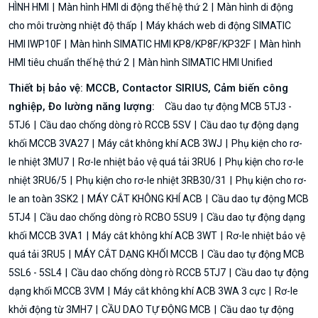
HÌNH HMI
Màn hình HMI di động thế hệ thứ 2
Màn hình di động
cho môi trường nhiệt độ thấp
Máy khách web di động SIMATIC
HMI IWP10F
Màn hình SIMATIC HMI KP8/KP8F/KP32F
Màn hình
HMI tiêu chuẩn thế hệ thứ 2
Màn hình SIMATIC HMI Unified
Thiết bị bảo vệ: MCCB, Contactor SIRIUS, Cảm biến công
nghiệp, Đo lường năng lượng:
Cầu dao tự động MCB 5TJ3 -
5TJ6
Cầu dao chống dòng rò RCCB 5SV
Cầu dao tự động dạng
khối MCCB 3VA27
Máy cắt không khí ACB 3WJ
Phụ kiện cho rơ-
le nhiệt 3MU7
Rơ-le nhiệt bảo vệ quá tải 3RU6
Phụ kiện cho rơ-le
nhiệt 3RU6/5
Phụ kiện cho rơ-le nhiệt 3RB30/31
Phụ kiện cho rơ-
le an toàn 3SK2
MÁY CẮT KHÔNG KHÍ ACB
Cầu dao tự động MCB
5TJ4
Cầu dao chống dòng rò RCBO 5SU9
Cầu dao tự động dạng
khối MCCB 3VA1
Máy cắt không khí ACB 3WT
Rơ-le nhiệt bảo vệ
quá tải 3RU5
MÁY CẮT DẠNG KHỐI MCCB
Cầu dao tự động MCB
5SL6 - 5SL4
Cầu dao chống dòng rò RCCB 5TJ7
Cầu dao tự động
dạng khối MCCB 3VM
Máy cắt không khí ACB 3WA 3 cực
Rơ-le
khởi động từ 3MH7
CẦU DAO TỰ ĐỘNG MCB
Cầu dao tự động