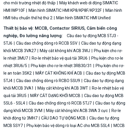
cho môi trường nhiệt độ thấp
Máy khách web di động SIMATIC
HMI IWP10F
Màn hình SIMATIC HMI KP8/KP8F/KP32F
Màn hình
HMI tiêu chuẩn thế hệ thứ 2
Màn hình SIMATIC HMI Unified
Thiết bị bảo vệ: MCCB, Contactor SIRIUS, Cảm biến công
nghiệp, Đo lường năng lượng:
Cầu dao tự động MCB 5TJ3 -
5TJ6
Cầu dao chống dòng rò RCCB 5SV
Cầu dao tự động dạng
khối MCCB 3VA27
Máy cắt không khí ACB 3WJ
Phụ kiện cho rơ-
le nhiệt 3MU7
Rơ-le nhiệt bảo vệ quá tải 3RU6
Phụ kiện cho rơ-le
nhiệt 3RU6/5
Phụ kiện cho rơ-le nhiệt 3RB30/31
Phụ kiện cho rơ-
le an toàn 3SK2
MÁY CẮT KHÔNG KHÍ ACB
Cầu dao tự động MCB
5TJ4
Cầu dao chống dòng rò RCBO 5SU9
Cầu dao tự động dạng
khối MCCB 3VA1
Máy cắt không khí ACB 3WT
Rơ-le nhiệt bảo vệ
quá tải 3RU5
MÁY CẮT DẠNG KHỐI MCCB
Cầu dao tự động MCB
5SL6 - 5SL4
Cầu dao chống dòng rò RCCB 5TJ7
Cầu dao tự động
dạng khối MCCB 3VM
Máy cắt không khí ACB 3WA 3 cực
Rơ-le
khởi động từ 3MH7
CẦU DAO TỰ ĐỘNG MCB
Cầu dao tự động
MCB 5SY7
Phụ kiện bảo vệ dòng rò loại AC cho MCB 5SL4
MCCB