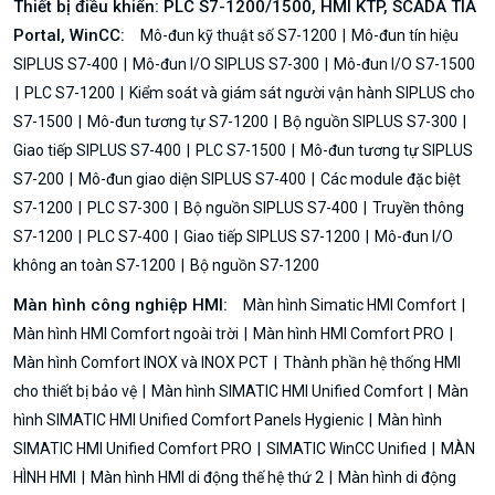
Thiết bị điều khiển: PLC S7-1200/1500, HMI KTP, SCADA TIA
Portal, WinCC:
Mô-đun kỹ thuật số S7-1200
Mô-đun tín hiệu
SIPLUS S7-400
Mô-đun I/O SIPLUS S7-300
Mô-đun I/O S7-1500
PLC S7-1200
Kiểm soát và giám sát người vận hành SIPLUS cho
S7-1500
Mô-đun tương tự S7-1200
Bộ nguồn SIPLUS S7-300
Giao tiếp SIPLUS S7-400
PLC S7-1500
Mô-đun tương tự SIPLUS
S7-200
Mô-đun giao diện SIPLUS S7-400
Các module đặc biệt
S7-1200
PLC S7-300
Bộ nguồn SIPLUS S7-400
Truyền thông
S7-1200
PLC S7-400
Giao tiếp SIPLUS S7-1200
Mô-đun I/O
không an toàn S7-1200
Bộ nguồn S7-1200
Màn hình công nghiệp HMI:
Màn hình Simatic HMI Comfort
Màn hình HMI Comfort ngoài trời
Màn hình HMI Comfort PRO
Màn hình Comfort INOX và INOX PCT
Thành phần hệ thống HMI
cho thiết bị bảo vệ
Màn hình SIMATIC HMI Unified Comfort
Màn
hình SIMATIC HMI Unified Comfort Panels Hygienic
Màn hình
SIMATIC HMI Unified Comfort PRO
SIMATIC WinCC Unified
MÀN
HÌNH HMI
Màn hình HMI di động thế hệ thứ 2
Màn hình di động