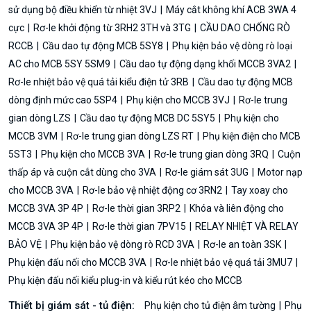
sử dụng bộ điều khiển từ nhiệt 3VJ
Máy cắt không khí ACB 3WA 4
cực
Rơ-le khởi động từ 3RH2 3TH và 3TG
CẦU DAO CHỐNG RÒ
RCCB
Cầu dao tự động MCB 5SY8
Phụ kiện bảo vệ dòng rò loại
AC cho MCB 5SY 5SM9
Cầu dao tự động dạng khối MCCB 3VA2
Rơ-le nhiệt bảo vệ quá tải kiểu điện tử 3RB
Cầu dao tự động MCB
dòng định mức cao 5SP4
Phụ kiện cho MCCB 3VJ
Rơ-le trung
gian dòng LZS
Cầu dao tự động MCB DC 5SY5
Phụ kiện cho
MCCB 3VM
Rơ-le trung gian dòng LZS RT
Phụ kiện điện cho MCB
5ST3
Phụ kiện cho MCCB 3VA
Rơ-le trung gian dòng 3RQ
Cuộn
thấp áp và cuộn cắt dùng cho 3VA
Rơ-le giám sát 3UG
Motor nạp
cho MCCB 3VA
Rơ-le bảo vệ nhiệt động cơ 3RN2
Tay xoay cho
MCCB 3VA 3P 4P
Rơ-le thời gian 3RP2
Khóa và liên động cho
MCCB 3VA 3P 4P
Rơ-le thời gian 7PV15
RELAY NHIỆT VÀ RELAY
BẢO VỆ
Phụ kiện bảo vệ dòng rò RCD 3VA
Rơ-le an toàn 3SK
Phụ kiện đấu nối cho MCCB 3VA
Rơ-le nhiệt bảo vệ quá tải 3MU7
Phụ kiện đấu nối kiểu plug-in và kiểu rút kéo cho MCCB
Thiết bị giám sát - tủ điện:
Phụ kiện cho tủ điện âm tường
Phụ