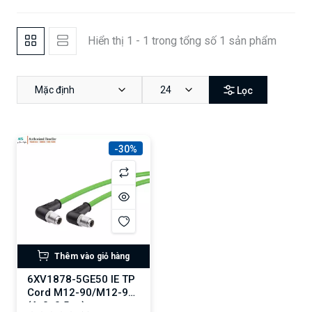
Hiển thị 1 - 1 trong tổng số 1 sản phẩm
Mặc định
24
Lọc
-30%
Thêm vào giỏ hàng
6XV1878-5GE50 IE TP
Cord M12-90/M12-90
(4x2, 0.5 m)