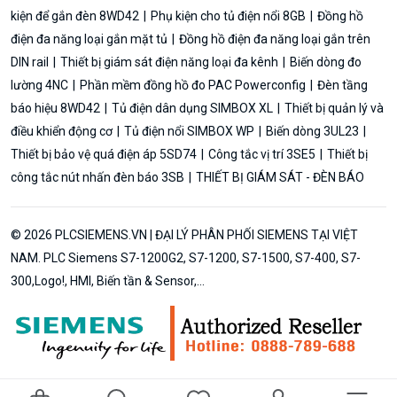
kiện để gắn đèn 8WD42
Phụ kiện cho tủ điện nổi 8GB
Đồng hồ
điện đa năng loại gắn mặt tủ
Đồng hồ điện đa năng loại gắn trên
DIN rail
Thiết bị giám sát điện năng loại đa kênh
Biến dòng đo
lường 4NC
Phần mềm đồng hồ đo PAC Powerconfig
Đèn tầng
báo hiệu 8WD42
Tủ điện dân dụng SIMBOX XL
Thiết bị quản lý và
điều khiển động cơ
Tủ điện nổi SIMBOX WP
Biến dòng 3UL23
Thiết bị bảo vệ quá điện áp 5SD74
Công tắc vị trí 3SE5
Thiết bị
công tắc nút nhấn đèn báo 3SB
THIẾT BỊ GIÁM SÁT - ĐÈN BÁO
© 2026 PLCSIEMENS.VN | ĐẠI LÝ PHÂN PHỐI SIEMENS TẠI VIỆT
NAM. PLC Siemens S7-1200G2, S7-1200, S7-1500, S7-400, S7-
300,Logo!, HMI, Biến tần & Sensor,...