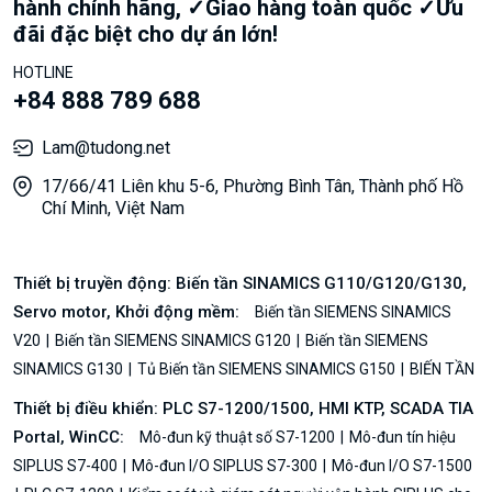
hành chính hãng, ✓Giao hàng toàn quốc ✓Ưu
đãi đặc biệt cho dự án lớn!
HOTLINE
+84 888 789 688
Lam@tudong.net
17/66/41 Liên khu 5-6, Phường Bình Tân, Thành phố Hồ
Chí Minh, Việt Nam
Thiết bị truyền động: Biến tần SINAMICS G110/G120/G130,
Servo motor, Khởi động mềm:
Biến tần SIEMENS SINAMICS
V20
Biến tần SIEMENS SINAMICS G120
Biến tần SIEMENS
SINAMICS G130
Tủ Biến tần SIEMENS SINAMICS G150
BIẾN TẦN
Thiết bị điều khiển: PLC S7-1200/1500, HMI KTP, SCADA TIA
Portal, WinCC:
Mô-đun kỹ thuật số S7-1200
Mô-đun tín hiệu
SIPLUS S7-400
Mô-đun I/O SIPLUS S7-300
Mô-đun I/O S7-1500