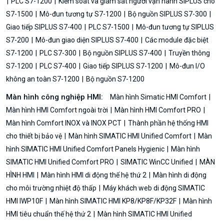
PLC S7-1200
Kiểm soát và giám sát người vận hành SIPLUS cho
S7-1500
Mô-đun tương tự S7-1200
Bộ nguồn SIPLUS S7-300
Giao tiếp SIPLUS S7-400
PLC S7-1500
Mô-đun tương tự SIPLUS
S7-200
Mô-đun giao diện SIPLUS S7-400
Các module đặc biệt
S7-1200
PLC S7-300
Bộ nguồn SIPLUS S7-400
Truyền thông
S7-1200
PLC S7-400
Giao tiếp SIPLUS S7-1200
Mô-đun I/O
không an toàn S7-1200
Bộ nguồn S7-1200
Màn hình công nghiệp HMI:
Màn hình Simatic HMI Comfort
Màn hình HMI Comfort ngoài trời
Màn hình HMI Comfort PRO
Màn hình Comfort INOX và INOX PCT
Thành phần hệ thống HMI
cho thiết bị bảo vệ
Màn hình SIMATIC HMI Unified Comfort
Màn
hình SIMATIC HMI Unified Comfort Panels Hygienic
Màn hình
SIMATIC HMI Unified Comfort PRO
SIMATIC WinCC Unified
MÀN
HÌNH HMI
Màn hình HMI di động thế hệ thứ 2
Màn hình di động
cho môi trường nhiệt độ thấp
Máy khách web di động SIMATIC
HMI IWP10F
Màn hình SIMATIC HMI KP8/KP8F/KP32F
Màn hình
HMI tiêu chuẩn thế hệ thứ 2
Màn hình SIMATIC HMI Unified