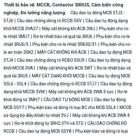
Thiết bị bảo vệ: MCCB, Contactor SIRIUS, Cảm biến công
nghiệp, Đo lường năng lượng:
Cầu dao tự động MCB 5TJ3 -
5TJ6
Cầu dao chống dòng rò RCCB 5SV
Cầu dao tự động dạng
khối MCCB 3VA27
Máy cắt không khí ACB 3WJ
Phụ kiện cho rơ-
le nhiệt 3MU7
Rơ-le nhiệt bảo vệ quá tải 3RU6
Phụ kiện cho rơ-le
nhiệt 3RU6/5
Phụ kiện cho rơ-le nhiệt 3RB30/31
Phụ kiện cho rơ-
le an toàn 3SK2
MÁY CẮT KHÔNG KHÍ ACB
Cầu dao tự động MCB
5TJ4
Cầu dao chống dòng rò RCBO 5SU9
Cầu dao tự động dạng
khối MCCB 3VA1
Máy cắt không khí ACB 3WT
Rơ-le nhiệt bảo vệ
quá tải 3RU5
MÁY CẮT DẠNG KHỐI MCCB
Cầu dao tự động MCB
5SL6 - 5SL4
Cầu dao chống dòng rò RCCB 5TJ7
Cầu dao tự động
dạng khối MCCB 3VM
Máy cắt không khí ACB 3WA 3 cực
Rơ-le
khởi động từ 3MH7
CẦU DAO TỰ ĐỘNG MCB
Cầu dao tự động
MCB 5SY7
Phụ kiện bảo vệ dòng rò loại AC cho MCB 5SL4
MCCB
sử dụng bộ điều khiển từ nhiệt 3VJ
Máy cắt không khí ACB 3WA 4
cực
Rơ-le khởi động từ 3RH2 3TH và 3TG
CẦU DAO CHỐNG RÒ
RCCB
Cầu dao tự động MCB 5SY8
Phụ kiện bảo vệ dòng rò loại