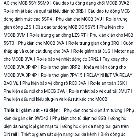
AC cho MCB 5SY 5SM9
Cầu dao tự động dạng khối MCCB 3VA2
Rơ-le nhiệt bảo vệ quá tải kiểu điện tử 3RB
Cầu dao tự động MCB
dòng định mức cao 5SP4
Phụ kiện cho MCCB 3VJ
Rơ-le trung
gian dòng LZS
Cầu dao tự động MCB DC 5SY5
Phụ kiện cho
MCCB 3VM
Rơ-le trung gian dòng LZS RT
Phụ kiện điện cho MCB
5ST3
Phụ kiện cho MCCB 3VA
Rơ-le trung gian dòng 3RQ
Cuộn
thấp áp và cuộn cắt dùng cho 3VA
Rơ-le giám sát 3UG
Motor nạp
cho MCCB 3VA
Rơ-le bảo vệ nhiệt động cơ 3RN2
Tay xoay cho
MCCB 3VA 3P 4P
Rơ-le thời gian 3RP2
Khóa và liên động cho
MCCB 3VA 3P 4P
Rơ-le thời gian 7PV15
RELAY NHIỆT VÀ RELAY
BẢO VỆ
Phụ kiện bảo vệ dòng rò RCD 3VA
Rơ-le an toàn 3SK
Phụ kiện đấu nối cho MCCB 3VA
Rơ-le nhiệt bảo vệ quá tải 3MU7
Phụ kiện đấu nối kiểu plug-in và kiểu rút kéo cho MCCB
Thiết bị giám sát - tủ điện:
Phụ kiện cho tủ điện âm tường
Phụ
kiện để gắn đèn 8WD42
Phụ kiện cho tủ điện nổi 8GB
Đồng hồ
điện đa năng loại gắn mặt tủ
Đồng hồ điện đa năng loại gắn trên
DIN rail
Thiết bị giám sát điện năng loại đa kênh
Biến dòng đo