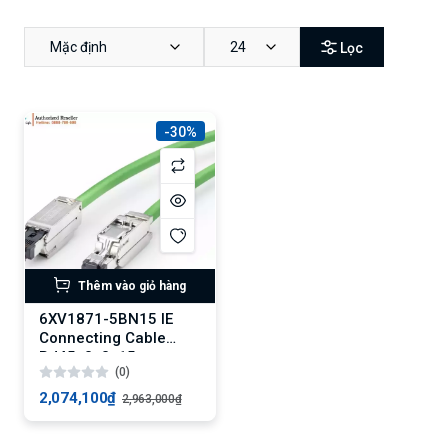
Mặc định
24
Lọc
-30%
Thêm vào giỏ hàng
6XV1871-5BN15 IE
Connecting Cable
RJ45, 2x2, 15 m
(0)
2,074,100₫
2,963,000₫