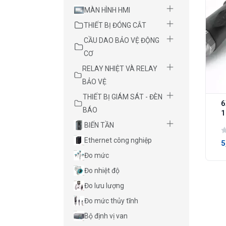
MÀN HÌNH HMI
THIẾT BỊ ĐÓNG CẮT
CẦU DAO BẢO VỆ ĐỘNG
CƠ
RELAY NHIỆT VÀ RELAY
BẢO VỆ
THIẾT BỊ GIÁM SÁT - ĐÈN
6
BÁO
1
BIẾN TẦN
Ethernet công nghiệp
5
Đo mức
Đo nhiệt độ
Đo lưu lượng
Đo mức thủy tĩnh
Bộ định vị van