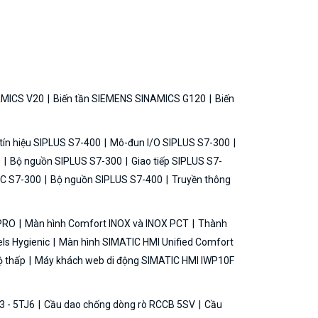
AMICS V20
Biến tần SIEMENS SINAMICS G120
Biến
ín hiệu SIPLUS S7-400
Mô-đun I/O SIPLUS S7-300
0
Bộ nguồn SIPLUS S7-300
Giao tiếp SIPLUS S7-
C S7-300
Bộ nguồn SIPLUS S7-400
Truyền thông
 PRO
Màn hình Comfort INOX và INOX PCT
Thành
ls Hygienic
Màn hình SIMATIC HMI Unified Comfort
ộ thấp
Máy khách web di động SIMATIC HMI IWP10F
3 - 5TJ6
Cầu dao chống dòng rò RCCB 5SV
Cầu