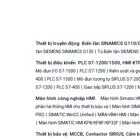
Thiết bị truyền động: Biến tần SINAMICS G110
tần SIEMENS SINAMICS G130
Tủ Biến tần SIEMENS
Thiết bị điều khiển: PLC S7-1200/1500, HMI KT
Mô-đun I/O S7-1500
PLC S7-1200
Kiểm soát và g
400
PLC S7-1500
Mô-đun tương tự SIPLUS S7-20
S7-1200
PLC S7-400
Giao tiếp SIPLUS S7-1200
M
Màn hình công nghiệp HMI:
Màn hình Simatic H
phần hệ thống HMI cho thiết bị bảo vệ
Màn hình SIMA
PRO
SIMATIC WinCC Unified
MÀN HÌNH HMI
Màn h
Màn hình SIMATIC HMI KP8/KP8F/KP32F
Màn hình 
Thiết bị bảo vệ: MCCB, Contactor SIRIUS, Cảm 