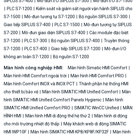
SIPLUS S7-400
Mô-đun I/O SIPLUS S7-300
Mô-đun I/O S7-1500
PLC S7-1200
Kiểm soát và giám sát người vận hành SIPLUS cho
S7-1500
Mô-đun tương tự S7-1200
Bộ nguồn SIPLUS S7-300
Giao tiếp SIPLUS S7-400
PLC S7-1500
Mô-đun tương tự SIPLUS
S7-200
Mô-đun giao diện SIPLUS S7-400
Các module đặc biệt
S7-1200
PLC S7-300
Bộ nguồn SIPLUS S7-400
Truyền thông
S7-1200
PLC S7-400
Giao tiếp SIPLUS S7-1200
Mô-đun I/O
không an toàn S7-1200
Bộ nguồn S7-1200
Màn hình công nghiệp HMI:
Màn hình Simatic HMI Comfort
Màn hình HMI Comfort ngoài trời
Màn hình HMI Comfort PRO
Màn hình Comfort INOX và INOX PCT
Thành phần hệ thống HMI
cho thiết bị bảo vệ
Màn hình SIMATIC HMI Unified Comfort
Màn
hình SIMATIC HMI Unified Comfort Panels Hygienic
Màn hình
SIMATIC HMI Unified Comfort PRO
SIMATIC WinCC Unified
MÀN
HÌNH HMI
Màn hình HMI di động thế hệ thứ 2
Màn hình di động
cho môi trường nhiệt độ thấp
Máy khách web di động SIMATIC
HMI IWP10F
Màn hình SIMATIC HMI KP8/KP8F/KP32F
Màn hình