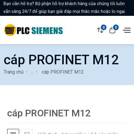
Bạn cần hỗ trợ? Bộ phận hỗ trợ khách hàng của chúng tôi luôn
sẵn sàng 24/7 để giúp bạn giải đáp mọi thắc mắc hoặc lo ngại.
0
0
cáp PROFINET M12
Trang chủ
...
cáp PROFINET M12
cáp PROFINET M12