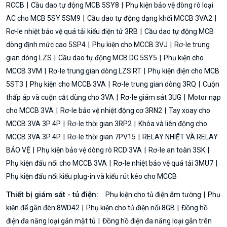
RCCB
Cầu dao tự động MCB 5SY8
Phụ kiện bảo vệ dòng rò loại
AC cho MCB 5SY 5SM9
Cầu dao tự động dạng khối MCCB 3VA2
Rơ-le nhiệt bảo vệ quá tải kiểu điện tử 3RB
Cầu dao tự động MCB
dòng định mức cao 5SP4
Phụ kiện cho MCCB 3VJ
Rơ-le trung
gian dòng LZS
Cầu dao tự động MCB DC 5SY5
Phụ kiện cho
MCCB 3VM
Rơ-le trung gian dòng LZS RT
Phụ kiện điện cho MCB
5ST3
Phụ kiện cho MCCB 3VA
Rơ-le trung gian dòng 3RQ
Cuộn
thấp áp và cuộn cắt dùng cho 3VA
Rơ-le giám sát 3UG
Motor nạp
cho MCCB 3VA
Rơ-le bảo vệ nhiệt động cơ 3RN2
Tay xoay cho
MCCB 3VA 3P 4P
Rơ-le thời gian 3RP2
Khóa và liên động cho
MCCB 3VA 3P 4P
Rơ-le thời gian 7PV15
RELAY NHIỆT VÀ RELAY
BẢO VỆ
Phụ kiện bảo vệ dòng rò RCD 3VA
Rơ-le an toàn 3SK
Phụ kiện đấu nối cho MCCB 3VA
Rơ-le nhiệt bảo vệ quá tải 3MU7
Phụ kiện đấu nối kiểu plug-in và kiểu rút kéo cho MCCB
Thiết bị giám sát - tủ điện:
Phụ kiện cho tủ điện âm tường
Phụ
kiện để gắn đèn 8WD42
Phụ kiện cho tủ điện nổi 8GB
Đồng hồ
điện đa năng loại gắn mặt tủ
Đồng hồ điện đa năng loại gắn trên