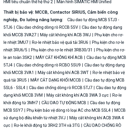
HMI tiêu chuẩn thế hệ thứ 2
Màn hình SIMATIC HMI Unified
Thiết bị bảo vệ: MCCB, Contactor SIRIUS, Cảm biến công
nghiệp, Đo lường năng lượng:
Cầu dao tự động MCB 5TJ3 -
5TJ6
Cầu dao chống dòng rò RCCB 5SV
Cầu dao tự động dạng
khối MCCB 3VA27
Máy cắt không khí ACB 3WJ
Phụ kiện cho rơ-
le nhiệt 3MU7
Rơ-le nhiệt bảo vệ quá tải 3RU6
Phụ kiện cho rơ-le
nhiệt 3RU6/5
Phụ kiện cho rơ-le nhiệt 3RB30/31
Phụ kiện cho rơ-
le an toàn 3SK2
MÁY CẮT KHÔNG KHÍ ACB
Cầu dao tự động MCB
5TJ4
Cầu dao chống dòng rò RCBO 5SU9
Cầu dao tự động dạng
khối MCCB 3VA1
Máy cắt không khí ACB 3WT
Rơ-le nhiệt bảo vệ
quá tải 3RU5
MÁY CẮT DẠNG KHỐI MCCB
Cầu dao tự động MCB
5SL6 - 5SL4
Cầu dao chống dòng rò RCCB 5TJ7
Cầu dao tự động
dạng khối MCCB 3VM
Máy cắt không khí ACB 3WA 3 cực
Rơ-le
khởi động từ 3MH7
CẦU DAO TỰ ĐỘNG MCB
Cầu dao tự động
MCB 5SY7
Phụ kiện bảo vệ dòng rò loại AC cho MCB 5SL4
MCCB
sử dụng bộ điều khiển từ nhiệt 3VJ
Máy cắt không khí ACB 3WA 4
cực
Rơ-le khởi động từ 3RH2 3TH và 3TG
CẦU DAO CHỐNG RÒ