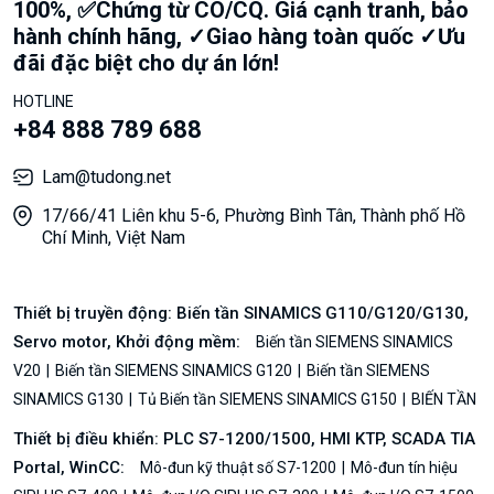
100%, ✅Chứng từ CO/CQ. Giá cạnh tranh, bảo
hành chính hãng, ✓Giao hàng toàn quốc ✓Ưu
đãi đặc biệt cho dự án lớn!
HOTLINE
+84 888 789 688
Lam@tudong.net
17/66/41 Liên khu 5-6, Phường Bình Tân, Thành phố Hồ
Chí Minh, Việt Nam
Thiết bị truyền động: Biến tần SINAMICS G110/G120/G130,
Servo motor, Khởi động mềm:
Biến tần SIEMENS SINAMICS
V20
Biến tần SIEMENS SINAMICS G120
Biến tần SIEMENS
SINAMICS G130
Tủ Biến tần SIEMENS SINAMICS G150
BIẾN TẦN
Thiết bị điều khiển: PLC S7-1200/1500, HMI KTP, SCADA TIA
Portal, WinCC:
Mô-đun kỹ thuật số S7-1200
Mô-đun tín hiệu