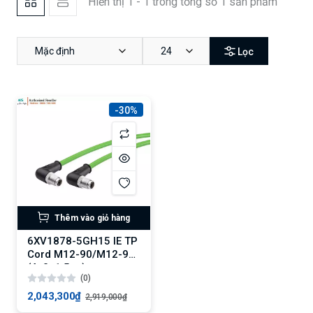
Hiển thị 1 - 1 trong tổng số 1 sản phẩm
Mặc định
24
Lọc
-30%
Thêm vào giỏ hàng
6XV1878-5GH15 IE TP
Cord M12-90/M12-90
(4x2, 1.5 m)
(0)
2,043,300₫
2,919,000₫