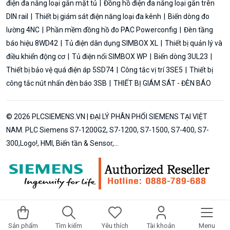
điện đa năng loại gắn mặt tủ
Đồng hồ điện đa năng loại gắn trên
DIN rail
Thiết bị giám sát điện năng loại đa kênh
Biến dòng đo
lường 4NC
Phần mềm đồng hồ đo PAC Powerconfig
Đèn tầng
báo hiệu 8WD42
Tủ điện dân dụng SIMBOX XL
Thiết bị quản lý và
điều khiển động cơ
Tủ điện nổi SIMBOX WP
Biến dòng 3UL23
Thiết bị bảo vệ quá điện áp 5SD74
Công tắc vị trí 3SE5
Thiết bị
công tắc nút nhấn đèn báo 3SB
THIẾT BỊ GIÁM SÁT - ĐÈN BÁO
© 2026 PLCSIEMENS.VN | ĐẠI LÝ PHÂN PHỐI SIEMENS TẠI VIỆT
NAM. PLC Siemens S7-1200G2, S7-1200, S7-1500, S7-400, S7-
300,Logo!, HMI, Biến tần & Sensor,...
Sản phẩm
Tìm kiếm
Yêu thích
Tài khoản
Menu