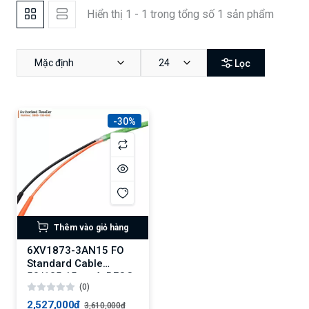
Hiển thị 1 - 1 trong tổng số 1 sản phẩm
Mặc định
24
Lọc
-30%
Thêm vào giỏ hàng
6XV1873-3AN15 FO
Standard Cable
50/125 15 m, 4xBFOC
(0)
2,527,000₫
3,610,000₫