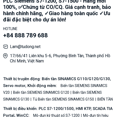
PLC Siemens S7-1200, S7-1500 - Hàng mới
100%, ✅Chứng từ CO/CQ. Giá cạnh tranh, bảo
hành chính hãng, ✓Giao hàng toàn quốc ✓Ưu
đãi đặc biệt cho dự án lớn!
HOTLINE
+84 888 789 688
Lam@tudong.net
17/66/41 Liên khu 5-6, Phường Bình Tân, Thành phố Hồ
Chí Minh, Việt Nam
Thiết bị truyền động: Biến tần SINAMICS G110/G120/G130,
Servo motor, Khởi động mềm:
Biến tần SIEMENS SINAMICS
V20
Biến tần SIEMENS SINAMICS G120
Biến tần SIEMENS
SINAMICS G130
Tủ Biến tần SIEMENS SINAMICS G150
BIẾN TẦN
Thiết bị điều khiển: PLC S7-1200/1500, HMI KTP, SCADA TIA
Portal, WinCC:
Mô-đun kỹ thuật số S7-1200
Mô-đun tín hiệu