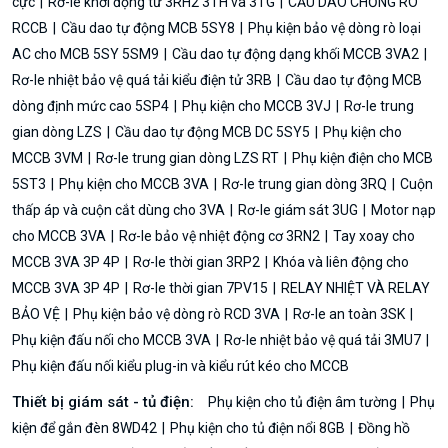
cực
Rơ-le khởi động từ 3RH2 3TH và 3TG
CẦU DAO CHỐNG RÒ
RCCB
Cầu dao tự động MCB 5SY8
Phụ kiện bảo vệ dòng rò loại
AC cho MCB 5SY 5SM9
Cầu dao tự động dạng khối MCCB 3VA2
Rơ-le nhiệt bảo vệ quá tải kiểu điện tử 3RB
Cầu dao tự động MCB
dòng định mức cao 5SP4
Phụ kiện cho MCCB 3VJ
Rơ-le trung
gian dòng LZS
Cầu dao tự động MCB DC 5SY5
Phụ kiện cho
MCCB 3VM
Rơ-le trung gian dòng LZS RT
Phụ kiện điện cho MCB
5ST3
Phụ kiện cho MCCB 3VA
Rơ-le trung gian dòng 3RQ
Cuộn
thấp áp và cuộn cắt dùng cho 3VA
Rơ-le giám sát 3UG
Motor nạp
cho MCCB 3VA
Rơ-le bảo vệ nhiệt động cơ 3RN2
Tay xoay cho
MCCB 3VA 3P 4P
Rơ-le thời gian 3RP2
Khóa và liên động cho
MCCB 3VA 3P 4P
Rơ-le thời gian 7PV15
RELAY NHIỆT VÀ RELAY
BẢO VỆ
Phụ kiện bảo vệ dòng rò RCD 3VA
Rơ-le an toàn 3SK
Phụ kiện đấu nối cho MCCB 3VA
Rơ-le nhiệt bảo vệ quá tải 3MU7
Phụ kiện đấu nối kiểu plug-in và kiểu rút kéo cho MCCB
Thiết bị giám sát - tủ điện:
Phụ kiện cho tủ điện âm tường
Phụ
kiện để gắn đèn 8WD42
Phụ kiện cho tủ điện nổi 8GB
Đồng hồ