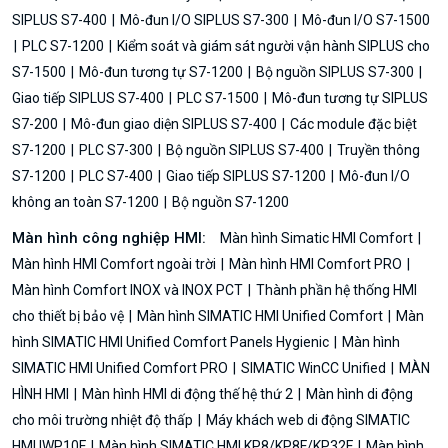
SIPLUS S7-400
Mô-đun I/O SIPLUS S7-300
Mô-đun I/O S7-1500
PLC S7-1200
Kiểm soát và giám sát người vận hành SIPLUS cho
S7-1500
Mô-đun tương tự S7-1200
Bộ nguồn SIPLUS S7-300
Giao tiếp SIPLUS S7-400
PLC S7-1500
Mô-đun tương tự SIPLUS
S7-200
Mô-đun giao diện SIPLUS S7-400
Các module đặc biệt
S7-1200
PLC S7-300
Bộ nguồn SIPLUS S7-400
Truyền thông
S7-1200
PLC S7-400
Giao tiếp SIPLUS S7-1200
Mô-đun I/O
không an toàn S7-1200
Bộ nguồn S7-1200
Màn hình công nghiệp HMI:
Màn hình Simatic HMI Comfort
Màn hình HMI Comfort ngoài trời
Màn hình HMI Comfort PRO
Màn hình Comfort INOX và INOX PCT
Thành phần hệ thống HMI
cho thiết bị bảo vệ
Màn hình SIMATIC HMI Unified Comfort
Màn
hình SIMATIC HMI Unified Comfort Panels Hygienic
Màn hình
SIMATIC HMI Unified Comfort PRO
SIMATIC WinCC Unified
MÀN
HÌNH HMI
Màn hình HMI di động thế hệ thứ 2
Màn hình di động
cho môi trường nhiệt độ thấp
Máy khách web di động SIMATIC
HMI IWP10F
Màn hình SIMATIC HMI KP8/KP8F/KP32F
Màn hình