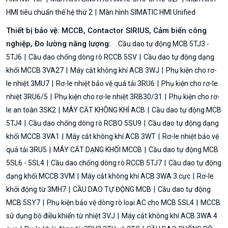
HMI tiêu chuẩn thế hệ thứ 2
Màn hình SIMATIC HMI Unified
Thiết bị bảo vệ: MCCB, Contactor SIRIUS, Cảm biến công
nghiệp, Đo lường năng lượng:
Cầu dao tự động MCB 5TJ3 -
5TJ6
Cầu dao chống dòng rò RCCB 5SV
Cầu dao tự động dạng
khối MCCB 3VA27
Máy cắt không khí ACB 3WJ
Phụ kiện cho rơ-
le nhiệt 3MU7
Rơ-le nhiệt bảo vệ quá tải 3RU6
Phụ kiện cho rơ-le
nhiệt 3RU6/5
Phụ kiện cho rơ-le nhiệt 3RB30/31
Phụ kiện cho rơ-
le an toàn 3SK2
MÁY CẮT KHÔNG KHÍ ACB
Cầu dao tự động MCB
5TJ4
Cầu dao chống dòng rò RCBO 5SU9
Cầu dao tự động dạng
khối MCCB 3VA1
Máy cắt không khí ACB 3WT
Rơ-le nhiệt bảo vệ
quá tải 3RU5
MÁY CẮT DẠNG KHỐI MCCB
Cầu dao tự động MCB
5SL6 - 5SL4
Cầu dao chống dòng rò RCCB 5TJ7
Cầu dao tự động
dạng khối MCCB 3VM
Máy cắt không khí ACB 3WA 3 cực
Rơ-le
khởi động từ 3MH7
CẦU DAO TỰ ĐỘNG MCB
Cầu dao tự động
MCB 5SY7
Phụ kiện bảo vệ dòng rò loại AC cho MCB 5SL4
MCCB
sử dụng bộ điều khiển từ nhiệt 3VJ
Máy cắt không khí ACB 3WA 4