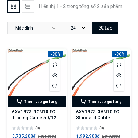
Hiển thị 1 - 2 trong tổng số 2 sản phẩm
Mặc định
24
Lọc
-30%
-30%
Thêm vào giỏ hàng
Thêm vào giỏ hàng
6XV1873-3CN10 FO
6XV1873-3AN10 FO
Trailing Cable 50/125
Standard Cable
10 m, 4xBFOC
50/125 10 m, 4xBFOC
(0)
(0)
3,735,200₫
1,992,900₫
5,336,000₫
2,847,000₫