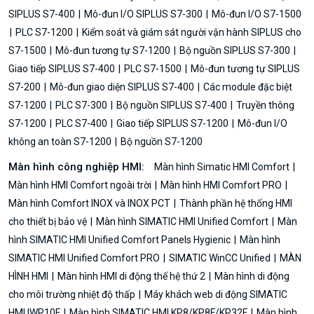
SIPLUS S7-400
Mô-đun I/O SIPLUS S7-300
Mô-đun I/O S7-1500
PLC S7-1200
Kiểm soát và giám sát người vận hành SIPLUS cho
S7-1500
Mô-đun tương tự S7-1200
Bộ nguồn SIPLUS S7-300
Giao tiếp SIPLUS S7-400
PLC S7-1500
Mô-đun tương tự SIPLUS
S7-200
Mô-đun giao diện SIPLUS S7-400
Các module đặc biệt
S7-1200
PLC S7-300
Bộ nguồn SIPLUS S7-400
Truyền thông
S7-1200
PLC S7-400
Giao tiếp SIPLUS S7-1200
Mô-đun I/O
không an toàn S7-1200
Bộ nguồn S7-1200
Màn hình công nghiệp HMI:
Màn hình Simatic HMI Comfort
Màn hình HMI Comfort ngoài trời
Màn hình HMI Comfort PRO
Màn hình Comfort INOX và INOX PCT
Thành phần hệ thống HMI
cho thiết bị bảo vệ
Màn hình SIMATIC HMI Unified Comfort
Màn
hình SIMATIC HMI Unified Comfort Panels Hygienic
Màn hình
SIMATIC HMI Unified Comfort PRO
SIMATIC WinCC Unified
MÀN
HÌNH HMI
Màn hình HMI di động thế hệ thứ 2
Màn hình di động
cho môi trường nhiệt độ thấp
Máy khách web di động SIMATIC
HMI IWP10F
Màn hình SIMATIC HMI KP8/KP8F/KP32F
Màn hình