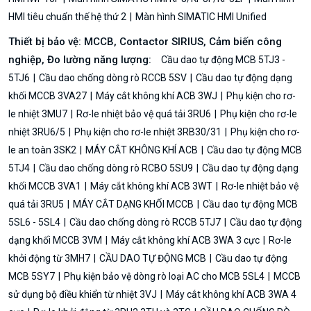
HMI tiêu chuẩn thế hệ thứ 2
Màn hình SIMATIC HMI Unified
Thiết bị bảo vệ: MCCB, Contactor SIRIUS, Cảm biến công
nghiệp, Đo lường năng lượng:
Cầu dao tự động MCB 5TJ3 -
5TJ6
Cầu dao chống dòng rò RCCB 5SV
Cầu dao tự động dạng
khối MCCB 3VA27
Máy cắt không khí ACB 3WJ
Phụ kiện cho rơ-
le nhiệt 3MU7
Rơ-le nhiệt bảo vệ quá tải 3RU6
Phụ kiện cho rơ-le
nhiệt 3RU6/5
Phụ kiện cho rơ-le nhiệt 3RB30/31
Phụ kiện cho rơ-
le an toàn 3SK2
MÁY CẮT KHÔNG KHÍ ACB
Cầu dao tự động MCB
5TJ4
Cầu dao chống dòng rò RCBO 5SU9
Cầu dao tự động dạng
khối MCCB 3VA1
Máy cắt không khí ACB 3WT
Rơ-le nhiệt bảo vệ
quá tải 3RU5
MÁY CẮT DẠNG KHỐI MCCB
Cầu dao tự động MCB
5SL6 - 5SL4
Cầu dao chống dòng rò RCCB 5TJ7
Cầu dao tự động
dạng khối MCCB 3VM
Máy cắt không khí ACB 3WA 3 cực
Rơ-le
khởi động từ 3MH7
CẦU DAO TỰ ĐỘNG MCB
Cầu dao tự động
MCB 5SY7
Phụ kiện bảo vệ dòng rò loại AC cho MCB 5SL4
MCCB
sử dụng bộ điều khiển từ nhiệt 3VJ
Máy cắt không khí ACB 3WA 4