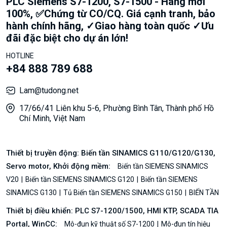
PLC Siemens S7-1200, S7-1500 - Hàng mới
100%, ✅Chứng từ CO/CQ. Giá cạnh tranh, bảo
hành chính hãng, ✓Giao hàng toàn quốc ✓Ưu
đãi đặc biệt cho dự án lớn!
HOTLINE
+84 888 789 688
Lam@tudong.net
17/66/41 Liên khu 5-6, Phường Bình Tân, Thành phố Hồ
Chí Minh, Việt Nam
Thiết bị truyền động: Biến tần SINAMICS G110/G120/G130,
Servo motor, Khởi động mềm:
Biến tần SIEMENS SINAMICS
V20
Biến tần SIEMENS SINAMICS G120
Biến tần SIEMENS
SINAMICS G130
Tủ Biến tần SIEMENS SINAMICS G150
BIẾN TẦN
Thiết bị điều khiển: PLC S7-1200/1500, HMI KTP, SCADA TIA
Portal, WinCC:
Mô-đun kỹ thuật số S7-1200
Mô-đun tín hiệu