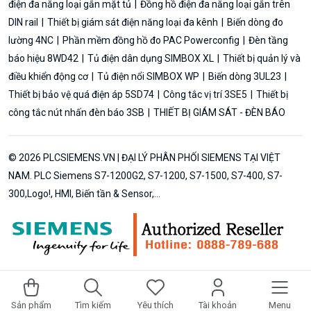
điện đa năng loại gắn mặt tủ
Đồng hồ điện đa năng loại gắn trên
DIN rail
Thiết bị giám sát điện năng loại đa kênh
Biến dòng đo
lường 4NC
Phần mềm đồng hồ đo PAC Powerconfig
Đèn tầng
báo hiệu 8WD42
Tủ điện dân dụng SIMBOX XL
Thiết bị quản lý và
điều khiển động cơ
Tủ điện nổi SIMBOX WP
Biến dòng 3UL23
Thiết bị bảo vệ quá điện áp 5SD74
Công tắc vị trí 3SE5
Thiết bị
công tắc nút nhấn đèn báo 3SB
THIẾT BỊ GIÁM SÁT - ĐÈN BÁO
© 2026 PLCSIEMENS.VN | ĐẠI LÝ PHÂN PHỐI SIEMENS TẠI VIỆT
NAM. PLC Siemens S7-1200G2, S7-1200, S7-1500, S7-400, S7-
300,Logo!, HMI, Biến tần & Sensor,...
Sản phẩm
Tìm kiếm
Yêu thích
Tài khoản
Menu