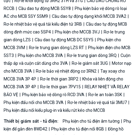
cực
Rơ-le khởi động từ 3RH2 3TH và 3TG
CẦU DAO CHỐNG RÒ
RCCB
Cầu dao tự động MCB 5SY8
Phụ kiện bảo vệ dòng rò loại
AC cho MCB 5SY 5SM9
Cầu dao tự động dạng khối MCCB 3VA2
Rơ-le nhiệt bảo vệ quá tải kiểu điện tử 3RB
Cầu dao tự động MCB
dòng định mức cao 5SP4
Phụ kiện cho MCCB 3VJ
Rơ-le trung
gian dòng LZS
Cầu dao tự động MCB DC 5SY5
Phụ kiện cho
MCCB 3VM
Rơ-le trung gian dòng LZS RT
Phụ kiện điện cho MCB
5ST3
Phụ kiện cho MCCB 3VA
Rơ-le trung gian dòng 3RQ
Cuộn
thấp áp và cuộn cắt dùng cho 3VA
Rơ-le giám sát 3UG
Motor nạp
cho MCCB 3VA
Rơ-le bảo vệ nhiệt động cơ 3RN2
Tay xoay cho
MCCB 3VA 3P 4P
Rơ-le thời gian 3RP2
Khóa và liên động cho
MCCB 3VA 3P 4P
Rơ-le thời gian 7PV15
RELAY NHIỆT VÀ RELAY
BẢO VỆ
Phụ kiện bảo vệ dòng rò RCD 3VA
Rơ-le an toàn 3SK
Phụ kiện đấu nối cho MCCB 3VA
Rơ-le nhiệt bảo vệ quá tải 3MU7
Phụ kiện đấu nối kiểu plug-in và kiểu rút kéo cho MCCB
Thiết bị giám sát - tủ điện:
Phụ kiện cho tủ điện âm tường
Phụ
kiện để gắn đèn 8WD42
Phụ kiện cho tủ điện nổi 8GB
Đồng hồ