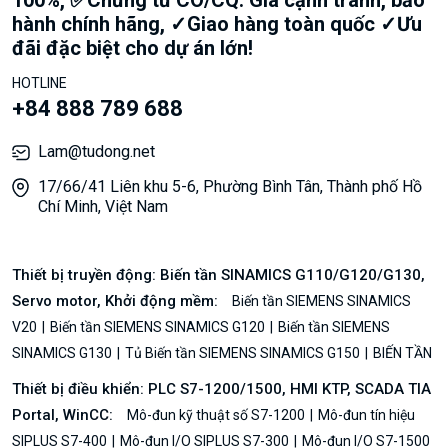
100%, ✅Chứng từ CO/CQ. Giá cạnh tranh, bảo
hành chính hãng, ✓Giao hàng toàn quốc ✓Ưu
đãi đặc biệt cho dự án lớn!
HOTLINE
+84 888 789 688
Lam@tudong.net
17/66/41 Liên khu 5-6, Phường Bình Tân, Thành phố Hồ
Chí Minh, Việt Nam
Thiết bị truyền động: Biến tần SINAMICS G110/G120/G130,
Servo motor, Khởi động mềm:
Biến tần SIEMENS SINAMICS
V20
Biến tần SIEMENS SINAMICS G120
Biến tần SIEMENS
SINAMICS G130
Tủ Biến tần SIEMENS SINAMICS G150
BIẾN TẦN
Thiết bị điều khiển: PLC S7-1200/1500, HMI KTP, SCADA TIA
Portal, WinCC:
Mô-đun kỹ thuật số S7-1200
Mô-đun tín hiệu
SIPLUS S7-400
Mô-đun I/O SIPLUS S7-300
Mô-đun I/O S7-1500