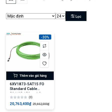
Lọc
-30%
Thêm vào giỏ hàng
6XV1873-5AT15 FO
Standard Cable
50/125 150 m, LC-
(0)
Plug
20,763,400₫
29,662,000₫