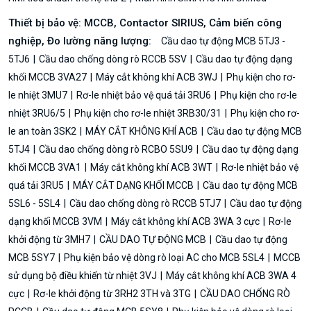
Thiết bị bảo vệ: MCCB, Contactor SIRIUS, Cảm biến công
nghiệp, Đo lường năng lượng:
Cầu dao tự động MCB 5TJ3 -
5TJ6
Cầu dao chống dòng rò RCCB 5SV
Cầu dao tự động dạng
khối MCCB 3VA27
Máy cắt không khí ACB 3WJ
Phụ kiện cho rơ-
le nhiệt 3MU7
Rơ-le nhiệt bảo vệ quá tải 3RU6
Phụ kiện cho rơ-le
nhiệt 3RU6/5
Phụ kiện cho rơ-le nhiệt 3RB30/31
Phụ kiện cho rơ-
le an toàn 3SK2
MÁY CẮT KHÔNG KHÍ ACB
Cầu dao tự động MCB
5TJ4
Cầu dao chống dòng rò RCBO 5SU9
Cầu dao tự động dạng
khối MCCB 3VA1
Máy cắt không khí ACB 3WT
Rơ-le nhiệt bảo vệ
quá tải 3RU5
MÁY CẮT DẠNG KHỐI MCCB
Cầu dao tự động MCB
5SL6 - 5SL4
Cầu dao chống dòng rò RCCB 5TJ7
Cầu dao tự động
dạng khối MCCB 3VM
Máy cắt không khí ACB 3WA 3 cực
Rơ-le
khởi động từ 3MH7
CẦU DAO TỰ ĐỘNG MCB
Cầu dao tự động
MCB 5SY7
Phụ kiện bảo vệ dòng rò loại AC cho MCB 5SL4
MCCB
sử dụng bộ điều khiển từ nhiệt 3VJ
Máy cắt không khí ACB 3WA 4
cực
Rơ-le khởi động từ 3RH2 3TH và 3TG
CẦU DAO CHỐNG RÒ