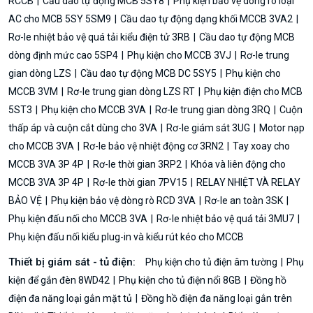
RCCB
Cầu dao tự động MCB 5SY8
Phụ kiện bảo vệ dòng rò loại
AC cho MCB 5SY 5SM9
Cầu dao tự động dạng khối MCCB 3VA2
Rơ-le nhiệt bảo vệ quá tải kiểu điện tử 3RB
Cầu dao tự động MCB
dòng định mức cao 5SP4
Phụ kiện cho MCCB 3VJ
Rơ-le trung
gian dòng LZS
Cầu dao tự động MCB DC 5SY5
Phụ kiện cho
MCCB 3VM
Rơ-le trung gian dòng LZS RT
Phụ kiện điện cho MCB
5ST3
Phụ kiện cho MCCB 3VA
Rơ-le trung gian dòng 3RQ
Cuộn
thấp áp và cuộn cắt dùng cho 3VA
Rơ-le giám sát 3UG
Motor nạp
cho MCCB 3VA
Rơ-le bảo vệ nhiệt động cơ 3RN2
Tay xoay cho
MCCB 3VA 3P 4P
Rơ-le thời gian 3RP2
Khóa và liên động cho
MCCB 3VA 3P 4P
Rơ-le thời gian 7PV15
RELAY NHIỆT VÀ RELAY
BẢO VỆ
Phụ kiện bảo vệ dòng rò RCD 3VA
Rơ-le an toàn 3SK
Phụ kiện đấu nối cho MCCB 3VA
Rơ-le nhiệt bảo vệ quá tải 3MU7
Phụ kiện đấu nối kiểu plug-in và kiểu rút kéo cho MCCB
Thiết bị giám sát - tủ điện:
Phụ kiện cho tủ điện âm tường
Phụ
kiện để gắn đèn 8WD42
Phụ kiện cho tủ điện nổi 8GB
Đồng hồ
điện đa năng loại gắn mặt tủ
Đồng hồ điện đa năng loại gắn trên