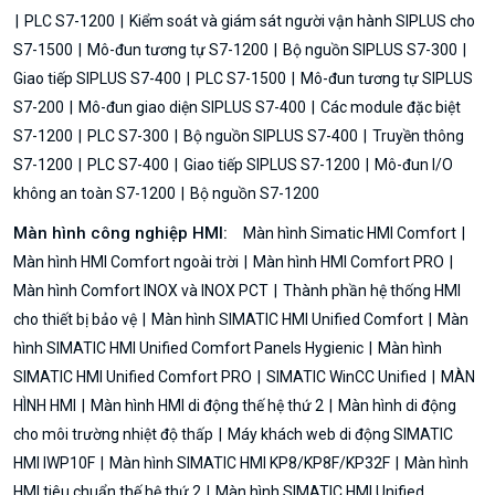
PLC S7-1200
Kiểm soát và giám sát người vận hành SIPLUS cho
S7-1500
Mô-đun tương tự S7-1200
Bộ nguồn SIPLUS S7-300
Giao tiếp SIPLUS S7-400
PLC S7-1500
Mô-đun tương tự SIPLUS
S7-200
Mô-đun giao diện SIPLUS S7-400
Các module đặc biệt
S7-1200
PLC S7-300
Bộ nguồn SIPLUS S7-400
Truyền thông
S7-1200
PLC S7-400
Giao tiếp SIPLUS S7-1200
Mô-đun I/O
không an toàn S7-1200
Bộ nguồn S7-1200
Màn hình công nghiệp HMI:
Màn hình Simatic HMI Comfort
Màn hình HMI Comfort ngoài trời
Màn hình HMI Comfort PRO
Màn hình Comfort INOX và INOX PCT
Thành phần hệ thống HMI
cho thiết bị bảo vệ
Màn hình SIMATIC HMI Unified Comfort
Màn
hình SIMATIC HMI Unified Comfort Panels Hygienic
Màn hình
SIMATIC HMI Unified Comfort PRO
SIMATIC WinCC Unified
MÀN
HÌNH HMI
Màn hình HMI di động thế hệ thứ 2
Màn hình di động
cho môi trường nhiệt độ thấp
Máy khách web di động SIMATIC
HMI IWP10F
Màn hình SIMATIC HMI KP8/KP8F/KP32F
Màn hình
HMI tiêu chuẩn thế hệ thứ 2
Màn hình SIMATIC HMI Unified