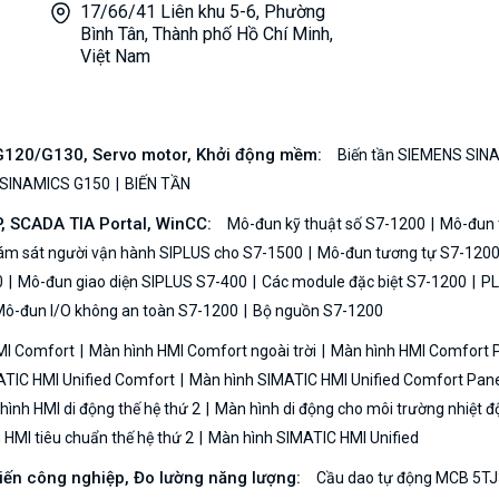
17/66/41 Liên khu 5-6, Phường
Bình Tân, Thành phố Hồ Chí Minh,
Việt Nam
/G120/G130, Servo motor, Khởi động mềm:
Biến tần SIEMENS SIN
 SINAMICS G150
BIẾN TẦN
P, SCADA TIA Portal, WinCC:
Mô-đun kỹ thuật số S7-1200
Mô-đun t
iám sát người vận hành SIPLUS cho S7-1500
Mô-đun tương tự S7-120
0
Mô-đun giao diện SIPLUS S7-400
Các module đặc biệt S7-1200
PL
ô-đun I/O không an toàn S7-1200
Bộ nguồn S7-1200
MI Comfort
Màn hình HMI Comfort ngoài trời
Màn hình HMI Comfort
TIC HMI Unified Comfort
Màn hình SIMATIC HMI Unified Comfort Pane
ình HMI di động thế hệ thứ 2
Màn hình di động cho môi trường nhiệt đ
HMI tiêu chuẩn thế hệ thứ 2
Màn hình SIMATIC HMI Unified
biến công nghiệp, Đo lường năng lượng:
Cầu dao tự động MCB 5TJ