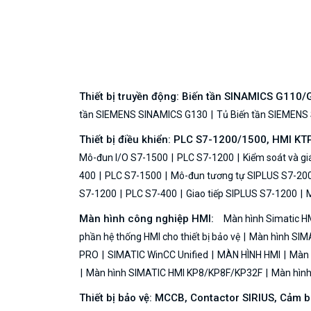
Thiết bị truyền động: Biến tần SINAMICS G110
tần SIEMENS SINAMICS G130
Tủ Biến tần SIEMENS
Thiết bị điều khiển: PLC S7-1200/1500, HMI KT
Mô-đun I/O S7-1500
PLC S7-1200
Kiểm soát và g
400
PLC S7-1500
Mô-đun tương tự SIPLUS S7-20
S7-1200
PLC S7-400
Giao tiếp SIPLUS S7-1200
M
Màn hình công nghiệp HMI:
Màn hình Simatic H
phần hệ thống HMI cho thiết bị bảo vệ
Màn hình SIMA
PRO
SIMATIC WinCC Unified
MÀN HÌNH HMI
Màn h
Màn hình SIMATIC HMI KP8/KP8F/KP32F
Màn hình 
Thiết bị bảo vệ: MCCB, Contactor SIRIUS, Cảm 