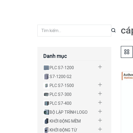
cá
Danh mục
PLC S7-1200
S7-1200 G2
PLC S7-1500
PLC S7-300
PLC S7-400
BỘ LẬP TRÌNH LOGO
KHỞI ĐỘNG MỀM
KHỞI ĐỘNG TỪ