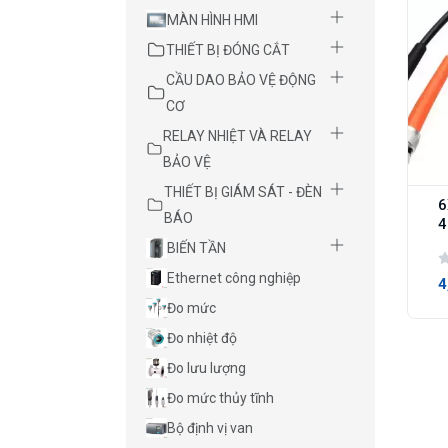
MÀN HÌNH HMI
THIẾT BỊ ĐÓNG CẮT
CẦU DAO BẢO VỆ ĐỘNG
CƠ
RELAY NHIỆT VÀ RELAY
BẢO VỆ
THIẾT BỊ GIÁM SÁT - ĐÈN
6
BÁO
4
BIẾN TẦN
Ethernet công nghiệp
4
Đo mức
Đo nhiệt độ
Đo lưu lượng
Đo mức thủy tĩnh
Bộ định vị van