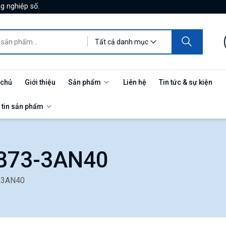
g nghiệp số.
Tất cả danh mục
 chủ
Giới thiệu
Sản phẩm
Liên hệ
Tin tức & sự kiện
 tin sản phẩm
1873-3AN40
-3AN40