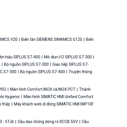
AMICS V20
Biến tần SIEMENS SINAMICS G120
Biến
ín hiệu SIPLUS S7-400
Mô-đun I/O SIPLUS S7-300
0
Bộ nguồn SIPLUS S7-300
Giao tiếp SIPLUS S7-
C S7-300
Bộ nguồn SIPLUS S7-400
Truyền thông
 PRO
Màn hình Comfort INOX và INOX PCT
Thành
ls Hygienic
Màn hình SIMATIC HMI Unified Comfort
ộ thấp
Máy khách web di động SIMATIC HMI IWP10F
3 - 5TJ6
Cầu dao chống dòng rò RCCB 5SV
Cầu