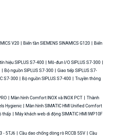
AMICS V20
Biến tần SIEMENS SINAMICS G120
Biến
ín hiệu SIPLUS S7-400
Mô-đun I/O SIPLUS S7-300
0
Bộ nguồn SIPLUS S7-300
Giao tiếp SIPLUS S7-
C S7-300
Bộ nguồn SIPLUS S7-400
Truyền thông
 PRO
Màn hình Comfort INOX và INOX PCT
Thành
ls Hygienic
Màn hình SIMATIC HMI Unified Comfort
ộ thấp
Máy khách web di động SIMATIC HMI IWP10F
3 - 5TJ6
Cầu dao chống dòng rò RCCB 5SV
Cầu