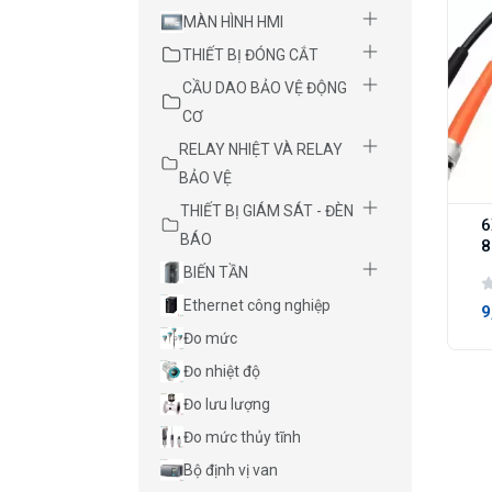
MÀN HÌNH HMI
THIẾT BỊ ĐÓNG CẮT
CẦU DAO BẢO VỆ ĐỘNG
CƠ
RELAY NHIỆT VÀ RELAY
BẢO VỆ
THIẾT BỊ GIÁM SÁT - ĐÈN
6
BÁO
8
BIẾN TẦN
Ethernet công nghiệp
9
Đo mức
Đo nhiệt độ
Đo lưu lượng
Đo mức thủy tĩnh
Bộ định vị van