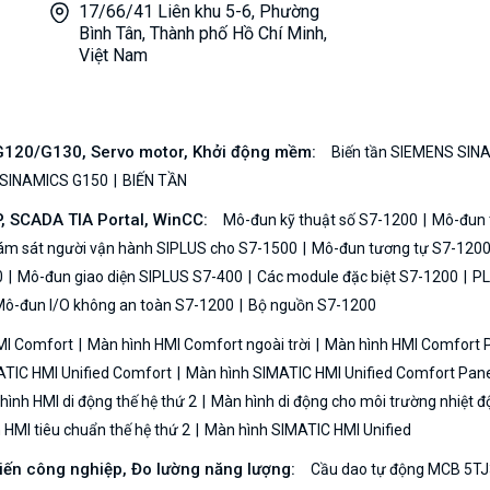
17/66/41 Liên khu 5-6, Phường
Bình Tân, Thành phố Hồ Chí Minh,
Việt Nam
/G120/G130, Servo motor, Khởi động mềm:
Biến tần SIEMENS SIN
 SINAMICS G150
BIẾN TẦN
P, SCADA TIA Portal, WinCC:
Mô-đun kỹ thuật số S7-1200
Mô-đun t
iám sát người vận hành SIPLUS cho S7-1500
Mô-đun tương tự S7-120
0
Mô-đun giao diện SIPLUS S7-400
Các module đặc biệt S7-1200
PL
ô-đun I/O không an toàn S7-1200
Bộ nguồn S7-1200
MI Comfort
Màn hình HMI Comfort ngoài trời
Màn hình HMI Comfort
TIC HMI Unified Comfort
Màn hình SIMATIC HMI Unified Comfort Pane
ình HMI di động thế hệ thứ 2
Màn hình di động cho môi trường nhiệt đ
HMI tiêu chuẩn thế hệ thứ 2
Màn hình SIMATIC HMI Unified
biến công nghiệp, Đo lường năng lượng:
Cầu dao tự động MCB 5TJ