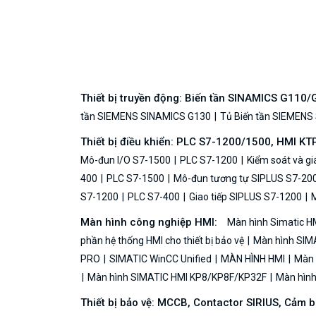
Thiết bị truyền động: Biến tần SINAMICS G110
tần SIEMENS SINAMICS G130
Tủ Biến tần SIEMENS
Thiết bị điều khiển: PLC S7-1200/1500, HMI KT
Mô-đun I/O S7-1500
PLC S7-1200
Kiểm soát và g
400
PLC S7-1500
Mô-đun tương tự SIPLUS S7-20
S7-1200
PLC S7-400
Giao tiếp SIPLUS S7-1200
M
Màn hình công nghiệp HMI:
Màn hình Simatic H
phần hệ thống HMI cho thiết bị bảo vệ
Màn hình SIMA
PRO
SIMATIC WinCC Unified
MÀN HÌNH HMI
Màn h
Màn hình SIMATIC HMI KP8/KP8F/KP32F
Màn hình 
Thiết bị bảo vệ: MCCB, Contactor SIRIUS, Cảm 