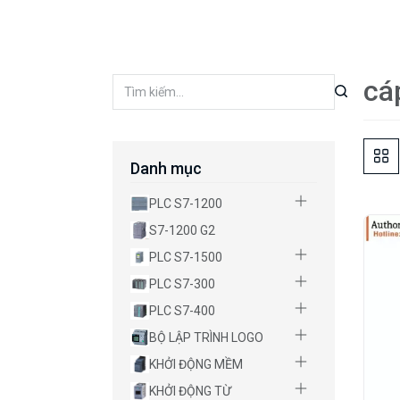
cá
Danh mục
PLC S7-1200
S7-1200 G2
PLC S7-1500
PLC S7-300
PLC S7-400
BỘ LẬP TRÌNH LOGO
KHỞI ĐỘNG MỀM
KHỞI ĐỘNG TỪ