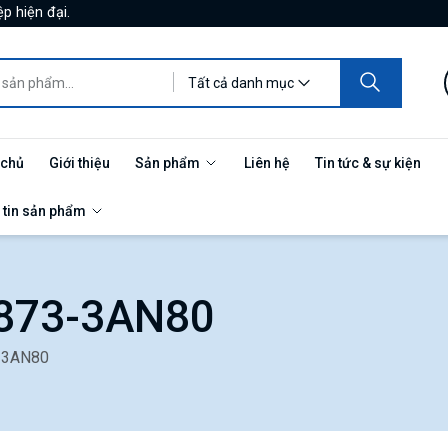
p hiện đại.
Tất cả danh mục
 chủ
Giới thiệu
Sản phẩm
Liên hệ
Tin tức & sự kiện
 tin sản phẩm
1873-3AN80
-3AN80