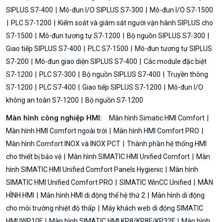
SIPLUS S7-400
Mô-đun I/O SIPLUS S7-300
Mô-đun I/O S7-1500
PLC S7-1200
Kiểm soát và giám sát người vận hành SIPLUS cho
S7-1500
Mô-đun tương tự S7-1200
Bộ nguồn SIPLUS S7-300
Giao tiếp SIPLUS S7-400
PLC S7-1500
Mô-đun tương tự SIPLUS
S7-200
Mô-đun giao diện SIPLUS S7-400
Các module đặc biệt
S7-1200
PLC S7-300
Bộ nguồn SIPLUS S7-400
Truyền thông
S7-1200
PLC S7-400
Giao tiếp SIPLUS S7-1200
Mô-đun I/O
không an toàn S7-1200
Bộ nguồn S7-1200
Màn hình công nghiệp HMI:
Màn hình Simatic HMI Comfort
Màn hình HMI Comfort ngoài trời
Màn hình HMI Comfort PRO
Màn hình Comfort INOX và INOX PCT
Thành phần hệ thống HMI
cho thiết bị bảo vệ
Màn hình SIMATIC HMI Unified Comfort
Màn
hình SIMATIC HMI Unified Comfort Panels Hygienic
Màn hình
SIMATIC HMI Unified Comfort PRO
SIMATIC WinCC Unified
MÀN
HÌNH HMI
Màn hình HMI di động thế hệ thứ 2
Màn hình di động
cho môi trường nhiệt độ thấp
Máy khách web di động SIMATIC
HMI IWP10F
Màn hình SIMATIC HMI KP8/KP8F/KP32F
Màn hình