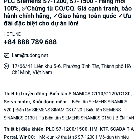
PLC Siemens S7-1200, S7-1500 - Hàng mới
100%, ✅Chứng từ CO/CQ. Giá cạnh tranh, bảo
hành chính hãng, ✓Giao hàng toàn quốc ✓Ưu
đãi đặc biệt cho dự án lớn!
HOTLINE
+84 888 789 688
Lam@tudong.net
17/66/41 Liên khu 5-6, Phường Bình Tân, Thành phố Hồ
Chí Minh, Việt Nam
Thiết bị truyền động: Biến tần SINAMICS G110/G120/G130,
Servo motor, Khởi động mềm:
Biến tần SIEMENS SINAMICS
V20
Biến tần SIEMENS SINAMICS G120
Biến tần SIEMENS
SINAMICS G130
Tủ Biến tần SIEMENS SINAMICS G150
BIẾN TẦN
Thiết bị điều khiển: PLC S7-1200/1500, HMI KTP, SCADA TIA
Portal, WinCC:
Mô-đun kỹ thuật số S7-1200
Mô-đun tín hiệu