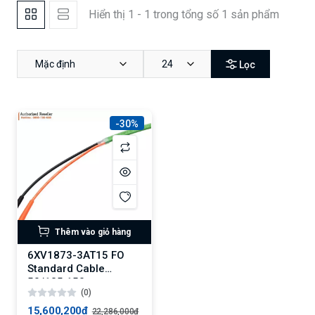
Hiển thị 1 - 1 trong tổng số 1 sản phẩm
Mặc định
24
Lọc
-30%
Thêm vào giỏ hàng
6XV1873-3AT15 FO
Standard Cable
50/125 150 m,
(0)
4xBFOC
15,600,200₫
22,286,000₫