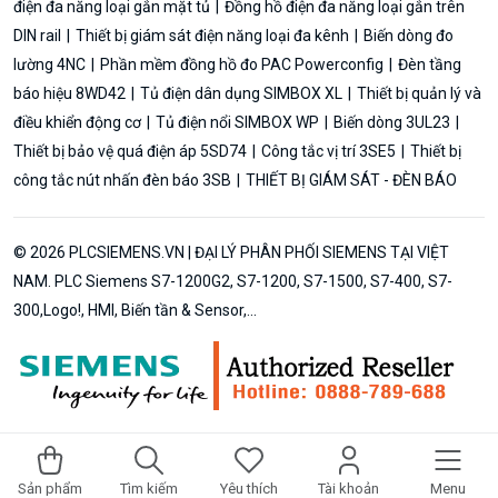
điện đa năng loại gắn mặt tủ
Đồng hồ điện đa năng loại gắn trên
DIN rail
Thiết bị giám sát điện năng loại đa kênh
Biến dòng đo
lường 4NC
Phần mềm đồng hồ đo PAC Powerconfig
Đèn tầng
báo hiệu 8WD42
Tủ điện dân dụng SIMBOX XL
Thiết bị quản lý và
điều khiển động cơ
Tủ điện nổi SIMBOX WP
Biến dòng 3UL23
Thiết bị bảo vệ quá điện áp 5SD74
Công tắc vị trí 3SE5
Thiết bị
công tắc nút nhấn đèn báo 3SB
THIẾT BỊ GIÁM SÁT - ĐÈN BÁO
© 2026 PLCSIEMENS.VN | ĐẠI LÝ PHÂN PHỐI SIEMENS TẠI VIỆT
NAM. PLC Siemens S7-1200G2, S7-1200, S7-1500, S7-400, S7-
300,Logo!, HMI, Biến tần & Sensor,...
Sản phẩm
Tìm kiếm
Yêu thích
Tài khoản
Menu