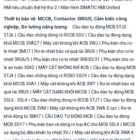
HMI tiêu chuẩn thế hệ thứ 2
Màn hình SIMATIC HMI Unified
Thiết bị bảo vệ: MCCB, Contactor SIRIUS, Cảm biến công
nghiệp, Đo lường năng lượng:
Cầu dao tự động MCB 5TJ3 -
5TJ6
Cầu dao chống dòng rò RCCB 5SV
Cầu dao tự động dạng
khối MCCB 3VA27
Máy cắt không khí ACB 3WJ
Phụ kiện cho rơ-
le nhiệt 3MU7
Rơ-le nhiệt bảo vệ quá tải 3RU6
Phụ kiện cho rơ-le
nhiệt 3RU6/5
Phụ kiện cho rơ-le nhiệt 3RB30/31
Phụ kiện cho rơ-
le an toàn 3SK2
MÁY CẮT KHÔNG KHÍ ACB
Cầu dao tự động MCB
5TJ4
Cầu dao chống dòng rò RCBO 5SU9
Cầu dao tự động dạng
khối MCCB 3VA1
Máy cắt không khí ACB 3WT
Rơ-le nhiệt bảo vệ
quá tải 3RU5
MÁY CẮT DẠNG KHỐI MCCB
Cầu dao tự động MCB
5SL6 - 5SL4
Cầu dao chống dòng rò RCCB 5TJ7
Cầu dao tự động
dạng khối MCCB 3VM
Máy cắt không khí ACB 3WA 3 cực
Rơ-le
khởi động từ 3MH7
CẦU DAO TỰ ĐỘNG MCB
Cầu dao tự động
MCB 5SY7
Phụ kiện bảo vệ dòng rò loại AC cho MCB 5SL4
MCCB
sử dụng bộ điều khiển từ nhiệt 3VJ
Máy cắt không khí ACB 3WA 4