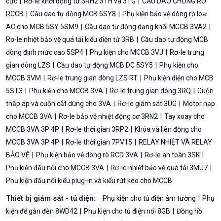
cực
Rơ-le khởi động từ 3RH2 3TH và 3TG
CẦU DAO CHỐNG RÒ
RCCB
Cầu dao tự động MCB 5SY8
Phụ kiện bảo vệ dòng rò loại
AC cho MCB 5SY 5SM9
Cầu dao tự động dạng khối MCCB 3VA2
Rơ-le nhiệt bảo vệ quá tải kiểu điện tử 3RB
Cầu dao tự động MCB
dòng định mức cao 5SP4
Phụ kiện cho MCCB 3VJ
Rơ-le trung
gian dòng LZS
Cầu dao tự động MCB DC 5SY5
Phụ kiện cho
MCCB 3VM
Rơ-le trung gian dòng LZS RT
Phụ kiện điện cho MCB
5ST3
Phụ kiện cho MCCB 3VA
Rơ-le trung gian dòng 3RQ
Cuộn
thấp áp và cuộn cắt dùng cho 3VA
Rơ-le giám sát 3UG
Motor nạp
cho MCCB 3VA
Rơ-le bảo vệ nhiệt động cơ 3RN2
Tay xoay cho
MCCB 3VA 3P 4P
Rơ-le thời gian 3RP2
Khóa và liên động cho
MCCB 3VA 3P 4P
Rơ-le thời gian 7PV15
RELAY NHIỆT VÀ RELAY
BẢO VỆ
Phụ kiện bảo vệ dòng rò RCD 3VA
Rơ-le an toàn 3SK
Phụ kiện đấu nối cho MCCB 3VA
Rơ-le nhiệt bảo vệ quá tải 3MU7
Phụ kiện đấu nối kiểu plug-in và kiểu rút kéo cho MCCB
Thiết bị giám sát - tủ điện:
Phụ kiện cho tủ điện âm tường
Phụ
kiện để gắn đèn 8WD42
Phụ kiện cho tủ điện nổi 8GB
Đồng hồ