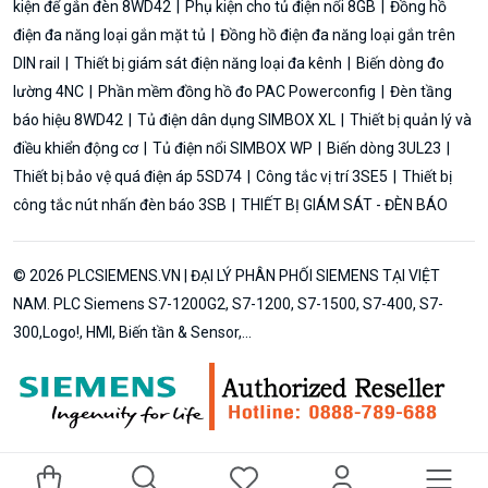
kiện để gắn đèn 8WD42
Phụ kiện cho tủ điện nổi 8GB
Đồng hồ
điện đa năng loại gắn mặt tủ
Đồng hồ điện đa năng loại gắn trên
DIN rail
Thiết bị giám sát điện năng loại đa kênh
Biến dòng đo
lường 4NC
Phần mềm đồng hồ đo PAC Powerconfig
Đèn tầng
báo hiệu 8WD42
Tủ điện dân dụng SIMBOX XL
Thiết bị quản lý và
điều khiển động cơ
Tủ điện nổi SIMBOX WP
Biến dòng 3UL23
Thiết bị bảo vệ quá điện áp 5SD74
Công tắc vị trí 3SE5
Thiết bị
công tắc nút nhấn đèn báo 3SB
THIẾT BỊ GIÁM SÁT - ĐÈN BÁO
© 2026 PLCSIEMENS.VN | ĐẠI LÝ PHÂN PHỐI SIEMENS TẠI VIỆT
NAM. PLC Siemens S7-1200G2, S7-1200, S7-1500, S7-400, S7-
300,Logo!, HMI, Biến tần & Sensor,...