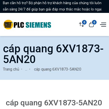
Bạn cần hỗ trợ? Bộ phận hỗ trợ khách hàng của chúng tôi luôn
sẵn sàng 24/7 để giúp bạn giải đáp mọi thắc mắc hoặc lo ngại.
0
0
cáp quang 6XV1873-
5AN20
Trang chủ
...
cáp quang 6XV1873-5AN20
cáp quang 6XV1873-5AN20