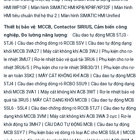
HMI IWP10F
Màn hình SIMATIC HMI KP8/KP8F/KP32F
Màn hình
HMI tiêu chuẩn thế hệ thứ 2
Màn hình SIMATIC HMI Unified
Thiết bị bảo vệ: MCCB, Contactor SIRIUS, Cảm biến công
nghiệp, Đo lường năng lượng:
Cầu dao tự động MCB 5TJ3 -
5TJ6
Cầu dao chống dòng rò RCCB 5SV
Cầu dao tự động dạng
khối MCCB 3VA27
Máy cắt không khí ACB 3WJ
Phụ kiện cho rơ-
le nhiệt 3MU7
Rơ-le nhiệt bảo vệ quá tải 3RU6
Phụ kiện cho rơ-le
nhiệt 3RU6/5
Phụ kiện cho rơ-le nhiệt 3RB30/31
Phụ kiện cho rơ-
le an toàn 3SK2
MÁY CẮT KHÔNG KHÍ ACB
Cầu dao tự động MCB
5TJ4
Cầu dao chống dòng rò RCBO 5SU9
Cầu dao tự động dạng
khối MCCB 3VA1
Máy cắt không khí ACB 3WT
Rơ-le nhiệt bảo vệ
quá tải 3RU5
MÁY CẮT DẠNG KHỐI MCCB
Cầu dao tự động MCB
5SL6 - 5SL4
Cầu dao chống dòng rò RCCB 5TJ7
Cầu dao tự động
dạng khối MCCB 3VM
Máy cắt không khí ACB 3WA 3 cực
Rơ-le
khởi động từ 3MH7
CẦU DAO TỰ ĐỘNG MCB
Cầu dao tự động
MCB 5SY7
Phụ kiện bảo vệ dòng rò loại AC cho MCB 5SL4
MCCB