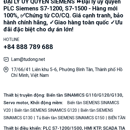
ĐẠI LÝ UỶ QUYỀN SIEMENS ⏩Đại lý ủy quyền
PLC Siemens S7-1200, S7-1500 - Hàng mới
100%, ✅Chứng từ CO/CQ. Giá cạnh tranh, bảo
hành chính hãng, ✓Giao hàng toàn quốc ✓Ưu
đãi đặc biệt cho dự án lớn!
HOTLINE
+84 888 789 688
Lam@tudong.net
17/66/41 Liên khu 5-6, Phường Bình Tân, Thành phố Hồ
Chí Minh, Việt Nam
Thiết bị truyền động: Biến tần SINAMICS G110/G120/G130,
Servo motor, Khởi động mềm:
Biến tần SIEMENS SINAMICS
V20
Biến tần SIEMENS SINAMICS G120
Biến tần SIEMENS
SINAMICS G130
Tủ Biến tần SIEMENS SINAMICS G150
BIẾN TẦN
Thiết bị điều khiển: PLC S7-1200/1500, HMI KTP, SCADA TIA