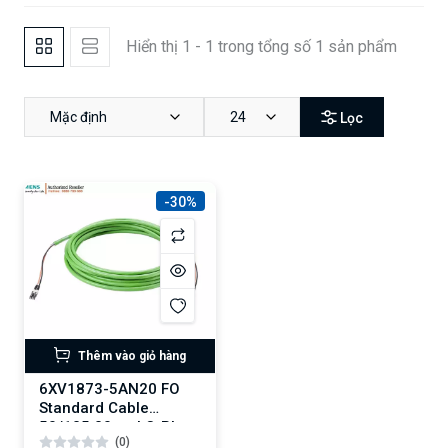
Hiển thị 1 - 1 trong tổng số 1 sản phẩm
Mặc định
24
Lọc
-30%
Thêm vào giỏ hàng
6XV1873-5AN20 FO
Standard Cable
50/125 20 m, LC-Plug
(0)