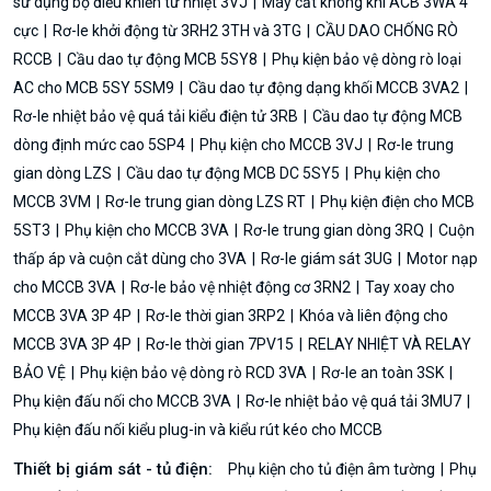
sử dụng bộ điều khiển từ nhiệt 3VJ
Máy cắt không khí ACB 3WA 4
cực
Rơ-le khởi động từ 3RH2 3TH và 3TG
CẦU DAO CHỐNG RÒ
RCCB
Cầu dao tự động MCB 5SY8
Phụ kiện bảo vệ dòng rò loại
AC cho MCB 5SY 5SM9
Cầu dao tự động dạng khối MCCB 3VA2
Rơ-le nhiệt bảo vệ quá tải kiểu điện tử 3RB
Cầu dao tự động MCB
dòng định mức cao 5SP4
Phụ kiện cho MCCB 3VJ
Rơ-le trung
gian dòng LZS
Cầu dao tự động MCB DC 5SY5
Phụ kiện cho
MCCB 3VM
Rơ-le trung gian dòng LZS RT
Phụ kiện điện cho MCB
5ST3
Phụ kiện cho MCCB 3VA
Rơ-le trung gian dòng 3RQ
Cuộn
thấp áp và cuộn cắt dùng cho 3VA
Rơ-le giám sát 3UG
Motor nạp
cho MCCB 3VA
Rơ-le bảo vệ nhiệt động cơ 3RN2
Tay xoay cho
MCCB 3VA 3P 4P
Rơ-le thời gian 3RP2
Khóa và liên động cho
MCCB 3VA 3P 4P
Rơ-le thời gian 7PV15
RELAY NHIỆT VÀ RELAY
BẢO VỆ
Phụ kiện bảo vệ dòng rò RCD 3VA
Rơ-le an toàn 3SK
Phụ kiện đấu nối cho MCCB 3VA
Rơ-le nhiệt bảo vệ quá tải 3MU7
Phụ kiện đấu nối kiểu plug-in và kiểu rút kéo cho MCCB
Thiết bị giám sát - tủ điện:
Phụ kiện cho tủ điện âm tường
Phụ