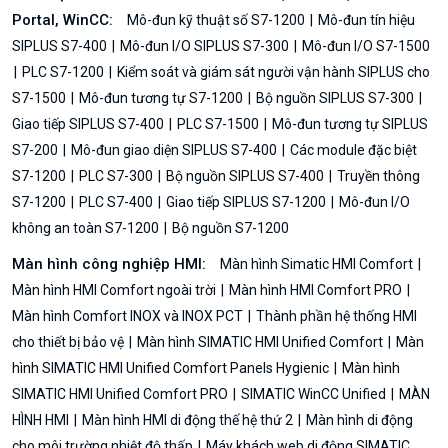
Portal, WinCC:
Mô-đun kỹ thuật số S7-1200
Mô-đun tín hiệu
SIPLUS S7-400
Mô-đun I/O SIPLUS S7-300
Mô-đun I/O S7-1500
PLC S7-1200
Kiểm soát và giám sát người vận hành SIPLUS cho
S7-1500
Mô-đun tương tự S7-1200
Bộ nguồn SIPLUS S7-300
Giao tiếp SIPLUS S7-400
PLC S7-1500
Mô-đun tương tự SIPLUS
S7-200
Mô-đun giao diện SIPLUS S7-400
Các module đặc biệt
S7-1200
PLC S7-300
Bộ nguồn SIPLUS S7-400
Truyền thông
S7-1200
PLC S7-400
Giao tiếp SIPLUS S7-1200
Mô-đun I/O
không an toàn S7-1200
Bộ nguồn S7-1200
Màn hình công nghiệp HMI:
Màn hình Simatic HMI Comfort
Màn hình HMI Comfort ngoài trời
Màn hình HMI Comfort PRO
Màn hình Comfort INOX và INOX PCT
Thành phần hệ thống HMI
cho thiết bị bảo vệ
Màn hình SIMATIC HMI Unified Comfort
Màn
hình SIMATIC HMI Unified Comfort Panels Hygienic
Màn hình
SIMATIC HMI Unified Comfort PRO
SIMATIC WinCC Unified
MÀN
HÌNH HMI
Màn hình HMI di động thế hệ thứ 2
Màn hình di động
cho môi trường nhiệt độ thấp
Máy khách web di động SIMATIC