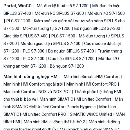
Portal, WinCC:
Mô-đun kỹ thuật số S7-1200
Mô-đun tín hiệu
SIPLUS S7-400
Mô-đun I/O SIPLUS S7-300
Mô-đun I/O S7-1500
PLC S7-1200
Kiểm soát và giám sát người vận hành SIPLUS cho
S7-1500
Mô-đun tương tự S7-1200
Bộ nguồn SIPLUS S7-300
Giao tiếp SIPLUS S7-400
PLC S7-1500
Mô-đun tương tự SIPLUS
S7-200
Mô-đun giao diện SIPLUS S7-400
Các module đặc biệt
S7-1200
PLC S7-300
Bộ nguồn SIPLUS S7-400
Truyền thông
S7-1200
PLC S7-400
Giao tiếp SIPLUS S7-1200
Mô-đun I/O
không an toàn S7-1200
Bộ nguồn S7-1200
Màn hình công nghiệp HMI:
Màn hình Simatic HMI Comfort
Màn hình HMI Comfort ngoài trời
Màn hình HMI Comfort PRO
Màn hình Comfort INOX và INOX PCT
Thành phần hệ thống HMI
cho thiết bị bảo vệ
Màn hình SIMATIC HMI Unified Comfort
Màn
hình SIMATIC HMI Unified Comfort Panels Hygienic
Màn hình
SIMATIC HMI Unified Comfort PRO
SIMATIC WinCC Unified
MÀN
HÌNH HMI
Màn hình HMI di động thế hệ thứ 2
Màn hình di động
cho môi trường nhiệt độ thấp
Máy khách web di động SIMATIC