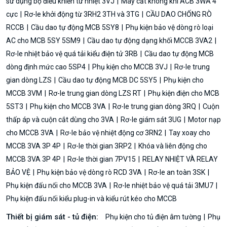
sử dụng bộ điều khiển từ nhiệt 3VJ
Máy cắt không khí ACB 3WA 4
cực
Rơ-le khởi động từ 3RH2 3TH và 3TG
CẦU DAO CHỐNG RÒ
RCCB
Cầu dao tự động MCB 5SY8
Phụ kiện bảo vệ dòng rò loại
AC cho MCB 5SY 5SM9
Cầu dao tự động dạng khối MCCB 3VA2
Rơ-le nhiệt bảo vệ quá tải kiểu điện tử 3RB
Cầu dao tự động MCB
dòng định mức cao 5SP4
Phụ kiện cho MCCB 3VJ
Rơ-le trung
gian dòng LZS
Cầu dao tự động MCB DC 5SY5
Phụ kiện cho
MCCB 3VM
Rơ-le trung gian dòng LZS RT
Phụ kiện điện cho MCB
5ST3
Phụ kiện cho MCCB 3VA
Rơ-le trung gian dòng 3RQ
Cuộn
thấp áp và cuộn cắt dùng cho 3VA
Rơ-le giám sát 3UG
Motor nạp
cho MCCB 3VA
Rơ-le bảo vệ nhiệt động cơ 3RN2
Tay xoay cho
MCCB 3VA 3P 4P
Rơ-le thời gian 3RP2
Khóa và liên động cho
MCCB 3VA 3P 4P
Rơ-le thời gian 7PV15
RELAY NHIỆT VÀ RELAY
BẢO VỆ
Phụ kiện bảo vệ dòng rò RCD 3VA
Rơ-le an toàn 3SK
Phụ kiện đấu nối cho MCCB 3VA
Rơ-le nhiệt bảo vệ quá tải 3MU7
Phụ kiện đấu nối kiểu plug-in và kiểu rút kéo cho MCCB
Thiết bị giám sát - tủ điện:
Phụ kiện cho tủ điện âm tường
Phụ