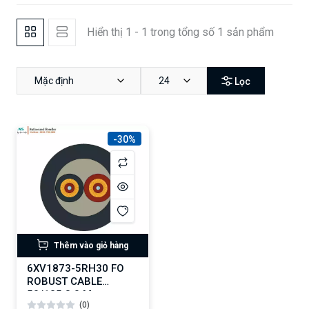
Hiển thị 1 - 1 trong tổng số 1 sản phẩm
Mặc định
24
Lọc
-30%
Thêm vào giỏ hàng
6XV1873-5RH30 FO
ROBUST CABLE
50/125 3.0 M
(0)