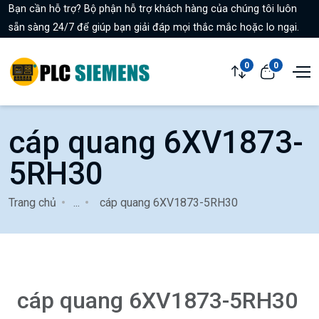
Bạn cần hỗ trợ? Bộ phận hỗ trợ khách hàng của chúng tôi luôn
sẵn sàng 24/7 để giúp bạn giải đáp mọi thắc mắc hoặc lo ngại.
0
0
cáp quang 6XV1873-
5RH30
Trang chủ
...
cáp quang 6XV1873-5RH30
cáp quang 6XV1873-5RH30