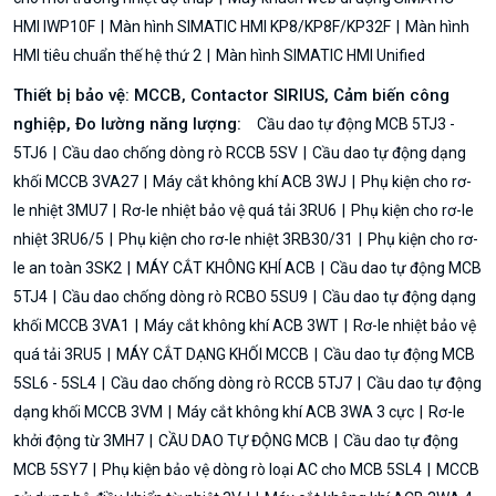
HMI IWP10F
Màn hình SIMATIC HMI KP8/KP8F/KP32F
Màn hình
HMI tiêu chuẩn thế hệ thứ 2
Màn hình SIMATIC HMI Unified
Thiết bị bảo vệ: MCCB, Contactor SIRIUS, Cảm biến công
nghiệp, Đo lường năng lượng:
Cầu dao tự động MCB 5TJ3 -
5TJ6
Cầu dao chống dòng rò RCCB 5SV
Cầu dao tự động dạng
khối MCCB 3VA27
Máy cắt không khí ACB 3WJ
Phụ kiện cho rơ-
le nhiệt 3MU7
Rơ-le nhiệt bảo vệ quá tải 3RU6
Phụ kiện cho rơ-le
nhiệt 3RU6/5
Phụ kiện cho rơ-le nhiệt 3RB30/31
Phụ kiện cho rơ-
le an toàn 3SK2
MÁY CẮT KHÔNG KHÍ ACB
Cầu dao tự động MCB
5TJ4
Cầu dao chống dòng rò RCBO 5SU9
Cầu dao tự động dạng
khối MCCB 3VA1
Máy cắt không khí ACB 3WT
Rơ-le nhiệt bảo vệ
quá tải 3RU5
MÁY CẮT DẠNG KHỐI MCCB
Cầu dao tự động MCB
5SL6 - 5SL4
Cầu dao chống dòng rò RCCB 5TJ7
Cầu dao tự động
dạng khối MCCB 3VM
Máy cắt không khí ACB 3WA 3 cực
Rơ-le
khởi động từ 3MH7
CẦU DAO TỰ ĐỘNG MCB
Cầu dao tự động
MCB 5SY7
Phụ kiện bảo vệ dòng rò loại AC cho MCB 5SL4
MCCB