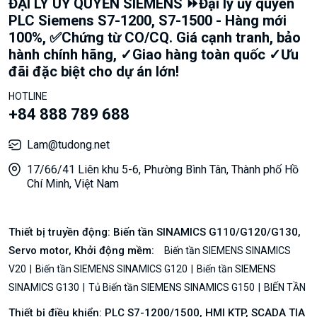
ĐẠI LÝ UỶ QUYỀN SIEMENS ⏩Đại lý ủy quyền
PLC Siemens S7-1200, S7-1500 - Hàng mới
100%, ✅Chứng từ CO/CQ. Giá cạnh tranh, bảo
hành chính hãng, ✓Giao hàng toàn quốc ✓Ưu
đãi đặc biệt cho dự án lớn!
HOTLINE
+84 888 789 688
Lam@tudong.net
17/66/41 Liên khu 5-6, Phường Bình Tân, Thành phố Hồ
Chí Minh, Việt Nam
Thiết bị truyền động: Biến tần SINAMICS G110/G120/G130,
Servo motor, Khởi động mềm:
Biến tần SIEMENS SINAMICS
V20
Biến tần SIEMENS SINAMICS G120
Biến tần SIEMENS
SINAMICS G130
Tủ Biến tần SIEMENS SINAMICS G150
BIẾN TẦN
Thiết bị điều khiển: PLC S7-1200/1500, HMI KTP, SCADA TIA