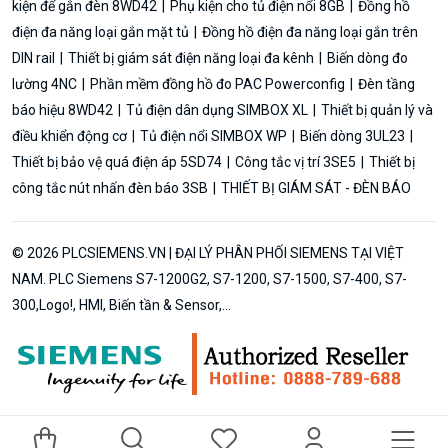
kiện để gắn đèn 8WD42
Phụ kiện cho tủ điện nổi 8GB
Đồng hồ
điện đa năng loại gắn mặt tủ
Đồng hồ điện đa năng loại gắn trên
DIN rail
Thiết bị giám sát điện năng loại đa kênh
Biến dòng đo
lường 4NC
Phần mềm đồng hồ đo PAC Powerconfig
Đèn tầng
báo hiệu 8WD42
Tủ điện dân dụng SIMBOX XL
Thiết bị quản lý và
điều khiển động cơ
Tủ điện nổi SIMBOX WP
Biến dòng 3UL23
Thiết bị bảo vệ quá điện áp 5SD74
Công tắc vị trí 3SE5
Thiết bị
công tắc nút nhấn đèn báo 3SB
THIẾT BỊ GIÁM SÁT - ĐÈN BÁO
© 2026 PLCSIEMENS.VN | ĐẠI LÝ PHÂN PHỐI SIEMENS TẠI VIỆT
NAM. PLC Siemens S7-1200G2, S7-1200, S7-1500, S7-400, S7-
300,Logo!, HMI, Biến tần & Sensor,...