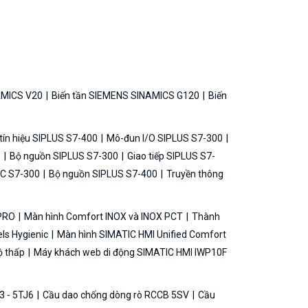
AMICS V20
Biến tần SIEMENS SINAMICS G120
Biến
ín hiệu SIPLUS S7-400
Mô-đun I/O SIPLUS S7-300
0
Bộ nguồn SIPLUS S7-300
Giao tiếp SIPLUS S7-
C S7-300
Bộ nguồn SIPLUS S7-400
Truyền thông
 PRO
Màn hình Comfort INOX và INOX PCT
Thành
ls Hygienic
Màn hình SIMATIC HMI Unified Comfort
ộ thấp
Máy khách web di động SIMATIC HMI IWP10F
3 - 5TJ6
Cầu dao chống dòng rò RCCB 5SV
Cầu