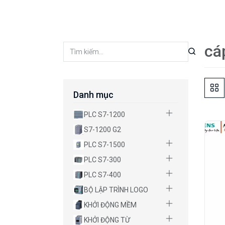
cá
Danh mục
PLC S7-1200
S7-1200 G2
PLC S7-1500
PLC S7-300
PLC S7-400
BỘ LẬP TRÌNH LOGO
KHỞI ĐỘNG MỀM
KHỞI ĐỘNG TỪ