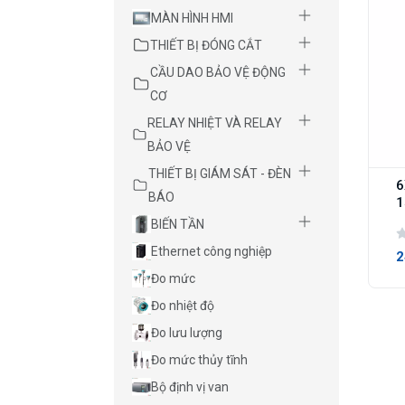
MÀN HÌNH HMI
THIẾT BỊ ĐÓNG CẮT
CẦU DAO BẢO VỆ ĐỘNG
CƠ
RELAY NHIỆT VÀ RELAY
BẢO VỆ
THIẾT BỊ GIÁM SÁT - ĐÈN
6
BÁO
1
BIẾN TẦN
Ethernet công nghiệp
2
Đo mức
Đo nhiệt độ
Đo lưu lượng
Đo mức thủy tĩnh
Bộ định vị van