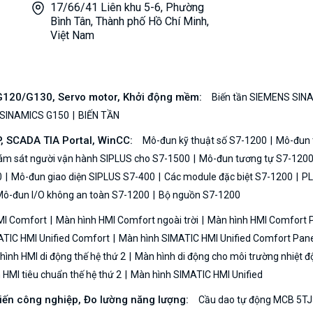
17/66/41 Liên khu 5-6, Phường
Bình Tân, Thành phố Hồ Chí Minh,
Việt Nam
/G120/G130, Servo motor, Khởi động mềm:
Biến tần SIEMENS SIN
 SINAMICS G150
BIẾN TẦN
P, SCADA TIA Portal, WinCC:
Mô-đun kỹ thuật số S7-1200
Mô-đun t
iám sát người vận hành SIPLUS cho S7-1500
Mô-đun tương tự S7-120
0
Mô-đun giao diện SIPLUS S7-400
Các module đặc biệt S7-1200
PL
ô-đun I/O không an toàn S7-1200
Bộ nguồn S7-1200
MI Comfort
Màn hình HMI Comfort ngoài trời
Màn hình HMI Comfort
TIC HMI Unified Comfort
Màn hình SIMATIC HMI Unified Comfort Pane
ình HMI di động thế hệ thứ 2
Màn hình di động cho môi trường nhiệt đ
HMI tiêu chuẩn thế hệ thứ 2
Màn hình SIMATIC HMI Unified
biến công nghiệp, Đo lường năng lượng:
Cầu dao tự động MCB 5TJ