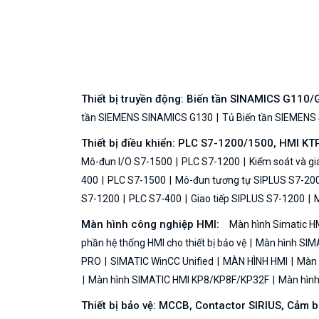
Thiết bị truyền động: Biến tần SINAMICS G110
tần SIEMENS SINAMICS G130
Tủ Biến tần SIEMENS
Thiết bị điều khiển: PLC S7-1200/1500, HMI KT
Mô-đun I/O S7-1500
PLC S7-1200
Kiểm soát và g
400
PLC S7-1500
Mô-đun tương tự SIPLUS S7-20
S7-1200
PLC S7-400
Giao tiếp SIPLUS S7-1200
M
Màn hình công nghiệp HMI:
Màn hình Simatic H
phần hệ thống HMI cho thiết bị bảo vệ
Màn hình SIMA
PRO
SIMATIC WinCC Unified
MÀN HÌNH HMI
Màn h
Màn hình SIMATIC HMI KP8/KP8F/KP32F
Màn hình 
Thiết bị bảo vệ: MCCB, Contactor SIRIUS, Cảm 