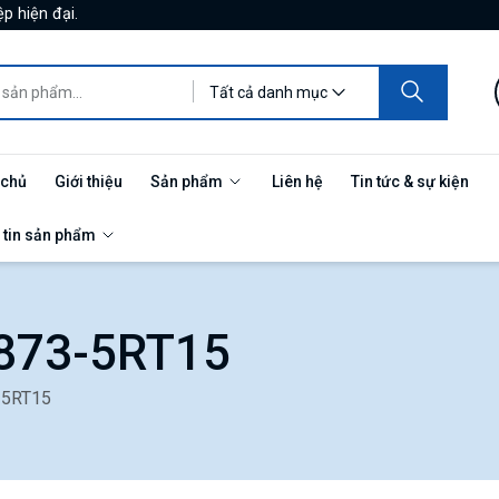
p hiện đại.
Tất cả danh mục
 chủ
Giới thiệu
Sản phẩm
Liên hệ
Tin tức & sự kiện
 tin sản phẩm
873-5RT15
-5RT15