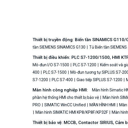
Thiết bị truyền động: Biến tần SINAMICS G110
tần SIEMENS SINAMICS G130
Tủ Biến tần SIEMENS
Thiết bị điều khiển: PLC S7-1200/1500, HMI KT
Mô-đun I/O S7-1500
PLC S7-1200
Kiểm soát và g
400
PLC S7-1500
Mô-đun tương tự SIPLUS S7-20
S7-1200
PLC S7-400
Giao tiếp SIPLUS S7-1200
M
Màn hình công nghiệp HMI:
Màn hình Simatic H
phần hệ thống HMI cho thiết bị bảo vệ
Màn hình SIMA
PRO
SIMATIC WinCC Unified
MÀN HÌNH HMI
Màn h
Màn hình SIMATIC HMI KP8/KP8F/KP32F
Màn hình 
Thiết bị bảo vệ: MCCB, Contactor SIRIUS, Cảm 