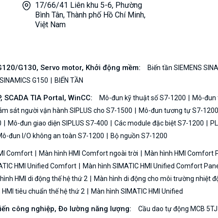
17/66/41 Liên khu 5-6, Phường
Bình Tân, Thành phố Hồ Chí Minh,
Việt Nam
/G120/G130, Servo motor, Khởi động mềm:
Biến tần SIEMENS SIN
 SINAMICS G150
BIẾN TẦN
P, SCADA TIA Portal, WinCC:
Mô-đun kỹ thuật số S7-1200
Mô-đun t
iám sát người vận hành SIPLUS cho S7-1500
Mô-đun tương tự S7-120
0
Mô-đun giao diện SIPLUS S7-400
Các module đặc biệt S7-1200
PL
ô-đun I/O không an toàn S7-1200
Bộ nguồn S7-1200
MI Comfort
Màn hình HMI Comfort ngoài trời
Màn hình HMI Comfort
TIC HMI Unified Comfort
Màn hình SIMATIC HMI Unified Comfort Pane
ình HMI di động thế hệ thứ 2
Màn hình di động cho môi trường nhiệt đ
HMI tiêu chuẩn thế hệ thứ 2
Màn hình SIMATIC HMI Unified
biến công nghiệp, Đo lường năng lượng:
Cầu dao tự động MCB 5TJ