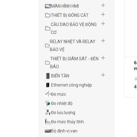
MÀN HÌNH HMI
THIẾT BỊ ĐÓNG CẮT
CẦU DAO BẢO VỆ ĐỘNG
CƠ
RELAY NHIỆT VÀ RELAY
BẢO VỆ
THIẾT BỊ GIÁM SÁT - ĐÈN
6
BÁO
m
BIẾN TẦN
Ethernet công nghiệp
4
Đo mức
Đo nhiệt độ
Đo lưu lượng
Đo mức thủy tĩnh
Bộ định vị van