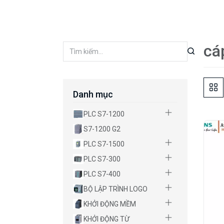
cá
Danh mục
PLC S7-1200
S7-1200 G2
PLC S7-1500
PLC S7-300
PLC S7-400
BỘ LẬP TRÌNH LOGO
KHỞI ĐỘNG MỀM
KHỞI ĐỘNG TỪ