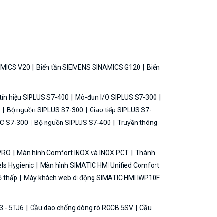
AMICS V20
Biến tần SIEMENS SINAMICS G120
Biến
ín hiệu SIPLUS S7-400
Mô-đun I/O SIPLUS S7-300
0
Bộ nguồn SIPLUS S7-300
Giao tiếp SIPLUS S7-
C S7-300
Bộ nguồn SIPLUS S7-400
Truyền thông
 PRO
Màn hình Comfort INOX và INOX PCT
Thành
ls Hygienic
Màn hình SIMATIC HMI Unified Comfort
ộ thấp
Máy khách web di động SIMATIC HMI IWP10F
3 - 5TJ6
Cầu dao chống dòng rò RCCB 5SV
Cầu