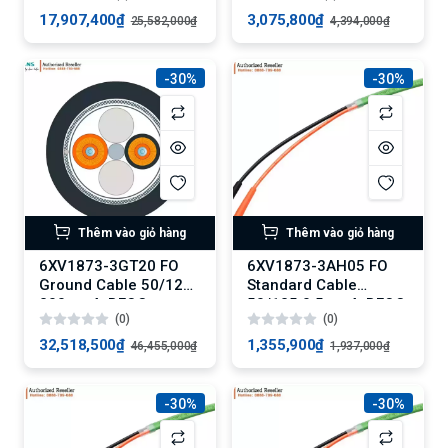
17,907,400₫
3,075,800₫
25,582,000₫
4,394,000₫
-30%
-30%
Thêm vào giỏ hàng
Thêm vào giỏ hàng
6XV1873-3GT20 FO
6XV1873-3AH05 FO
Ground Cable 50/125
Standard Cable
200 m, 4xBFOC
50/125 0.5 m, 4xBFOC
(0)
(0)
32,518,500₫
1,355,900₫
46,455,000₫
1,937,000₫
-30%
-30%