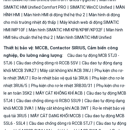
SIMATIC HMI Unified Comfort PRO
SIMATIC WinCC Unified
MÀN
HÌNH HMI
Màn hình HMI di động thế hệ thứ 2
Màn hình di động
cho môi trường nhiệt độ thấp
Máy khách web di động SIMATIC
HMI IWP10F
Màn hình SIMATIC HMI KP8/KP8F/KP32F
Màn hình
HMI tiêu chuẩn thế hệ thứ 2
Màn hình SIMATIC HMI Unified
Thiết bị bảo vệ: MCCB, Contactor SIRIUS, Cảm biến công
nghiệp, Đo lường năng lượng:
Cầu dao tự động MCB 5TJ3 -
5TJ6
Cầu dao chống dòng rò RCCB 5SV
Cầu dao tự động dạng
khối MCCB 3VA27
Máy cắt không khí ACB 3WJ
Phụ kiện cho rơ-
le nhiệt 3MU7
Rơ-le nhiệt bảo vệ quá tải 3RU6
Phụ kiện cho rơ-le
nhiệt 3RU6/5
Phụ kiện cho rơ-le nhiệt 3RB30/31
Phụ kiện cho rơ-
le an toàn 3SK2
MÁY CẮT KHÔNG KHÍ ACB
Cầu dao tự động MCB
5TJ4
Cầu dao chống dòng rò RCBO 5SU9
Cầu dao tự động dạng
khối MCCB 3VA1
Máy cắt không khí ACB 3WT
Rơ-le nhiệt bảo vệ
quá tải 3RU5
MÁY CẮT DẠNG KHỐI MCCB
Cầu dao tự động MCB
5SL6 - 5SL4
Cầu dao chống dòng rò RCCB 5TJ7
Cầu dao tự động