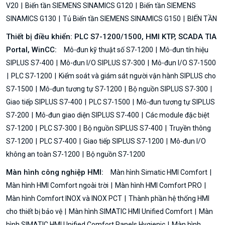
V20
Biến tần SIEMENS SINAMICS G120
Biến tần SIEMENS
SINAMICS G130
Tủ Biến tần SIEMENS SINAMICS G150
BIẾN TẦN
Thiết bị điều khiển: PLC S7-1200/1500, HMI KTP, SCADA TIA
Portal, WinCC:
Mô-đun kỹ thuật số S7-1200
Mô-đun tín hiệu
SIPLUS S7-400
Mô-đun I/O SIPLUS S7-300
Mô-đun I/O S7-1500
PLC S7-1200
Kiểm soát và giám sát người vận hành SIPLUS cho
S7-1500
Mô-đun tương tự S7-1200
Bộ nguồn SIPLUS S7-300
Giao tiếp SIPLUS S7-400
PLC S7-1500
Mô-đun tương tự SIPLUS
S7-200
Mô-đun giao diện SIPLUS S7-400
Các module đặc biệt
S7-1200
PLC S7-300
Bộ nguồn SIPLUS S7-400
Truyền thông
S7-1200
PLC S7-400
Giao tiếp SIPLUS S7-1200
Mô-đun I/O
không an toàn S7-1200
Bộ nguồn S7-1200
Màn hình công nghiệp HMI:
Màn hình Simatic HMI Comfort
Màn hình HMI Comfort ngoài trời
Màn hình HMI Comfort PRO
Màn hình Comfort INOX và INOX PCT
Thành phần hệ thống HMI
cho thiết bị bảo vệ
Màn hình SIMATIC HMI Unified Comfort
Màn
hình SIMATIC HMI Unified Comfort Panels Hygienic
Màn hình