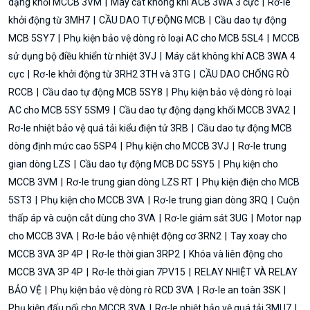
dạng khối MCCB 3VM
Máy cắt không khí ACB 3WA 3 cực
Rơ-le
khởi động từ 3MH7
CẦU DAO TỰ ĐỘNG MCB
Cầu dao tự động
MCB 5SY7
Phụ kiện bảo vệ dòng rò loại AC cho MCB 5SL4
MCCB
sử dụng bộ điều khiển từ nhiệt 3VJ
Máy cắt không khí ACB 3WA 4
cực
Rơ-le khởi động từ 3RH2 3TH và 3TG
CẦU DAO CHỐNG RÒ
RCCB
Cầu dao tự động MCB 5SY8
Phụ kiện bảo vệ dòng rò loại
AC cho MCB 5SY 5SM9
Cầu dao tự động dạng khối MCCB 3VA2
Rơ-le nhiệt bảo vệ quá tải kiểu điện tử 3RB
Cầu dao tự động MCB
dòng định mức cao 5SP4
Phụ kiện cho MCCB 3VJ
Rơ-le trung
gian dòng LZS
Cầu dao tự động MCB DC 5SY5
Phụ kiện cho
MCCB 3VM
Rơ-le trung gian dòng LZS RT
Phụ kiện điện cho MCB
5ST3
Phụ kiện cho MCCB 3VA
Rơ-le trung gian dòng 3RQ
Cuộn
thấp áp và cuộn cắt dùng cho 3VA
Rơ-le giám sát 3UG
Motor nạp
cho MCCB 3VA
Rơ-le bảo vệ nhiệt động cơ 3RN2
Tay xoay cho
MCCB 3VA 3P 4P
Rơ-le thời gian 3RP2
Khóa và liên động cho
MCCB 3VA 3P 4P
Rơ-le thời gian 7PV15
RELAY NHIỆT VÀ RELAY
BẢO VỆ
Phụ kiện bảo vệ dòng rò RCD 3VA
Rơ-le an toàn 3SK
Phụ kiện đấu nối cho MCCB 3VA
Rơ-le nhiệt bảo vệ quá tải 3MU7