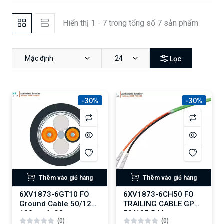
Hiển thị 1 - 7 trong tổng số 7 sản phẩm
Mặc định
24
Lọc
-30%
-30%
Thêm vào giỏ hàng
Thêm vào giỏ hàng
6XV1873-6GT10 FO
6XV1873-6CH50 FO
Ground Cable 50/125
TRAILING CABLE GP
100 m, 4xSC
50/125 5 M
(0)
(0)