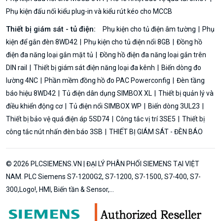
Phụ kiện đấu nối kiểu plug-in và kiểu rút kéo cho MCCB
Thiết bị giám sát - tủ điện:
Phụ kiện cho tủ điện âm tường
Phụ
kiện để gắn đèn 8WD42
Phụ kiện cho tủ điện nổi 8GB
Đồng hồ
điện đa năng loại gắn mặt tủ
Đồng hồ điện đa năng loại gắn trên
DIN rail
Thiết bị giám sát điện năng loại đa kênh
Biến dòng đo
lường 4NC
Phần mềm đồng hồ đo PAC Powerconfig
Đèn tầng
báo hiệu 8WD42
Tủ điện dân dụng SIMBOX XL
Thiết bị quản lý và
điều khiển động cơ
Tủ điện nổi SIMBOX WP
Biến dòng 3UL23
Thiết bị bảo vệ quá điện áp 5SD74
Công tắc vị trí 3SE5
Thiết bị
công tắc nút nhấn đèn báo 3SB
THIẾT BỊ GIÁM SÁT - ĐÈN BÁO
© 2026 PLCSIEMENS.VN | ĐẠI LÝ PHÂN PHỐI SIEMENS TẠI VIỆT
NAM. PLC Siemens S7-1200G2, S7-1200, S7-1500, S7-400, S7-
300,Logo!, HMI, Biến tần & Sensor,...