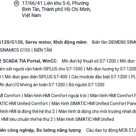
17/66/41 Liên khu 5-6, Phường
Bình Tân, Thành phố Hồ Chí Minh,
Việt Nam
/G120/G130, Servo motor, Khởi động mềm:
Biến tần SIEMENS SIN
 SINAMICS G150
BIẾN TẦN
P, SCADA TIA Portal, WinCC:
Mô-đun kỹ thuật số S7-1200
Mô-đun t
iám sát người vận hành SIPLUS cho S7-1500
Mô-đun tương tự S7-120
0
Mô-đun giao diện SIPLUS S7-400
Các module đặc biệt S7-1200
PL
ô-đun I/O không an toàn S7-1200
Bộ nguồn S7-1200
MI Comfort
Màn hình HMI Comfort ngoài trời
Màn hình HMI Comfort
TIC HMI Unified Comfort
Màn hình SIMATIC HMI Unified Comfort Pane
ình HMI di động thế hệ thứ 2
Màn hình di động cho môi trường nhiệt đ
HMI tiêu chuẩn thế hệ thứ 2
Màn hình SIMATIC HMI Unified
biến công nghiệp, Đo lường năng lượng:
Cầu dao tự động MCB 5TJ