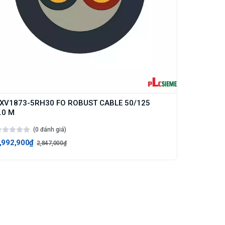
XV1873-5RH30 FO ROBUST CABLE 50/125
.0 M
(0 đánh giá)
,992,900₫
2,847,000₫