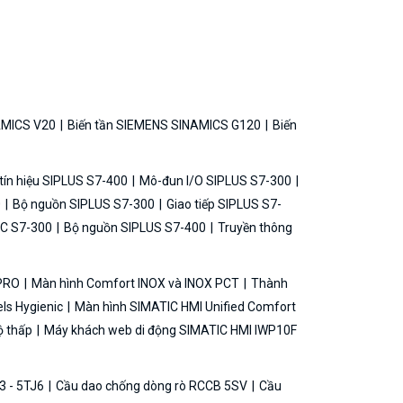
AMICS V20
Biến tần SIEMENS SINAMICS G120
Biến
ín hiệu SIPLUS S7-400
Mô-đun I/O SIPLUS S7-300
0
Bộ nguồn SIPLUS S7-300
Giao tiếp SIPLUS S7-
C S7-300
Bộ nguồn SIPLUS S7-400
Truyền thông
 PRO
Màn hình Comfort INOX và INOX PCT
Thành
ls Hygienic
Màn hình SIMATIC HMI Unified Comfort
ộ thấp
Máy khách web di động SIMATIC HMI IWP10F
3 - 5TJ6
Cầu dao chống dòng rò RCCB 5SV
Cầu