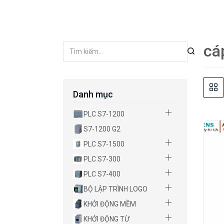
cá
Danh mục
PLC S7-1200
S7-1200 G2
PLC S7-1500
PLC S7-300
PLC S7-400
BỘ LẬP TRÌNH LOGO
KHỞI ĐỘNG MỀM
KHỞI ĐỘNG TỪ