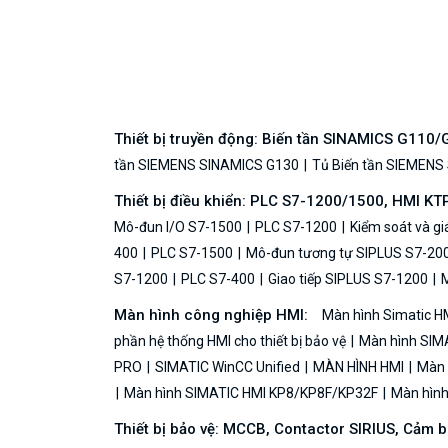
Thiết bị truyền động: Biến tần SINAMICS G110
tần SIEMENS SINAMICS G130
Tủ Biến tần SIEMENS
Thiết bị điều khiển: PLC S7-1200/1500, HMI KT
Mô-đun I/O S7-1500
PLC S7-1200
Kiểm soát và g
400
PLC S7-1500
Mô-đun tương tự SIPLUS S7-20
S7-1200
PLC S7-400
Giao tiếp SIPLUS S7-1200
M
Màn hình công nghiệp HMI:
Màn hình Simatic H
phần hệ thống HMI cho thiết bị bảo vệ
Màn hình SIMA
PRO
SIMATIC WinCC Unified
MÀN HÌNH HMI
Màn h
Màn hình SIMATIC HMI KP8/KP8F/KP32F
Màn hình 
Thiết bị bảo vệ: MCCB, Contactor SIRIUS, Cảm 