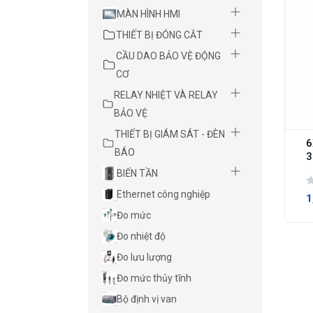
MÀN HÌNH HMI
THIẾT BỊ ĐÓNG CẮT
CẦU DAO BẢO VỆ ĐỘNG
CƠ
RELAY NHIỆT VÀ RELAY
BẢO VỆ
THIẾT BỊ GIÁM SÁT - ĐÈN
6
BÁO
3
BIẾN TẦN
Ethernet công nghiệp
1
Đo mức
Đo nhiệt độ
Đo lưu lượng
Đo mức thủy tĩnh
Bộ định vị van