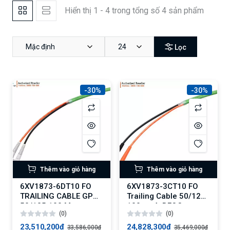
Hiển thị 1 - 4 trong tổng số 4 sản phẩm
Mặc định
24
Lọc
-30%
-30%
Thêm vào giỏ hàng
Thêm vào giỏ hàng
6XV1873-6DT10 FO
6XV1873-3CT10 FO
TRAILING CABLE GP
Trailing Cable 50/125
50/125 100 M
100 m, 4xBFOC
(0)
(0)
23,510,200₫
24,828,300₫
33,586,000₫
35,469,000₫