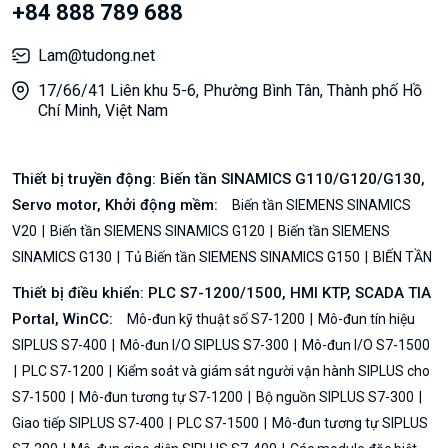
+84 888 789 688
Lam@tudong.net
17/66/41 Liên khu 5-6, Phường Bình Tân, Thành phố Hồ
Chí Minh, Việt Nam
Thiết bị truyền động: Biến tần SINAMICS G110/G120/G130,
Servo motor, Khởi động mềm:
Biến tần SIEMENS SINAMICS
V20
Biến tần SIEMENS SINAMICS G120
Biến tần SIEMENS
SINAMICS G130
Tủ Biến tần SIEMENS SINAMICS G150
BIẾN TẦN
Thiết bị điều khiển: PLC S7-1200/1500, HMI KTP, SCADA TIA
Portal, WinCC:
Mô-đun kỹ thuật số S7-1200
Mô-đun tín hiệu
SIPLUS S7-400
Mô-đun I/O SIPLUS S7-300
Mô-đun I/O S7-1500
PLC S7-1200
Kiểm soát và giám sát người vận hành SIPLUS cho
S7-1500
Mô-đun tương tự S7-1200
Bộ nguồn SIPLUS S7-300
Giao tiếp SIPLUS S7-400
PLC S7-1500
Mô-đun tương tự SIPLUS