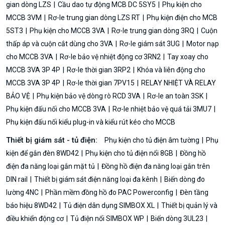
gian dòng LZS
Cầu dao tự động MCB DC 5SY5
Phụ kiện cho
MCCB 3VM
Rơ-le trung gian dòng LZS RT
Phụ kiện điện cho MCB
5ST3
Phụ kiện cho MCCB 3VA
Rơ-le trung gian dòng 3RQ
Cuộn
thấp áp và cuộn cắt dùng cho 3VA
Rơ-le giám sát 3UG
Motor nạp
cho MCCB 3VA
Rơ-le bảo vệ nhiệt động cơ 3RN2
Tay xoay cho
MCCB 3VA 3P 4P
Rơ-le thời gian 3RP2
Khóa và liên động cho
MCCB 3VA 3P 4P
Rơ-le thời gian 7PV15
RELAY NHIỆT VÀ RELAY
BẢO VỆ
Phụ kiện bảo vệ dòng rò RCD 3VA
Rơ-le an toàn 3SK
Phụ kiện đấu nối cho MCCB 3VA
Rơ-le nhiệt bảo vệ quá tải 3MU7
Phụ kiện đấu nối kiểu plug-in và kiểu rút kéo cho MCCB
Thiết bị giám sát - tủ điện:
Phụ kiện cho tủ điện âm tường
Phụ
kiện để gắn đèn 8WD42
Phụ kiện cho tủ điện nổi 8GB
Đồng hồ
điện đa năng loại gắn mặt tủ
Đồng hồ điện đa năng loại gắn trên
DIN rail
Thiết bị giám sát điện năng loại đa kênh
Biến dòng đo
lường 4NC
Phần mềm đồng hồ đo PAC Powerconfig
Đèn tầng
báo hiệu 8WD42
Tủ điện dân dụng SIMBOX XL
Thiết bị quản lý và
điều khiển động cơ
Tủ điện nổi SIMBOX WP
Biến dòng 3UL23