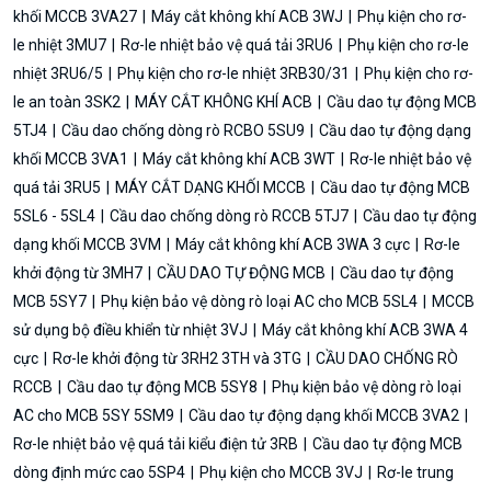
khối MCCB 3VA27
Máy cắt không khí ACB 3WJ
Phụ kiện cho rơ-
le nhiệt 3MU7
Rơ-le nhiệt bảo vệ quá tải 3RU6
Phụ kiện cho rơ-le
nhiệt 3RU6/5
Phụ kiện cho rơ-le nhiệt 3RB30/31
Phụ kiện cho rơ-
le an toàn 3SK2
MÁY CẮT KHÔNG KHÍ ACB
Cầu dao tự động MCB
5TJ4
Cầu dao chống dòng rò RCBO 5SU9
Cầu dao tự động dạng
khối MCCB 3VA1
Máy cắt không khí ACB 3WT
Rơ-le nhiệt bảo vệ
quá tải 3RU5
MÁY CẮT DẠNG KHỐI MCCB
Cầu dao tự động MCB
5SL6 - 5SL4
Cầu dao chống dòng rò RCCB 5TJ7
Cầu dao tự động
dạng khối MCCB 3VM
Máy cắt không khí ACB 3WA 3 cực
Rơ-le
khởi động từ 3MH7
CẦU DAO TỰ ĐỘNG MCB
Cầu dao tự động
MCB 5SY7
Phụ kiện bảo vệ dòng rò loại AC cho MCB 5SL4
MCCB
sử dụng bộ điều khiển từ nhiệt 3VJ
Máy cắt không khí ACB 3WA 4
cực
Rơ-le khởi động từ 3RH2 3TH và 3TG
CẦU DAO CHỐNG RÒ
RCCB
Cầu dao tự động MCB 5SY8
Phụ kiện bảo vệ dòng rò loại
AC cho MCB 5SY 5SM9
Cầu dao tự động dạng khối MCCB 3VA2
Rơ-le nhiệt bảo vệ quá tải kiểu điện tử 3RB
Cầu dao tự động MCB
dòng định mức cao 5SP4
Phụ kiện cho MCCB 3VJ
Rơ-le trung