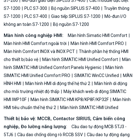
S7-200
Mô-đun giao diện SIPLUS S7-400
Các module đặc biệt
S7-1200
PLC S7-300
Bộ nguồn SIPLUS S7-400
Truyền thông
S7-1200
PLC S7-400
Giao tiếp SIPLUS S7-1200
Mô-đun I/O
không an toàn S7-1200
Bộ nguồn S7-1200
Màn hình công nghiệp HMI:
Màn hình Simatic HMI Comfort
Màn hình HMI Comfort ngoài trời
Màn hình HMI Comfort PRO
Màn hình Comfort INOX và INOX PCT
Thành phần hệ thống HMI
cho thiết bị bảo vệ
Màn hình SIMATIC HMI Unified Comfort
Màn
hình SIMATIC HMI Unified Comfort Panels Hygienic
Màn hình
SIMATIC HMI Unified Comfort PRO
SIMATIC WinCC Unified
MÀN
HÌNH HMI
Màn hình HMI di động thế hệ thứ 2
Màn hình di động
cho môi trường nhiệt độ thấp
Máy khách web di động SIMATIC
HMI IWP10F
Màn hình SIMATIC HMI KP8/KP8F/KP32F
Màn hình
HMI tiêu chuẩn thế hệ thứ 2
Màn hình SIMATIC HMI Unified
Thiết bị bảo vệ: MCCB, Contactor SIRIUS, Cảm biến công
nghiệp, Đo lường năng lượng:
Cầu dao tự động MCB 5TJ3 -
5TJ6
Cầu dao chống dòng rò RCCB 5SV
Cầu dao tự động dạng