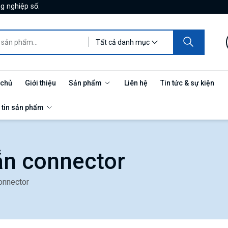
g nghiệp số.
Tất cả danh mục
 chủ
Giới thiệu
Sản phẩm
Liên hệ
Tin tức & sự kiện
 tin sản phẩm
ẵn connector
onnector