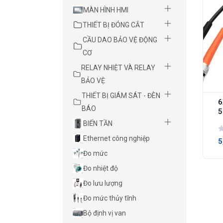
MÀN HÌNH HMI
THIẾT BỊ ĐÓNG CẮT
CẦU DAO BẢO VỆ ĐỘNG
CƠ
RELAY NHIỆT VÀ RELAY
BẢO VỆ
THIẾT BỊ GIÁM SÁT - ĐÈN
6
BÁO
5
BIẾN TẦN
Ethernet công nghiệp
5
Đo mức
Đo nhiệt độ
Đo lưu lượng
Đo mức thủy tĩnh
Bộ định vị van