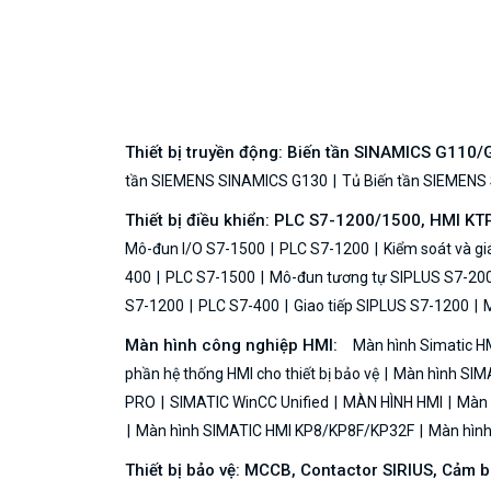
Thiết bị truyền động: Biến tần SINAMICS G110
tần SIEMENS SINAMICS G130
Tủ Biến tần SIEMENS
Thiết bị điều khiển: PLC S7-1200/1500, HMI KT
Mô-đun I/O S7-1500
PLC S7-1200
Kiểm soát và g
400
PLC S7-1500
Mô-đun tương tự SIPLUS S7-20
S7-1200
PLC S7-400
Giao tiếp SIPLUS S7-1200
M
Màn hình công nghiệp HMI:
Màn hình Simatic H
phần hệ thống HMI cho thiết bị bảo vệ
Màn hình SIMA
PRO
SIMATIC WinCC Unified
MÀN HÌNH HMI
Màn h
Màn hình SIMATIC HMI KP8/KP8F/KP32F
Màn hình 
Thiết bị bảo vệ: MCCB, Contactor SIRIUS, Cảm 