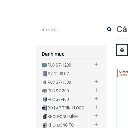
Cá
Danh mục
PLC S7-1200
S7-1200 G2
PLC S7-1500
PLC S7-300
PLC S7-400
BỘ LẬP TRÌNH LOGO
KHỞI ĐỘNG MỀM
KHỞI ĐỘNG TỪ