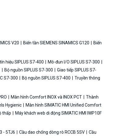
AMICS V20
Biến tần SIEMENS SINAMICS G120
Biến
ín hiệu SIPLUS S7-400
Mô-đun I/O SIPLUS S7-300
0
Bộ nguồn SIPLUS S7-300
Giao tiếp SIPLUS S7-
C S7-300
Bộ nguồn SIPLUS S7-400
Truyền thông
 PRO
Màn hình Comfort INOX và INOX PCT
Thành
ls Hygienic
Màn hình SIMATIC HMI Unified Comfort
ộ thấp
Máy khách web di động SIMATIC HMI IWP10F
3 - 5TJ6
Cầu dao chống dòng rò RCCB 5SV
Cầu