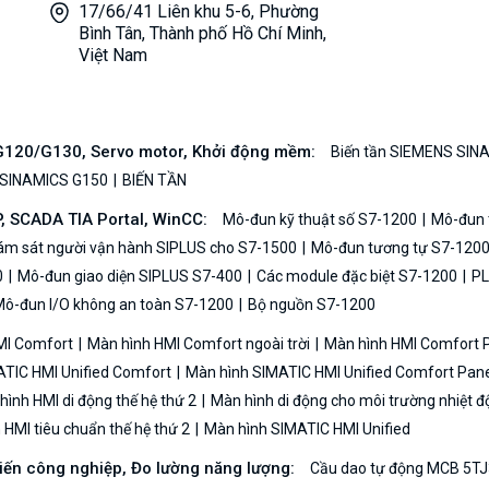
17/66/41 Liên khu 5-6, Phường
Bình Tân, Thành phố Hồ Chí Minh,
Việt Nam
/G120/G130, Servo motor, Khởi động mềm:
Biến tần SIEMENS SIN
 SINAMICS G150
BIẾN TẦN
P, SCADA TIA Portal, WinCC:
Mô-đun kỹ thuật số S7-1200
Mô-đun t
iám sát người vận hành SIPLUS cho S7-1500
Mô-đun tương tự S7-120
0
Mô-đun giao diện SIPLUS S7-400
Các module đặc biệt S7-1200
PL
ô-đun I/O không an toàn S7-1200
Bộ nguồn S7-1200
MI Comfort
Màn hình HMI Comfort ngoài trời
Màn hình HMI Comfort
TIC HMI Unified Comfort
Màn hình SIMATIC HMI Unified Comfort Pane
ình HMI di động thế hệ thứ 2
Màn hình di động cho môi trường nhiệt đ
HMI tiêu chuẩn thế hệ thứ 2
Màn hình SIMATIC HMI Unified
biến công nghiệp, Đo lường năng lượng:
Cầu dao tự động MCB 5TJ