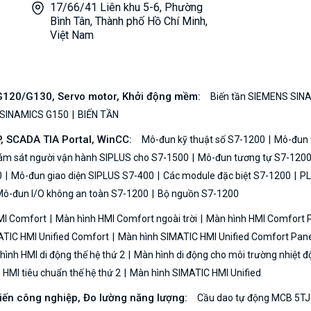
17/66/41 Liên khu 5-6, Phường
Bình Tân, Thành phố Hồ Chí Minh,
Việt Nam
/G120/G130, Servo motor, Khởi động mềm:
Biến tần SIEMENS SIN
 SINAMICS G150
BIẾN TẦN
P, SCADA TIA Portal, WinCC:
Mô-đun kỹ thuật số S7-1200
Mô-đun t
iám sát người vận hành SIPLUS cho S7-1500
Mô-đun tương tự S7-120
0
Mô-đun giao diện SIPLUS S7-400
Các module đặc biệt S7-1200
PL
ô-đun I/O không an toàn S7-1200
Bộ nguồn S7-1200
MI Comfort
Màn hình HMI Comfort ngoài trời
Màn hình HMI Comfort
TIC HMI Unified Comfort
Màn hình SIMATIC HMI Unified Comfort Pane
ình HMI di động thế hệ thứ 2
Màn hình di động cho môi trường nhiệt đ
HMI tiêu chuẩn thế hệ thứ 2
Màn hình SIMATIC HMI Unified
biến công nghiệp, Đo lường năng lượng:
Cầu dao tự động MCB 5TJ