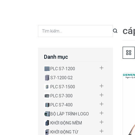
cá
Danh mục
PLC S7-1200
S7-1200 G2
PLC S7-1500
PLC S7-300
PLC S7-400
BỘ LẬP TRÌNH LOGO
KHỞI ĐỘNG MỀM
KHỞI ĐỘNG TỪ