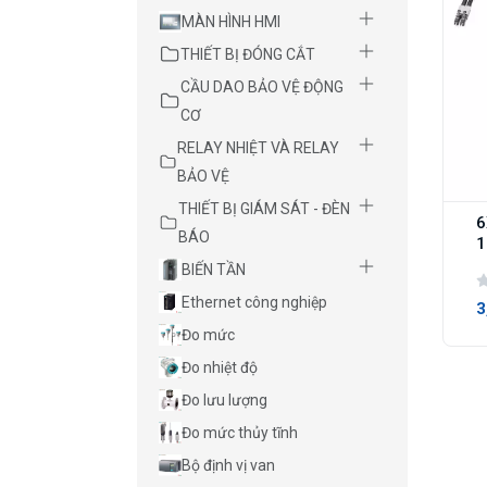
MÀN HÌNH HMI
THIẾT BỊ ĐÓNG CẮT
CẦU DAO BẢO VỆ ĐỘNG
CƠ
RELAY NHIỆT VÀ RELAY
BẢO VỆ
THIẾT BỊ GIÁM SÁT - ĐÈN
6
BÁO
1
BIẾN TẦN
Ethernet công nghiệp
3
Đo mức
Đo nhiệt độ
Đo lưu lượng
Đo mức thủy tĩnh
Bộ định vị van