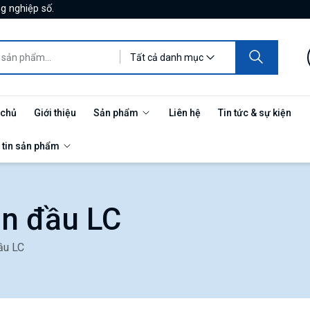
g nghiệp số.
Tất cả danh mục
 chủ
Giới thiệu
Sản phẩm
Liên hệ
Tin tức & sự kiện
 tin sản phẩm
ẵn đầu LC
ầu LC