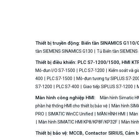
Thiết bị truyền động: Biến tần SINAMICS G110
tần SIEMENS SINAMICS G130
Tủ Biến tần SIEMENS
Thiết bị điều khiển: PLC S7-1200/1500, HMI KT
Mô-đun I/O S7-1500
PLC S7-1200
Kiểm soát và g
400
PLC S7-1500
Mô-đun tương tự SIPLUS S7-20
S7-1200
PLC S7-400
Giao tiếp SIPLUS S7-1200
M
Màn hình công nghiệp HMI:
Màn hình Simatic H
phần hệ thống HMI cho thiết bị bảo vệ
Màn hình SIMA
PRO
SIMATIC WinCC Unified
MÀN HÌNH HMI
Màn h
Màn hình SIMATIC HMI KP8/KP8F/KP32F
Màn hình 
Thiết bị bảo vệ: MCCB, Contactor SIRIUS, Cảm 