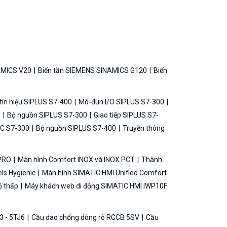
AMICS V20
Biến tần SIEMENS SINAMICS G120
Biến
ín hiệu SIPLUS S7-400
Mô-đun I/O SIPLUS S7-300
0
Bộ nguồn SIPLUS S7-300
Giao tiếp SIPLUS S7-
C S7-300
Bộ nguồn SIPLUS S7-400
Truyền thông
 PRO
Màn hình Comfort INOX và INOX PCT
Thành
ls Hygienic
Màn hình SIMATIC HMI Unified Comfort
ộ thấp
Máy khách web di động SIMATIC HMI IWP10F
3 - 5TJ6
Cầu dao chống dòng rò RCCB 5SV
Cầu