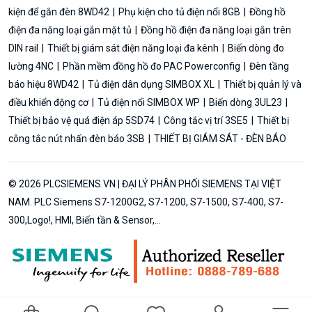
kiện để gắn đèn 8WD42
Phụ kiện cho tủ điện nổi 8GB
Đồng hồ
điện đa năng loại gắn mặt tủ
Đồng hồ điện đa năng loại gắn trên
DIN rail
Thiết bị giám sát điện năng loại đa kênh
Biến dòng đo
lường 4NC
Phần mềm đồng hồ đo PAC Powerconfig
Đèn tầng
báo hiệu 8WD42
Tủ điện dân dụng SIMBOX XL
Thiết bị quản lý và
điều khiển động cơ
Tủ điện nổi SIMBOX WP
Biến dòng 3UL23
Thiết bị bảo vệ quá điện áp 5SD74
Công tắc vị trí 3SE5
Thiết bị
công tắc nút nhấn đèn báo 3SB
THIẾT BỊ GIÁM SÁT - ĐÈN BÁO
© 2026 PLCSIEMENS.VN | ĐẠI LÝ PHÂN PHỐI SIEMENS TẠI VIỆT
NAM. PLC Siemens S7-1200G2, S7-1200, S7-1500, S7-400, S7-
300,Logo!, HMI, Biến tần & Sensor,...