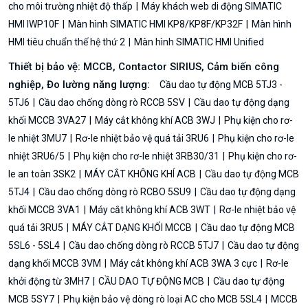
cho môi trường nhiệt độ thấp
Máy khách web di động SIMATIC
HMI IWP10F
Màn hình SIMATIC HMI KP8/KP8F/KP32F
Màn hình
HMI tiêu chuẩn thế hệ thứ 2
Màn hình SIMATIC HMI Unified
Thiết bị bảo vệ: MCCB, Contactor SIRIUS, Cảm biến công
nghiệp, Đo lường năng lượng:
Cầu dao tự động MCB 5TJ3 -
5TJ6
Cầu dao chống dòng rò RCCB 5SV
Cầu dao tự động dạng
khối MCCB 3VA27
Máy cắt không khí ACB 3WJ
Phụ kiện cho rơ-
le nhiệt 3MU7
Rơ-le nhiệt bảo vệ quá tải 3RU6
Phụ kiện cho rơ-le
nhiệt 3RU6/5
Phụ kiện cho rơ-le nhiệt 3RB30/31
Phụ kiện cho rơ-
le an toàn 3SK2
MÁY CẮT KHÔNG KHÍ ACB
Cầu dao tự động MCB
5TJ4
Cầu dao chống dòng rò RCBO 5SU9
Cầu dao tự động dạng
khối MCCB 3VA1
Máy cắt không khí ACB 3WT
Rơ-le nhiệt bảo vệ
quá tải 3RU5
MÁY CẮT DẠNG KHỐI MCCB
Cầu dao tự động MCB
5SL6 - 5SL4
Cầu dao chống dòng rò RCCB 5TJ7
Cầu dao tự động
dạng khối MCCB 3VM
Máy cắt không khí ACB 3WA 3 cực
Rơ-le
khởi động từ 3MH7
CẦU DAO TỰ ĐỘNG MCB
Cầu dao tự động
MCB 5SY7
Phụ kiện bảo vệ dòng rò loại AC cho MCB 5SL4
MCCB