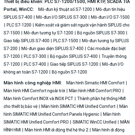
Thiết bị điều khiển: PLC S7-1200/1500, HMI KTP, SCADA TIA
Portal, WinCC:
Mô-đun kỹ thuật số S7-1200
Mô-đun tín hiệu
SIPLUS S7-400
Mô-đun I/O SIPLUS S7-300
Mô-đun I/O S7-1500
PLC S7-1200
Kiểm soát và giám sát người vận hành SIPLUS cho
S7-1500
Mô-đun tương tự S7-1200
Bộ nguồn SIPLUS S7-300
Giao tiếp SIPLUS S7-400
PLC S7-1500
Mô-đun tương tự SIPLUS
S7-200
Mô-đun giao diện SIPLUS S7-400
Các module đặc biệt
S7-1200
PLC S7-300
Bộ nguồn SIPLUS S7-400
Truyền thông
S7-1200
PLC S7-400
Giao tiếp SIPLUS S7-1200
Mô-đun I/O
không an toàn S7-1200
Bộ nguồn S7-1200
Màn hình công nghiệp HMI:
Màn hình Simatic HMI Comfort
Màn hình HMI Comfort ngoài trời
Màn hình HMI Comfort PRO
Màn hình Comfort INOX và INOX PCT
Thành phần hệ thống HMI
cho thiết bị bảo vệ
Màn hình SIMATIC HMI Unified Comfort
Màn
hình SIMATIC HMI Unified Comfort Panels Hygienic
Màn hình
SIMATIC HMI Unified Comfort PRO
SIMATIC WinCC Unified
MÀN
HÌNH HMI
Màn hình HMI di động thế hệ thứ 2
Màn hình di động