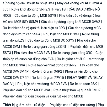
sử dụng bộ điều khiển từ nhiệt 3VJ
Máy cắt không khí ACB 3WA 4
cực
Rơ-le khởi động từ 3RH2 3TH và 3TG
CẦU DAO CHỐNG RÒ
RCCB
Cầu dao tự động MCB 5SY8
Phụ kiện bảo vệ dòng rò loại
AC cho MCB 5SY 5SM9
Cầu dao tự động dạng khối MCCB 3VA2
Rơ-le nhiệt bảo vệ quá tải kiểu điện tử 3RB
Cầu dao tự động MCB
dòng định mức cao 5SP4
Phụ kiện cho MCCB 3VJ
Rơ-le trung
gian dòng LZS
Cầu dao tự động MCB DC 5SY5
Phụ kiện cho
MCCB 3VM
Rơ-le trung gian dòng LZS RT
Phụ kiện điện cho MCB
5ST3
Phụ kiện cho MCCB 3VA
Rơ-le trung gian dòng 3RQ
Cuộn
thấp áp và cuộn cắt dùng cho 3VA
Rơ-le giám sát 3UG
Motor nạp
cho MCCB 3VA
Rơ-le bảo vệ nhiệt động cơ 3RN2
Tay xoay cho
MCCB 3VA 3P 4P
Rơ-le thời gian 3RP2
Khóa và liên động cho
MCCB 3VA 3P 4P
Rơ-le thời gian 7PV15
RELAY NHIỆT VÀ RELAY
BẢO VỆ
Phụ kiện bảo vệ dòng rò RCD 3VA
Rơ-le an toàn 3SK
Phụ kiện đấu nối cho MCCB 3VA
Rơ-le nhiệt bảo vệ quá tải 3MU7
Phụ kiện đấu nối kiểu plug-in và kiểu rút kéo cho MCCB
Thiết bị giám sát - tủ điện:
Phụ kiện cho tủ điện âm tường
Phụ