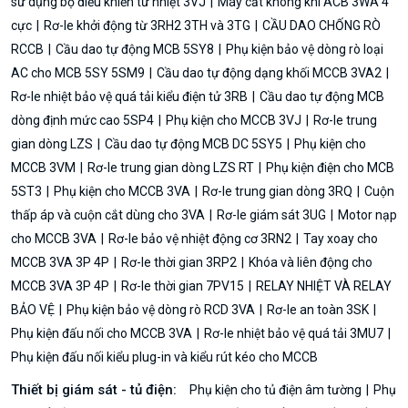
sử dụng bộ điều khiển từ nhiệt 3VJ
Máy cắt không khí ACB 3WA 4
cực
Rơ-le khởi động từ 3RH2 3TH và 3TG
CẦU DAO CHỐNG RÒ
RCCB
Cầu dao tự động MCB 5SY8
Phụ kiện bảo vệ dòng rò loại
AC cho MCB 5SY 5SM9
Cầu dao tự động dạng khối MCCB 3VA2
Rơ-le nhiệt bảo vệ quá tải kiểu điện tử 3RB
Cầu dao tự động MCB
dòng định mức cao 5SP4
Phụ kiện cho MCCB 3VJ
Rơ-le trung
gian dòng LZS
Cầu dao tự động MCB DC 5SY5
Phụ kiện cho
MCCB 3VM
Rơ-le trung gian dòng LZS RT
Phụ kiện điện cho MCB
5ST3
Phụ kiện cho MCCB 3VA
Rơ-le trung gian dòng 3RQ
Cuộn
thấp áp và cuộn cắt dùng cho 3VA
Rơ-le giám sát 3UG
Motor nạp
cho MCCB 3VA
Rơ-le bảo vệ nhiệt động cơ 3RN2
Tay xoay cho
MCCB 3VA 3P 4P
Rơ-le thời gian 3RP2
Khóa và liên động cho
MCCB 3VA 3P 4P
Rơ-le thời gian 7PV15
RELAY NHIỆT VÀ RELAY
BẢO VỆ
Phụ kiện bảo vệ dòng rò RCD 3VA
Rơ-le an toàn 3SK
Phụ kiện đấu nối cho MCCB 3VA
Rơ-le nhiệt bảo vệ quá tải 3MU7
Phụ kiện đấu nối kiểu plug-in và kiểu rút kéo cho MCCB
Thiết bị giám sát - tủ điện:
Phụ kiện cho tủ điện âm tường
Phụ