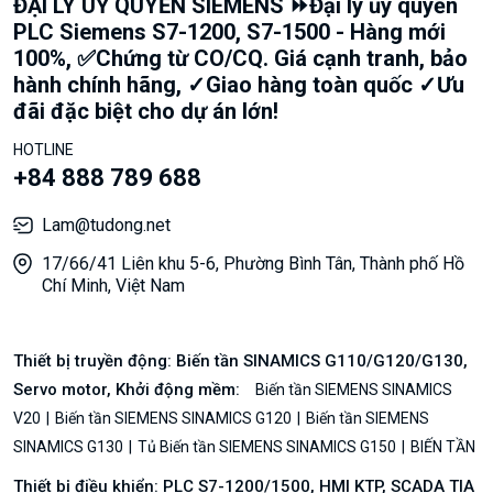
ĐẠI LÝ UỶ QUYỀN SIEMENS ⏩Đại lý ủy quyền
PLC Siemens S7-1200, S7-1500 - Hàng mới
100%, ✅Chứng từ CO/CQ. Giá cạnh tranh, bảo
hành chính hãng, ✓Giao hàng toàn quốc ✓Ưu
đãi đặc biệt cho dự án lớn!
HOTLINE
+84 888 789 688
Lam@tudong.net
17/66/41 Liên khu 5-6, Phường Bình Tân, Thành phố Hồ
Chí Minh, Việt Nam
Thiết bị truyền động: Biến tần SINAMICS G110/G120/G130,
Servo motor, Khởi động mềm:
Biến tần SIEMENS SINAMICS
V20
Biến tần SIEMENS SINAMICS G120
Biến tần SIEMENS
SINAMICS G130
Tủ Biến tần SIEMENS SINAMICS G150
BIẾN TẦN
Thiết bị điều khiển: PLC S7-1200/1500, HMI KTP, SCADA TIA