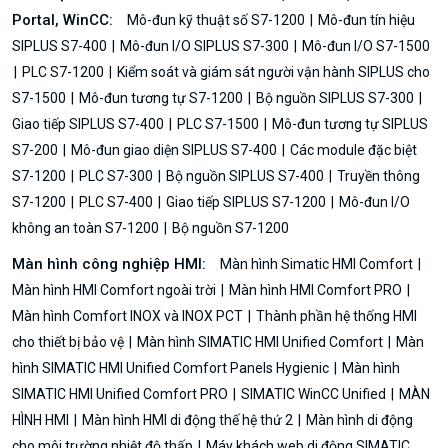
Portal, WinCC:
Mô-đun kỹ thuật số S7-1200
Mô-đun tín hiệu
SIPLUS S7-400
Mô-đun I/O SIPLUS S7-300
Mô-đun I/O S7-1500
PLC S7-1200
Kiểm soát và giám sát người vận hành SIPLUS cho
S7-1500
Mô-đun tương tự S7-1200
Bộ nguồn SIPLUS S7-300
Giao tiếp SIPLUS S7-400
PLC S7-1500
Mô-đun tương tự SIPLUS
S7-200
Mô-đun giao diện SIPLUS S7-400
Các module đặc biệt
S7-1200
PLC S7-300
Bộ nguồn SIPLUS S7-400
Truyền thông
S7-1200
PLC S7-400
Giao tiếp SIPLUS S7-1200
Mô-đun I/O
không an toàn S7-1200
Bộ nguồn S7-1200
Màn hình công nghiệp HMI:
Màn hình Simatic HMI Comfort
Màn hình HMI Comfort ngoài trời
Màn hình HMI Comfort PRO
Màn hình Comfort INOX và INOX PCT
Thành phần hệ thống HMI
cho thiết bị bảo vệ
Màn hình SIMATIC HMI Unified Comfort
Màn
hình SIMATIC HMI Unified Comfort Panels Hygienic
Màn hình
SIMATIC HMI Unified Comfort PRO
SIMATIC WinCC Unified
MÀN
HÌNH HMI
Màn hình HMI di động thế hệ thứ 2
Màn hình di động
cho môi trường nhiệt độ thấp
Máy khách web di động SIMATIC