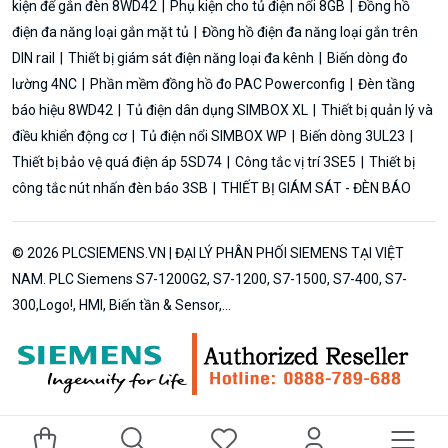
kiện để gắn đèn 8WD42
Phụ kiện cho tủ điện nổi 8GB
Đồng hồ
điện đa năng loại gắn mặt tủ
Đồng hồ điện đa năng loại gắn trên
DIN rail
Thiết bị giám sát điện năng loại đa kênh
Biến dòng đo
lường 4NC
Phần mềm đồng hồ đo PAC Powerconfig
Đèn tầng
báo hiệu 8WD42
Tủ điện dân dụng SIMBOX XL
Thiết bị quản lý và
điều khiển động cơ
Tủ điện nổi SIMBOX WP
Biến dòng 3UL23
Thiết bị bảo vệ quá điện áp 5SD74
Công tắc vị trí 3SE5
Thiết bị
công tắc nút nhấn đèn báo 3SB
THIẾT BỊ GIÁM SÁT - ĐÈN BÁO
© 2026 PLCSIEMENS.VN | ĐẠI LÝ PHÂN PHỐI SIEMENS TẠI VIỆT
NAM. PLC Siemens S7-1200G2, S7-1200, S7-1500, S7-400, S7-
300,Logo!, HMI, Biến tần & Sensor,...