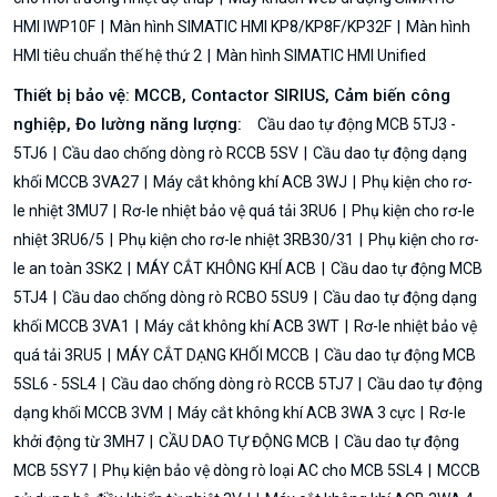
HMI IWP10F
Màn hình SIMATIC HMI KP8/KP8F/KP32F
Màn hình
HMI tiêu chuẩn thế hệ thứ 2
Màn hình SIMATIC HMI Unified
Thiết bị bảo vệ: MCCB, Contactor SIRIUS, Cảm biến công
nghiệp, Đo lường năng lượng:
Cầu dao tự động MCB 5TJ3 -
5TJ6
Cầu dao chống dòng rò RCCB 5SV
Cầu dao tự động dạng
khối MCCB 3VA27
Máy cắt không khí ACB 3WJ
Phụ kiện cho rơ-
le nhiệt 3MU7
Rơ-le nhiệt bảo vệ quá tải 3RU6
Phụ kiện cho rơ-le
nhiệt 3RU6/5
Phụ kiện cho rơ-le nhiệt 3RB30/31
Phụ kiện cho rơ-
le an toàn 3SK2
MÁY CẮT KHÔNG KHÍ ACB
Cầu dao tự động MCB
5TJ4
Cầu dao chống dòng rò RCBO 5SU9
Cầu dao tự động dạng
khối MCCB 3VA1
Máy cắt không khí ACB 3WT
Rơ-le nhiệt bảo vệ
quá tải 3RU5
MÁY CẮT DẠNG KHỐI MCCB
Cầu dao tự động MCB
5SL6 - 5SL4
Cầu dao chống dòng rò RCCB 5TJ7
Cầu dao tự động
dạng khối MCCB 3VM
Máy cắt không khí ACB 3WA 3 cực
Rơ-le
khởi động từ 3MH7
CẦU DAO TỰ ĐỘNG MCB
Cầu dao tự động
MCB 5SY7
Phụ kiện bảo vệ dòng rò loại AC cho MCB 5SL4
MCCB