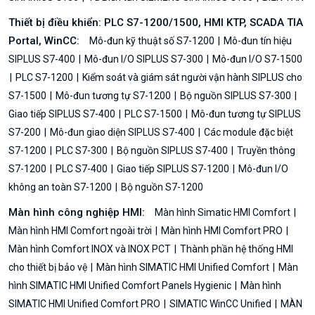
Thiết bị điều khiển: PLC S7-1200/1500, HMI KTP, SCADA TIA
Portal, WinCC:
Mô-đun kỹ thuật số S7-1200
Mô-đun tín hiệu
SIPLUS S7-400
Mô-đun I/O SIPLUS S7-300
Mô-đun I/O S7-1500
PLC S7-1200
Kiểm soát và giám sát người vận hành SIPLUS cho
S7-1500
Mô-đun tương tự S7-1200
Bộ nguồn SIPLUS S7-300
Giao tiếp SIPLUS S7-400
PLC S7-1500
Mô-đun tương tự SIPLUS
S7-200
Mô-đun giao diện SIPLUS S7-400
Các module đặc biệt
S7-1200
PLC S7-300
Bộ nguồn SIPLUS S7-400
Truyền thông
S7-1200
PLC S7-400
Giao tiếp SIPLUS S7-1200
Mô-đun I/O
không an toàn S7-1200
Bộ nguồn S7-1200
Màn hình công nghiệp HMI:
Màn hình Simatic HMI Comfort
Màn hình HMI Comfort ngoài trời
Màn hình HMI Comfort PRO
Màn hình Comfort INOX và INOX PCT
Thành phần hệ thống HMI
cho thiết bị bảo vệ
Màn hình SIMATIC HMI Unified Comfort
Màn
hình SIMATIC HMI Unified Comfort Panels Hygienic
Màn hình
SIMATIC HMI Unified Comfort PRO
SIMATIC WinCC Unified
MÀN