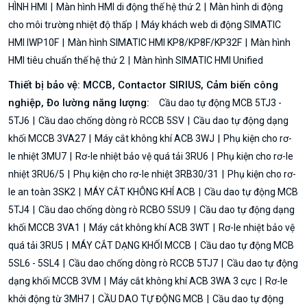
HÌNH HMI
Màn hình HMI di động thế hệ thứ 2
Màn hình di động
cho môi trường nhiệt độ thấp
Máy khách web di động SIMATIC
HMI IWP10F
Màn hình SIMATIC HMI KP8/KP8F/KP32F
Màn hình
HMI tiêu chuẩn thế hệ thứ 2
Màn hình SIMATIC HMI Unified
Thiết bị bảo vệ: MCCB, Contactor SIRIUS, Cảm biến công
nghiệp, Đo lường năng lượng:
Cầu dao tự động MCB 5TJ3 -
5TJ6
Cầu dao chống dòng rò RCCB 5SV
Cầu dao tự động dạng
khối MCCB 3VA27
Máy cắt không khí ACB 3WJ
Phụ kiện cho rơ-
le nhiệt 3MU7
Rơ-le nhiệt bảo vệ quá tải 3RU6
Phụ kiện cho rơ-le
nhiệt 3RU6/5
Phụ kiện cho rơ-le nhiệt 3RB30/31
Phụ kiện cho rơ-
le an toàn 3SK2
MÁY CẮT KHÔNG KHÍ ACB
Cầu dao tự động MCB
5TJ4
Cầu dao chống dòng rò RCBO 5SU9
Cầu dao tự động dạng
khối MCCB 3VA1
Máy cắt không khí ACB 3WT
Rơ-le nhiệt bảo vệ
quá tải 3RU5
MÁY CẮT DẠNG KHỐI MCCB
Cầu dao tự động MCB
5SL6 - 5SL4
Cầu dao chống dòng rò RCCB 5TJ7
Cầu dao tự động
dạng khối MCCB 3VM
Máy cắt không khí ACB 3WA 3 cực
Rơ-le
khởi động từ 3MH7
CẦU DAO TỰ ĐỘNG MCB
Cầu dao tự động