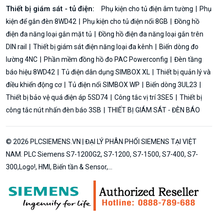
Thiết bị giám sát - tủ điện:
Phụ kiện cho tủ điện âm tường
Phụ
kiện để gắn đèn 8WD42
Phụ kiện cho tủ điện nổi 8GB
Đồng hồ
điện đa năng loại gắn mặt tủ
Đồng hồ điện đa năng loại gắn trên
DIN rail
Thiết bị giám sát điện năng loại đa kênh
Biến dòng đo
lường 4NC
Phần mềm đồng hồ đo PAC Powerconfig
Đèn tầng
báo hiệu 8WD42
Tủ điện dân dụng SIMBOX XL
Thiết bị quản lý và
điều khiển động cơ
Tủ điện nổi SIMBOX WP
Biến dòng 3UL23
Thiết bị bảo vệ quá điện áp 5SD74
Công tắc vị trí 3SE5
Thiết bị
công tắc nút nhấn đèn báo 3SB
THIẾT BỊ GIÁM SÁT - ĐÈN BÁO
© 2026 PLCSIEMENS.VN | ĐẠI LÝ PHÂN PHỐI SIEMENS TẠI VIỆT
NAM. PLC Siemens S7-1200G2, S7-1200, S7-1500, S7-400, S7-
300,Logo!, HMI, Biến tần & Sensor,...