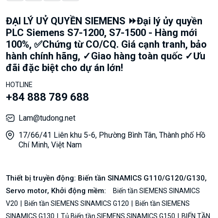
ĐẠI LÝ UỶ QUYỀN SIEMENS ⏩Đại lý ủy quyền
PLC Siemens S7-1200, S7-1500 - Hàng mới
100%, ✅Chứng từ CO/CQ. Giá cạnh tranh, bảo
hành chính hãng, ✓Giao hàng toàn quốc ✓Ưu
đãi đặc biệt cho dự án lớn!
HOTLINE
+84 888 789 688
Lam@tudong.net
17/66/41 Liên khu 5-6, Phường Bình Tân, Thành phố Hồ
Chí Minh, Việt Nam
Thiết bị truyền động: Biến tần SINAMICS G110/G120/G130,
Servo motor, Khởi động mềm:
Biến tần SIEMENS SINAMICS
V20
Biến tần SIEMENS SINAMICS G120
Biến tần SIEMENS
SINAMICS G130
Tủ Biến tần SIEMENS SINAMICS G150
BIẾN TẦN