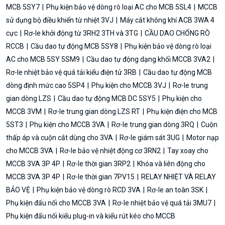
MCB 5SY7
Phụ kiện bảo vệ dòng rò loại AC cho MCB 5SL4
MCCB
sử dụng bộ điều khiển từ nhiệt 3VJ
Máy cắt không khí ACB 3WA 4
cực
Rơ-le khởi động từ 3RH2 3TH và 3TG
CẦU DAO CHỐNG RÒ
RCCB
Cầu dao tự động MCB 5SY8
Phụ kiện bảo vệ dòng rò loại
AC cho MCB 5SY 5SM9
Cầu dao tự động dạng khối MCCB 3VA2
Rơ-le nhiệt bảo vệ quá tải kiểu điện tử 3RB
Cầu dao tự động MCB
dòng định mức cao 5SP4
Phụ kiện cho MCCB 3VJ
Rơ-le trung
gian dòng LZS
Cầu dao tự động MCB DC 5SY5
Phụ kiện cho
MCCB 3VM
Rơ-le trung gian dòng LZS RT
Phụ kiện điện cho MCB
5ST3
Phụ kiện cho MCCB 3VA
Rơ-le trung gian dòng 3RQ
Cuộn
thấp áp và cuộn cắt dùng cho 3VA
Rơ-le giám sát 3UG
Motor nạp
cho MCCB 3VA
Rơ-le bảo vệ nhiệt động cơ 3RN2
Tay xoay cho
MCCB 3VA 3P 4P
Rơ-le thời gian 3RP2
Khóa và liên động cho
MCCB 3VA 3P 4P
Rơ-le thời gian 7PV15
RELAY NHIỆT VÀ RELAY
BẢO VỆ
Phụ kiện bảo vệ dòng rò RCD 3VA
Rơ-le an toàn 3SK
Phụ kiện đấu nối cho MCCB 3VA
Rơ-le nhiệt bảo vệ quá tải 3MU7
Phụ kiện đấu nối kiểu plug-in và kiểu rút kéo cho MCCB