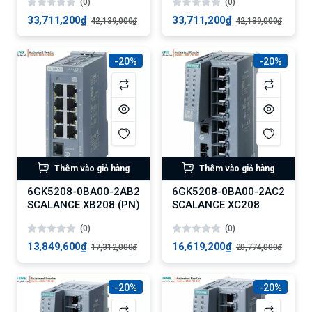
(0)
(0)
33,711,200₫
33,711,200₫
42,139,000₫
42,139,000₫
-20%
-20%
Thêm vào giỏ hàng
Thêm vào giỏ hàng
6GK5208-0BA00-2AB2
6GK5208-0BA00-2AC2
SCALANCE XB208 (PN)
SCALANCE XC208
(0)
(0)
13,849,600₫
16,619,200₫
17,312,000₫
20,774,000₫
-20%
-20%