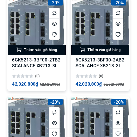
-20%
-20%
Thêm vào giỏ hàng
Thêm vào giỏ hàng
6GK5213-3BF00-2TB2
6GK5213-3BF00-2AB2
SCALANCE XB213-3LD
SCALANCE XB213-3LD
(SC, E/IP)
(SC, PN)
(0)
(0)
42,020,800₫
42,020,800₫
52,526,000₫
52,526,000₫
-20%
-20%