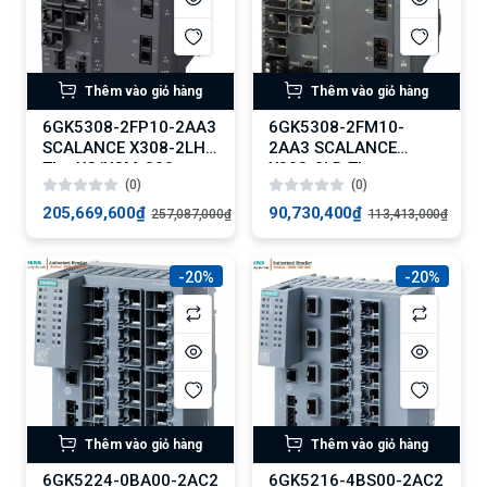
Thêm vào giỏ hàng
Thêm vào giỏ hàng
6GK5308-2FP10-2AA3
6GK5308-2FM10-
SCALANCE X308-2LH+
2AA3 SCALANCE
The XC/XCM-300
X308-2LD The
(0)
(0)
XC/XCM-300
205,669,600₫
90,730,400₫
257,087,000₫
113,413,000₫
-20%
-20%
Thêm vào giỏ hàng
Thêm vào giỏ hàng
6GK5224-0BA00-2AC2
6GK5216-4BS00-2AC2