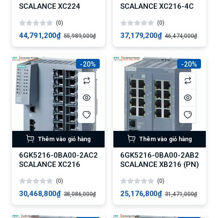
SCALANCE XC224
SCALANCE XC216-4C
(0)
(0)
44,791,200₫
37,179,200₫
55,989,000₫
46,474,000₫
-20%
-20%
Thêm vào giỏ hàng
Thêm vào giỏ hàng
6GK5216-0BA00-2AC2
6GK5216-0BA00-2AB2
SCALANCE XC216
SCALANCE XB216 (PN)
(0)
(0)
30,468,800₫
25,176,800₫
38,086,000₫
31,471,000₫