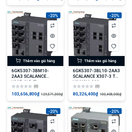
-20%
-20%
Thêm vào giỏ hàng
Thêm vào giỏ hàng
6GK5307-3BM10-
6GK5307-3BL10-2AA3
2AA3 SCALANCE
SCALANCE X307-3 The
X307-3LD The
XC/XCM-300
(0)
(0)
XC/XCM-300
103,656,800₫
80,326,400₫
129,571,000₫
100,408,000₫
-20%
-20%