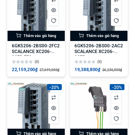
Thêm vào giỏ hàng
Thêm vào giỏ hàng
6GK5206-2BS00-2FC2
6GK5206-2BS00-2AC2
SCALANCE XC206-
SCALANCE XC206-
2SFP EEC
2SFP
(0)
(0)
22,159,200₫
19,388,800₫
27,699,000₫
24,236,000₫
-20%
-20%
Thêm vào giỏ hàng
Thêm vào giỏ hàng