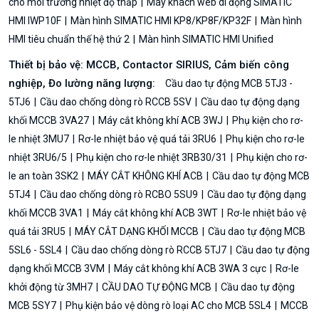
cho môi trường nhiệt độ thấp
Máy khách web di động SIMATIC
HMI IWP10F
Màn hình SIMATIC HMI KP8/KP8F/KP32F
Màn hình
HMI tiêu chuẩn thế hệ thứ 2
Màn hình SIMATIC HMI Unified
Thiết bị bảo vệ: MCCB, Contactor SIRIUS, Cảm biến công
nghiệp, Đo lường năng lượng:
Cầu dao tự động MCB 5TJ3 -
5TJ6
Cầu dao chống dòng rò RCCB 5SV
Cầu dao tự động dạng
khối MCCB 3VA27
Máy cắt không khí ACB 3WJ
Phụ kiện cho rơ-
le nhiệt 3MU7
Rơ-le nhiệt bảo vệ quá tải 3RU6
Phụ kiện cho rơ-le
nhiệt 3RU6/5
Phụ kiện cho rơ-le nhiệt 3RB30/31
Phụ kiện cho rơ-
le an toàn 3SK2
MÁY CẮT KHÔNG KHÍ ACB
Cầu dao tự động MCB
5TJ4
Cầu dao chống dòng rò RCBO 5SU9
Cầu dao tự động dạng
khối MCCB 3VA1
Máy cắt không khí ACB 3WT
Rơ-le nhiệt bảo vệ
quá tải 3RU5
MÁY CẮT DẠNG KHỐI MCCB
Cầu dao tự động MCB
5SL6 - 5SL4
Cầu dao chống dòng rò RCCB 5TJ7
Cầu dao tự động
dạng khối MCCB 3VM
Máy cắt không khí ACB 3WA 3 cực
Rơ-le
khởi động từ 3MH7
CẦU DAO TỰ ĐỘNG MCB
Cầu dao tự động
MCB 5SY7
Phụ kiện bảo vệ dòng rò loại AC cho MCB 5SL4
MCCB