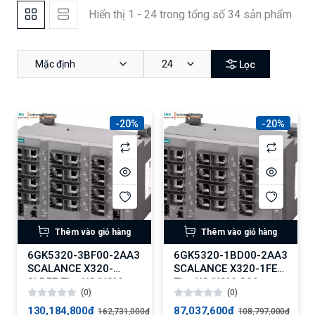
Hiển thị 1 - 24 trong tổng số 34 sản phẩm
Mặc định
24
Lọc
-20%
-20%
Thêm vào giỏ hàng
Thêm vào giỏ hàng
6GK5320-3BF00-2AA3
6GK5320-1BD00-2AA3
SCALANCE X320-
SCALANCE X320-1FE
3LDFE The XC/XCM-
The XC/XCM-300
(0)
(0)
300
130,184,800₫
87,037,600₫
162,731,000₫
108,797,000₫