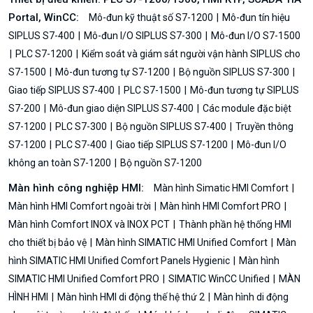
Portal, WinCC:
Mô-đun kỹ thuật số S7-1200
Mô-đun tín hiệu
SIPLUS S7-400
Mô-đun I/O SIPLUS S7-300
Mô-đun I/O S7-1500
PLC S7-1200
Kiểm soát và giám sát người vận hành SIPLUS cho
S7-1500
Mô-đun tương tự S7-1200
Bộ nguồn SIPLUS S7-300
Giao tiếp SIPLUS S7-400
PLC S7-1500
Mô-đun tương tự SIPLUS
S7-200
Mô-đun giao diện SIPLUS S7-400
Các module đặc biệt
S7-1200
PLC S7-300
Bộ nguồn SIPLUS S7-400
Truyền thông
S7-1200
PLC S7-400
Giao tiếp SIPLUS S7-1200
Mô-đun I/O
không an toàn S7-1200
Bộ nguồn S7-1200
Màn hình công nghiệp HMI:
Màn hình Simatic HMI Comfort
Màn hình HMI Comfort ngoài trời
Màn hình HMI Comfort PRO
Màn hình Comfort INOX và INOX PCT
Thành phần hệ thống HMI
cho thiết bị bảo vệ
Màn hình SIMATIC HMI Unified Comfort
Màn
hình SIMATIC HMI Unified Comfort Panels Hygienic
Màn hình
SIMATIC HMI Unified Comfort PRO
SIMATIC WinCC Unified
MÀN
HÌNH HMI
Màn hình HMI di động thế hệ thứ 2
Màn hình di động