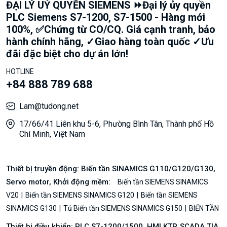
ĐẠI LÝ UỶ QUYỀN SIEMENS ⏩Đại lý ủy quyền
PLC Siemens S7-1200, S7-1500 - Hàng mới
100%, ✅Chứng từ CO/CQ. Giá cạnh tranh, bảo
hành chính hãng, ✓Giao hàng toàn quốc ✓Ưu
đãi đặc biệt cho dự án lớn!
HOTLINE
+84 888 789 688
Lam@tudong.net
17/66/41 Liên khu 5-6, Phường Bình Tân, Thành phố Hồ
Chí Minh, Việt Nam
Thiết bị truyền động: Biến tần SINAMICS G110/G120/G130,
Servo motor, Khởi động mềm:
Biến tần SIEMENS SINAMICS
V20
Biến tần SIEMENS SINAMICS G120
Biến tần SIEMENS
SINAMICS G130
Tủ Biến tần SIEMENS SINAMICS G150
BIẾN TẦN
Thiết bị điều khiển: PLC S7-1200/1500, HMI KTP, SCADA TIA