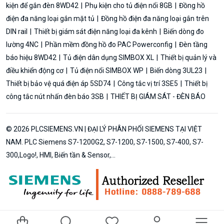
kiện để gắn đèn 8WD42
Phụ kiện cho tủ điện nổi 8GB
Đồng hồ
điện đa năng loại gắn mặt tủ
Đồng hồ điện đa năng loại gắn trên
DIN rail
Thiết bị giám sát điện năng loại đa kênh
Biến dòng đo
lường 4NC
Phần mềm đồng hồ đo PAC Powerconfig
Đèn tầng
báo hiệu 8WD42
Tủ điện dân dụng SIMBOX XL
Thiết bị quản lý và
điều khiển động cơ
Tủ điện nổi SIMBOX WP
Biến dòng 3UL23
Thiết bị bảo vệ quá điện áp 5SD74
Công tắc vị trí 3SE5
Thiết bị
công tắc nút nhấn đèn báo 3SB
THIẾT BỊ GIÁM SÁT - ĐÈN BÁO
© 2026 PLCSIEMENS.VN | ĐẠI LÝ PHÂN PHỐI SIEMENS TẠI VIỆT
NAM. PLC Siemens S7-1200G2, S7-1200, S7-1500, S7-400, S7-
300,Logo!, HMI, Biến tần & Sensor,...