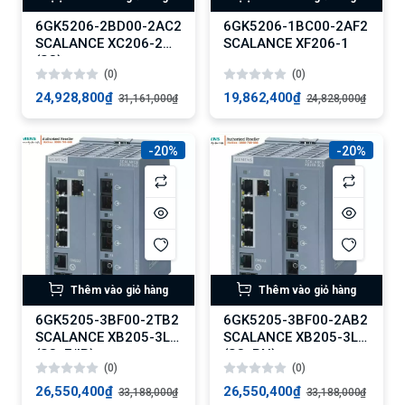
6GK5206-2BD00-2AC2
6GK5206-1BC00-2AF2
SCALANCE XC206-2
SCALANCE XF206-1
(SC)
(0)
(0)
24,928,800₫
19,862,400₫
31,161,000₫
24,828,000₫
-20%
-20%
Thêm vào giỏ hàng
Thêm vào giỏ hàng
6GK5205-3BF00-2TB2
6GK5205-3BF00-2AB2
SCALANCE XB205-3LD
SCALANCE XB205-3LD
(SC, E/IP)
(SC, PN)
(0)
(0)
26,550,400₫
26,550,400₫
33,188,000₫
33,188,000₫