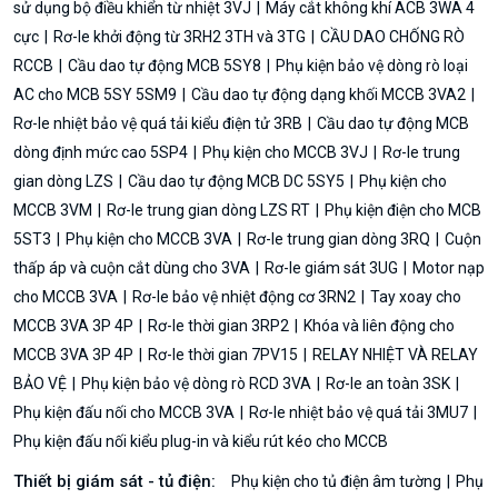
sử dụng bộ điều khiển từ nhiệt 3VJ
Máy cắt không khí ACB 3WA 4
cực
Rơ-le khởi động từ 3RH2 3TH và 3TG
CẦU DAO CHỐNG RÒ
RCCB
Cầu dao tự động MCB 5SY8
Phụ kiện bảo vệ dòng rò loại
AC cho MCB 5SY 5SM9
Cầu dao tự động dạng khối MCCB 3VA2
Rơ-le nhiệt bảo vệ quá tải kiểu điện tử 3RB
Cầu dao tự động MCB
dòng định mức cao 5SP4
Phụ kiện cho MCCB 3VJ
Rơ-le trung
gian dòng LZS
Cầu dao tự động MCB DC 5SY5
Phụ kiện cho
MCCB 3VM
Rơ-le trung gian dòng LZS RT
Phụ kiện điện cho MCB
5ST3
Phụ kiện cho MCCB 3VA
Rơ-le trung gian dòng 3RQ
Cuộn
thấp áp và cuộn cắt dùng cho 3VA
Rơ-le giám sát 3UG
Motor nạp
cho MCCB 3VA
Rơ-le bảo vệ nhiệt động cơ 3RN2
Tay xoay cho
MCCB 3VA 3P 4P
Rơ-le thời gian 3RP2
Khóa và liên động cho
MCCB 3VA 3P 4P
Rơ-le thời gian 7PV15
RELAY NHIỆT VÀ RELAY
BẢO VỆ
Phụ kiện bảo vệ dòng rò RCD 3VA
Rơ-le an toàn 3SK
Phụ kiện đấu nối cho MCCB 3VA
Rơ-le nhiệt bảo vệ quá tải 3MU7
Phụ kiện đấu nối kiểu plug-in và kiểu rút kéo cho MCCB
Thiết bị giám sát - tủ điện:
Phụ kiện cho tủ điện âm tường
Phụ