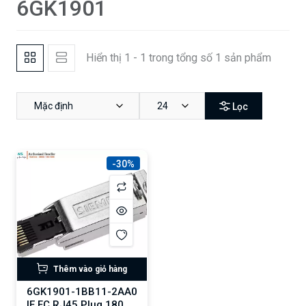
6GK1901
Hiển thị 1 - 1 trong tổng số 1 sản phẩm
Mặc định
24
Lọc
-30%
Thêm vào giỏ hàng
6GK1901-1BB11-2AA0
IE FC RJ45 Plug 180