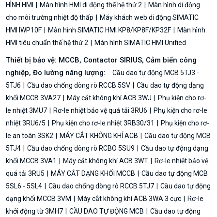
HÌNH HMI
Màn hình HMI di động thế hệ thứ 2
Màn hình di động
cho môi trường nhiệt độ thấp
Máy khách web di động SIMATIC
HMI IWP10F
Màn hình SIMATIC HMI KP8/KP8F/KP32F
Màn hình
HMI tiêu chuẩn thế hệ thứ 2
Màn hình SIMATIC HMI Unified
Thiết bị bảo vệ: MCCB, Contactor SIRIUS, Cảm biến công
nghiệp, Đo lường năng lượng:
Cầu dao tự động MCB 5TJ3 -
5TJ6
Cầu dao chống dòng rò RCCB 5SV
Cầu dao tự động dạng
khối MCCB 3VA27
Máy cắt không khí ACB 3WJ
Phụ kiện cho rơ-
le nhiệt 3MU7
Rơ-le nhiệt bảo vệ quá tải 3RU6
Phụ kiện cho rơ-le
nhiệt 3RU6/5
Phụ kiện cho rơ-le nhiệt 3RB30/31
Phụ kiện cho rơ-
le an toàn 3SK2
MÁY CẮT KHÔNG KHÍ ACB
Cầu dao tự động MCB
5TJ4
Cầu dao chống dòng rò RCBO 5SU9
Cầu dao tự động dạng
khối MCCB 3VA1
Máy cắt không khí ACB 3WT
Rơ-le nhiệt bảo vệ
quá tải 3RU5
MÁY CẮT DẠNG KHỐI MCCB
Cầu dao tự động MCB
5SL6 - 5SL4
Cầu dao chống dòng rò RCCB 5TJ7
Cầu dao tự động
dạng khối MCCB 3VM
Máy cắt không khí ACB 3WA 3 cực
Rơ-le
khởi động từ 3MH7
CẦU DAO TỰ ĐỘNG MCB
Cầu dao tự động