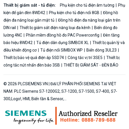
Thiết bị giám sát - tủ điện:
Phụ kiện cho tủ điện âm tường
Phụ
kiện để gắn đèn 8WD42
Phụ kiện cho tủ điện nổi 8GB
Đồng hồ
điện đa năng loại gắn mặt tủ
Đồng hồ điện đa năng loại gắn trên
DIN rail
Thiết bị giám sát điện năng loại đa kênh
Biến dòng đo
lường 4NC
Phần mềm đồng hồ đo PAC Powerconfig
Đèn tầng
báo hiệu 8WD42
Tủ điện dân dụng SIMBOX XL
Thiết bị quản lý và
điều khiển động cơ
Tủ điện nổi SIMBOX WP
Biến dòng 3UL23
Thiết bị bảo vệ quá điện áp 5SD74
Công tắc vị trí 3SE5
Thiết bị
công tắc nút nhấn đèn báo 3SB
THIẾT BỊ GIÁM SÁT - ĐÈN BÁO
© 2026 PLCSIEMENS.VN | ĐẠI LÝ PHÂN PHỐI SIEMENS TẠI VIỆT
NAM. PLC Siemens S7-1200G2, S7-1200, S7-1500, S7-400, S7-
300,Logo!, HMI, Biến tần & Sensor,...