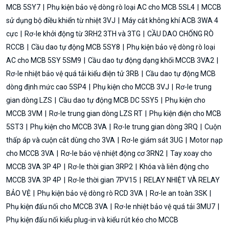
MCB 5SY7
Phụ kiện bảo vệ dòng rò loại AC cho MCB 5SL4
MCCB
sử dụng bộ điều khiển từ nhiệt 3VJ
Máy cắt không khí ACB 3WA 4
cực
Rơ-le khởi động từ 3RH2 3TH và 3TG
CẦU DAO CHỐNG RÒ
RCCB
Cầu dao tự động MCB 5SY8
Phụ kiện bảo vệ dòng rò loại
AC cho MCB 5SY 5SM9
Cầu dao tự động dạng khối MCCB 3VA2
Rơ-le nhiệt bảo vệ quá tải kiểu điện tử 3RB
Cầu dao tự động MCB
dòng định mức cao 5SP4
Phụ kiện cho MCCB 3VJ
Rơ-le trung
gian dòng LZS
Cầu dao tự động MCB DC 5SY5
Phụ kiện cho
MCCB 3VM
Rơ-le trung gian dòng LZS RT
Phụ kiện điện cho MCB
5ST3
Phụ kiện cho MCCB 3VA
Rơ-le trung gian dòng 3RQ
Cuộn
thấp áp và cuộn cắt dùng cho 3VA
Rơ-le giám sát 3UG
Motor nạp
cho MCCB 3VA
Rơ-le bảo vệ nhiệt động cơ 3RN2
Tay xoay cho
MCCB 3VA 3P 4P
Rơ-le thời gian 3RP2
Khóa và liên động cho
MCCB 3VA 3P 4P
Rơ-le thời gian 7PV15
RELAY NHIỆT VÀ RELAY
BẢO VỆ
Phụ kiện bảo vệ dòng rò RCD 3VA
Rơ-le an toàn 3SK
Phụ kiện đấu nối cho MCCB 3VA
Rơ-le nhiệt bảo vệ quá tải 3MU7
Phụ kiện đấu nối kiểu plug-in và kiểu rút kéo cho MCCB