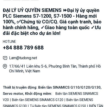
ĐẠI LÝ UỶ QUYỀN SIEMENS ⏩Đại lý ủy quyền
PLC Siemens S7-1200, S7-1500 - Hàng mới
100%, ✅Chứng từ CO/CQ. Giá cạnh tranh, bảo
hành chính hãng, ✓Giao hàng toàn quốc ✓Ưu
đãi đặc biệt cho dự án lớn!
HOTLINE
+84 888 789 688
Lam@tudong.net
17/66/41 Liên khu 5-6, Phường Bình Tân, Thành phố Hồ
Chí Minh, Việt Nam
Thiết bị truyền động: Biến tần SINAMICS G110/G120/G130,
Servo motor, Khởi động mềm:
Biến tần SIEMENS SINAMICS
V20
Biến tần SIEMENS SINAMICS G120
Biến tần SIEMENS
SINAMICS G130
Tủ Biến tần SIEMENS SINAMICS G150
BIẾN TẦN