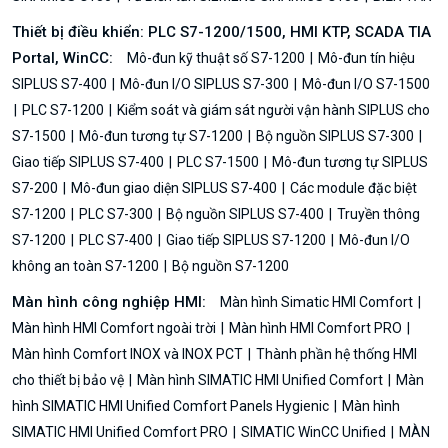
Thiết bị điều khiển: PLC S7-1200/1500, HMI KTP, SCADA TIA
Portal, WinCC:
Mô-đun kỹ thuật số S7-1200
Mô-đun tín hiệu
SIPLUS S7-400
Mô-đun I/O SIPLUS S7-300
Mô-đun I/O S7-1500
PLC S7-1200
Kiểm soát và giám sát người vận hành SIPLUS cho
S7-1500
Mô-đun tương tự S7-1200
Bộ nguồn SIPLUS S7-300
Giao tiếp SIPLUS S7-400
PLC S7-1500
Mô-đun tương tự SIPLUS
S7-200
Mô-đun giao diện SIPLUS S7-400
Các module đặc biệt
S7-1200
PLC S7-300
Bộ nguồn SIPLUS S7-400
Truyền thông
S7-1200
PLC S7-400
Giao tiếp SIPLUS S7-1200
Mô-đun I/O
không an toàn S7-1200
Bộ nguồn S7-1200
Màn hình công nghiệp HMI:
Màn hình Simatic HMI Comfort
Màn hình HMI Comfort ngoài trời
Màn hình HMI Comfort PRO
Màn hình Comfort INOX và INOX PCT
Thành phần hệ thống HMI
cho thiết bị bảo vệ
Màn hình SIMATIC HMI Unified Comfort
Màn
hình SIMATIC HMI Unified Comfort Panels Hygienic
Màn hình
SIMATIC HMI Unified Comfort PRO
SIMATIC WinCC Unified
MÀN