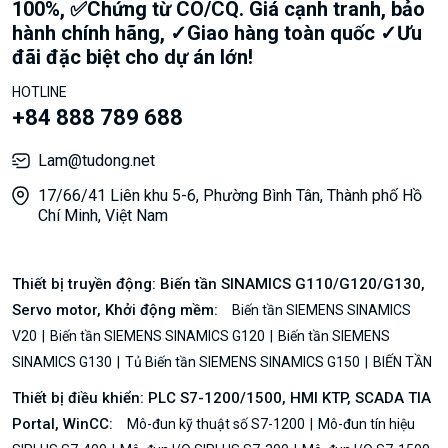
100%, ✅Chứng từ CO/CQ. Giá cạnh tranh, bảo
hành chính hãng, ✓Giao hàng toàn quốc ✓Ưu
đãi đặc biệt cho dự án lớn!
HOTLINE
+84 888 789 688
Lam@tudong.net
17/66/41 Liên khu 5-6, Phường Bình Tân, Thành phố Hồ
Chí Minh, Việt Nam
Thiết bị truyền động: Biến tần SINAMICS G110/G120/G130,
Servo motor, Khởi động mềm:
Biến tần SIEMENS SINAMICS
V20
Biến tần SIEMENS SINAMICS G120
Biến tần SIEMENS
SINAMICS G130
Tủ Biến tần SIEMENS SINAMICS G150
BIẾN TẦN
Thiết bị điều khiển: PLC S7-1200/1500, HMI KTP, SCADA TIA
Portal, WinCC:
Mô-đun kỹ thuật số S7-1200
Mô-đun tín hiệu