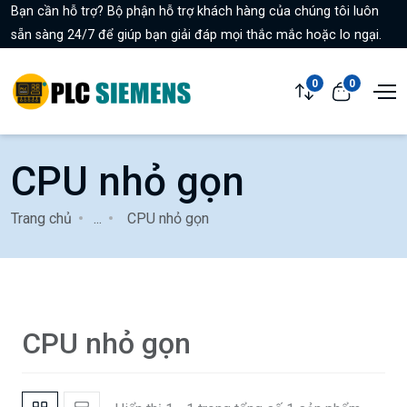
Bạn cần hỗ trợ? Bộ phận hỗ trợ khách hàng của chúng tôi luôn
sẵn sàng 24/7 để giúp bạn giải đáp mọi thắc mắc hoặc lo ngại.
0
0
CPU nhỏ gọn
Trang chủ
...
CPU nhỏ gọn
CPU nhỏ gọn