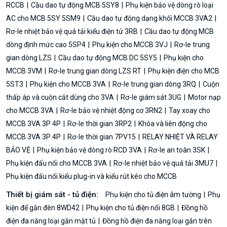
RCCB
Cầu dao tự động MCB 5SY8
Phụ kiện bảo vệ dòng rò loại
AC cho MCB 5SY 5SM9
Cầu dao tự động dạng khối MCCB 3VA2
Rơ-le nhiệt bảo vệ quá tải kiểu điện tử 3RB
Cầu dao tự động MCB
dòng định mức cao 5SP4
Phụ kiện cho MCCB 3VJ
Rơ-le trung
gian dòng LZS
Cầu dao tự động MCB DC 5SY5
Phụ kiện cho
MCCB 3VM
Rơ-le trung gian dòng LZS RT
Phụ kiện điện cho MCB
5ST3
Phụ kiện cho MCCB 3VA
Rơ-le trung gian dòng 3RQ
Cuộn
thấp áp và cuộn cắt dùng cho 3VA
Rơ-le giám sát 3UG
Motor nạp
cho MCCB 3VA
Rơ-le bảo vệ nhiệt động cơ 3RN2
Tay xoay cho
MCCB 3VA 3P 4P
Rơ-le thời gian 3RP2
Khóa và liên động cho
MCCB 3VA 3P 4P
Rơ-le thời gian 7PV15
RELAY NHIỆT VÀ RELAY
BẢO VỆ
Phụ kiện bảo vệ dòng rò RCD 3VA
Rơ-le an toàn 3SK
Phụ kiện đấu nối cho MCCB 3VA
Rơ-le nhiệt bảo vệ quá tải 3MU7
Phụ kiện đấu nối kiểu plug-in và kiểu rút kéo cho MCCB
Thiết bị giám sát - tủ điện:
Phụ kiện cho tủ điện âm tường
Phụ
kiện để gắn đèn 8WD42
Phụ kiện cho tủ điện nổi 8GB
Đồng hồ
điện đa năng loại gắn mặt tủ
Đồng hồ điện đa năng loại gắn trên