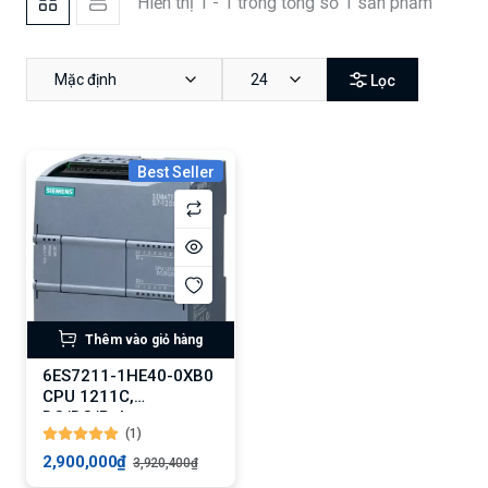
Hiển thị 1 - 1 trong tổng số 1 sản phẩm
Mặc định
24
Lọc
Best Seller
Thêm vào giỏ hàng
6ES7211-1HE40-0XB0
CPU 1211C,
DC/DC/Relay,
(1)
6DI/4DO/2AI
2,900,000₫
3,920,400₫