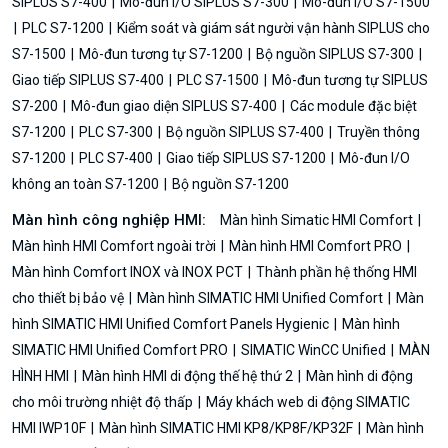
SIPLUS S7-400
Mô-đun I/O SIPLUS S7-300
Mô-đun I/O S7-1500
PLC S7-1200
Kiểm soát và giám sát người vận hành SIPLUS cho
S7-1500
Mô-đun tương tự S7-1200
Bộ nguồn SIPLUS S7-300
Giao tiếp SIPLUS S7-400
PLC S7-1500
Mô-đun tương tự SIPLUS
S7-200
Mô-đun giao diện SIPLUS S7-400
Các module đặc biệt
S7-1200
PLC S7-300
Bộ nguồn SIPLUS S7-400
Truyền thông
S7-1200
PLC S7-400
Giao tiếp SIPLUS S7-1200
Mô-đun I/O
không an toàn S7-1200
Bộ nguồn S7-1200
Màn hình công nghiệp HMI:
Màn hình Simatic HMI Comfort
Màn hình HMI Comfort ngoài trời
Màn hình HMI Comfort PRO
Màn hình Comfort INOX và INOX PCT
Thành phần hệ thống HMI
cho thiết bị bảo vệ
Màn hình SIMATIC HMI Unified Comfort
Màn
hình SIMATIC HMI Unified Comfort Panels Hygienic
Màn hình
SIMATIC HMI Unified Comfort PRO
SIMATIC WinCC Unified
MÀN
HÌNH HMI
Màn hình HMI di động thế hệ thứ 2
Màn hình di động
cho môi trường nhiệt độ thấp
Máy khách web di động SIMATIC
HMI IWP10F
Màn hình SIMATIC HMI KP8/KP8F/KP32F
Màn hình