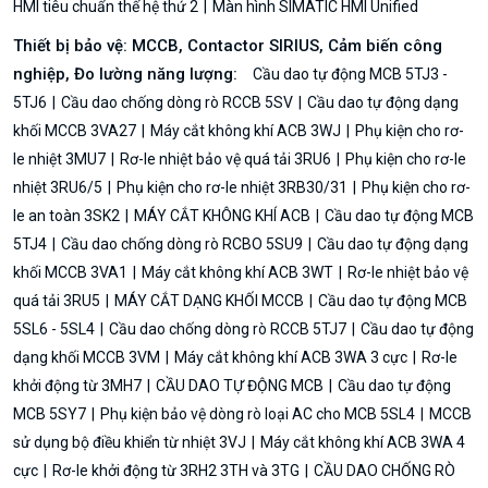
HMI tiêu chuẩn thế hệ thứ 2
Màn hình SIMATIC HMI Unified
Thiết bị bảo vệ: MCCB, Contactor SIRIUS, Cảm biến công
nghiệp, Đo lường năng lượng:
Cầu dao tự động MCB 5TJ3 -
5TJ6
Cầu dao chống dòng rò RCCB 5SV
Cầu dao tự động dạng
khối MCCB 3VA27
Máy cắt không khí ACB 3WJ
Phụ kiện cho rơ-
le nhiệt 3MU7
Rơ-le nhiệt bảo vệ quá tải 3RU6
Phụ kiện cho rơ-le
nhiệt 3RU6/5
Phụ kiện cho rơ-le nhiệt 3RB30/31
Phụ kiện cho rơ-
le an toàn 3SK2
MÁY CẮT KHÔNG KHÍ ACB
Cầu dao tự động MCB
5TJ4
Cầu dao chống dòng rò RCBO 5SU9
Cầu dao tự động dạng
khối MCCB 3VA1
Máy cắt không khí ACB 3WT
Rơ-le nhiệt bảo vệ
quá tải 3RU5
MÁY CẮT DẠNG KHỐI MCCB
Cầu dao tự động MCB
5SL6 - 5SL4
Cầu dao chống dòng rò RCCB 5TJ7
Cầu dao tự động
dạng khối MCCB 3VM
Máy cắt không khí ACB 3WA 3 cực
Rơ-le
khởi động từ 3MH7
CẦU DAO TỰ ĐỘNG MCB
Cầu dao tự động
MCB 5SY7
Phụ kiện bảo vệ dòng rò loại AC cho MCB 5SL4
MCCB
sử dụng bộ điều khiển từ nhiệt 3VJ
Máy cắt không khí ACB 3WA 4
cực
Rơ-le khởi động từ 3RH2 3TH và 3TG
CẦU DAO CHỐNG RÒ