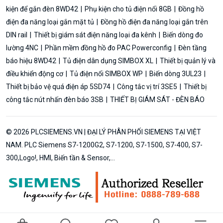
kiện để gắn đèn 8WD42
Phụ kiện cho tủ điện nổi 8GB
Đồng hồ
điện đa năng loại gắn mặt tủ
Đồng hồ điện đa năng loại gắn trên
DIN rail
Thiết bị giám sát điện năng loại đa kênh
Biến dòng đo
lường 4NC
Phần mềm đồng hồ đo PAC Powerconfig
Đèn tầng
báo hiệu 8WD42
Tủ điện dân dụng SIMBOX XL
Thiết bị quản lý và
điều khiển động cơ
Tủ điện nổi SIMBOX WP
Biến dòng 3UL23
Thiết bị bảo vệ quá điện áp 5SD74
Công tắc vị trí 3SE5
Thiết bị
công tắc nút nhấn đèn báo 3SB
THIẾT BỊ GIÁM SÁT - ĐÈN BÁO
© 2026 PLCSIEMENS.VN | ĐẠI LÝ PHÂN PHỐI SIEMENS TẠI VIỆT
NAM. PLC Siemens S7-1200G2, S7-1200, S7-1500, S7-400, S7-
300,Logo!, HMI, Biến tần & Sensor,...