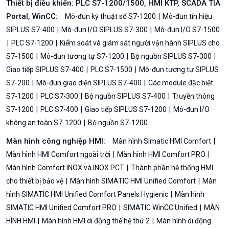
Thiết bị điều khiển: PLC S7-1200/1500, HMI KTP, SCADA TIA
Portal, WinCC:
Mô-đun kỹ thuật số S7-1200
Mô-đun tín hiệu
SIPLUS S7-400
Mô-đun I/O SIPLUS S7-300
Mô-đun I/O S7-1500
PLC S7-1200
Kiểm soát và giám sát người vận hành SIPLUS cho
S7-1500
Mô-đun tương tự S7-1200
Bộ nguồn SIPLUS S7-300
Giao tiếp SIPLUS S7-400
PLC S7-1500
Mô-đun tương tự SIPLUS
S7-200
Mô-đun giao diện SIPLUS S7-400
Các module đặc biệt
S7-1200
PLC S7-300
Bộ nguồn SIPLUS S7-400
Truyền thông
S7-1200
PLC S7-400
Giao tiếp SIPLUS S7-1200
Mô-đun I/O
không an toàn S7-1200
Bộ nguồn S7-1200
Màn hình công nghiệp HMI:
Màn hình Simatic HMI Comfort
Màn hình HMI Comfort ngoài trời
Màn hình HMI Comfort PRO
Màn hình Comfort INOX và INOX PCT
Thành phần hệ thống HMI
cho thiết bị bảo vệ
Màn hình SIMATIC HMI Unified Comfort
Màn
hình SIMATIC HMI Unified Comfort Panels Hygienic
Màn hình
SIMATIC HMI Unified Comfort PRO
SIMATIC WinCC Unified
MÀN
HÌNH HMI
Màn hình HMI di động thế hệ thứ 2
Màn hình di động