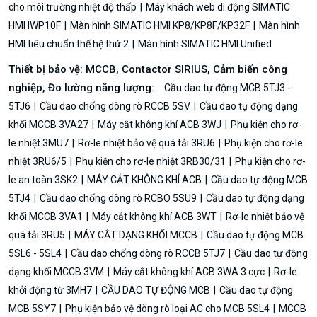
cho môi trường nhiệt độ thấp
Máy khách web di động SIMATIC
HMI IWP10F
Màn hình SIMATIC HMI KP8/KP8F/KP32F
Màn hình
HMI tiêu chuẩn thế hệ thứ 2
Màn hình SIMATIC HMI Unified
Thiết bị bảo vệ: MCCB, Contactor SIRIUS, Cảm biến công
nghiệp, Đo lường năng lượng:
Cầu dao tự động MCB 5TJ3 -
5TJ6
Cầu dao chống dòng rò RCCB 5SV
Cầu dao tự động dạng
khối MCCB 3VA27
Máy cắt không khí ACB 3WJ
Phụ kiện cho rơ-
le nhiệt 3MU7
Rơ-le nhiệt bảo vệ quá tải 3RU6
Phụ kiện cho rơ-le
nhiệt 3RU6/5
Phụ kiện cho rơ-le nhiệt 3RB30/31
Phụ kiện cho rơ-
le an toàn 3SK2
MÁY CẮT KHÔNG KHÍ ACB
Cầu dao tự động MCB
5TJ4
Cầu dao chống dòng rò RCBO 5SU9
Cầu dao tự động dạng
khối MCCB 3VA1
Máy cắt không khí ACB 3WT
Rơ-le nhiệt bảo vệ
quá tải 3RU5
MÁY CẮT DẠNG KHỐI MCCB
Cầu dao tự động MCB
5SL6 - 5SL4
Cầu dao chống dòng rò RCCB 5TJ7
Cầu dao tự động
dạng khối MCCB 3VM
Máy cắt không khí ACB 3WA 3 cực
Rơ-le
khởi động từ 3MH7
CẦU DAO TỰ ĐỘNG MCB
Cầu dao tự động
MCB 5SY7
Phụ kiện bảo vệ dòng rò loại AC cho MCB 5SL4
MCCB