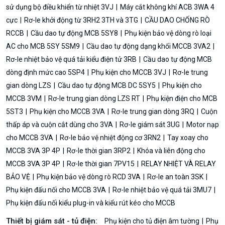
sử dụng bộ điều khiển từ nhiệt 3VJ
Máy cắt không khí ACB 3WA 4
cực
Rơ-le khởi động từ 3RH2 3TH và 3TG
CẦU DAO CHỐNG RÒ
RCCB
Cầu dao tự động MCB 5SY8
Phụ kiện bảo vệ dòng rò loại
AC cho MCB 5SY 5SM9
Cầu dao tự động dạng khối MCCB 3VA2
Rơ-le nhiệt bảo vệ quá tải kiểu điện tử 3RB
Cầu dao tự động MCB
dòng định mức cao 5SP4
Phụ kiện cho MCCB 3VJ
Rơ-le trung
gian dòng LZS
Cầu dao tự động MCB DC 5SY5
Phụ kiện cho
MCCB 3VM
Rơ-le trung gian dòng LZS RT
Phụ kiện điện cho MCB
5ST3
Phụ kiện cho MCCB 3VA
Rơ-le trung gian dòng 3RQ
Cuộn
thấp áp và cuộn cắt dùng cho 3VA
Rơ-le giám sát 3UG
Motor nạp
cho MCCB 3VA
Rơ-le bảo vệ nhiệt động cơ 3RN2
Tay xoay cho
MCCB 3VA 3P 4P
Rơ-le thời gian 3RP2
Khóa và liên động cho
MCCB 3VA 3P 4P
Rơ-le thời gian 7PV15
RELAY NHIỆT VÀ RELAY
BẢO VỆ
Phụ kiện bảo vệ dòng rò RCD 3VA
Rơ-le an toàn 3SK
Phụ kiện đấu nối cho MCCB 3VA
Rơ-le nhiệt bảo vệ quá tải 3MU7
Phụ kiện đấu nối kiểu plug-in và kiểu rút kéo cho MCCB
Thiết bị giám sát - tủ điện:
Phụ kiện cho tủ điện âm tường
Phụ