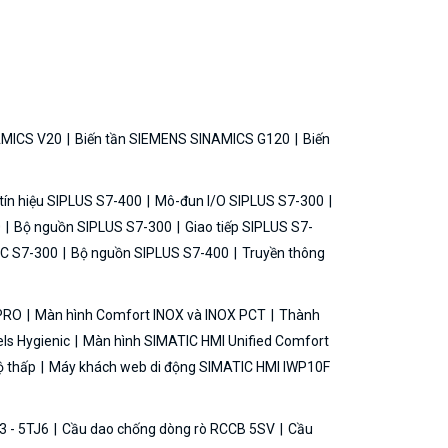
AMICS V20
Biến tần SIEMENS SINAMICS G120
Biến
ín hiệu SIPLUS S7-400
Mô-đun I/O SIPLUS S7-300
0
Bộ nguồn SIPLUS S7-300
Giao tiếp SIPLUS S7-
C S7-300
Bộ nguồn SIPLUS S7-400
Truyền thông
 PRO
Màn hình Comfort INOX và INOX PCT
Thành
ls Hygienic
Màn hình SIMATIC HMI Unified Comfort
ộ thấp
Máy khách web di động SIMATIC HMI IWP10F
3 - 5TJ6
Cầu dao chống dòng rò RCCB 5SV
Cầu