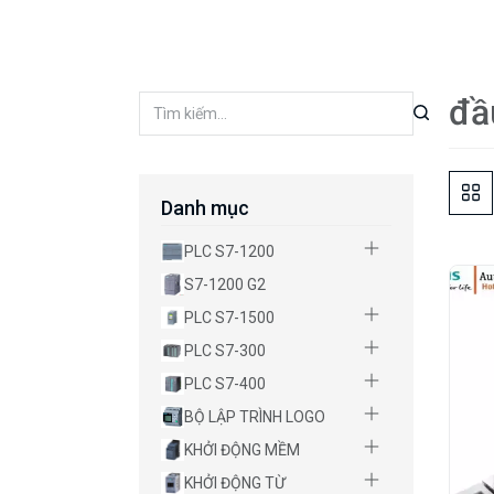
đầ
Danh mục
PLC S7-1200
S7-1200 G2
PLC S7-1500
PLC S7-300
PLC S7-400
BỘ LẬP TRÌNH LOGO
KHỞI ĐỘNG MỀM
KHỞI ĐỘNG TỪ