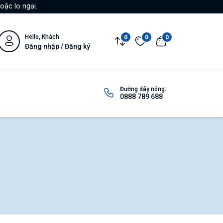
oặc lo ngại.
Hello, Khách
0
0
0
Đăng nhập / Đăng ký
Đường dây nóng:
0888 789 688