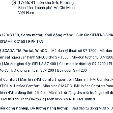
17/66/41 Liên khu 5-6, Phường
Bình Tân, Thành phố Hồ Chí Minh,
Việt Nam
/G120/G130, Servo motor, Khởi động mềm:
Biến tần SIEMENS SIN
 SINAMICS G150
BIẾN TẦN
P, SCADA TIA Portal, WinCC:
Mô-đun kỹ thuật số S7-1200
Mô-đun t
iám sát người vận hành SIPLUS cho S7-1500
Mô-đun tương tự S7-120
0
Mô-đun giao diện SIPLUS S7-400
Các module đặc biệt S7-1200
PL
ô-đun I/O không an toàn S7-1200
Bộ nguồn S7-1200
MI Comfort
Màn hình HMI Comfort ngoài trời
Màn hình HMI Comfort
TIC HMI Unified Comfort
Màn hình SIMATIC HMI Unified Comfort Pane
ình HMI di động thế hệ thứ 2
Màn hình di động cho môi trường nhiệt đ
HMI tiêu chuẩn thế hệ thứ 2
Màn hình SIMATIC HMI Unified
biến công nghiệp, Đo lường năng lượng:
Cầu dao tự động MCB 5TJ