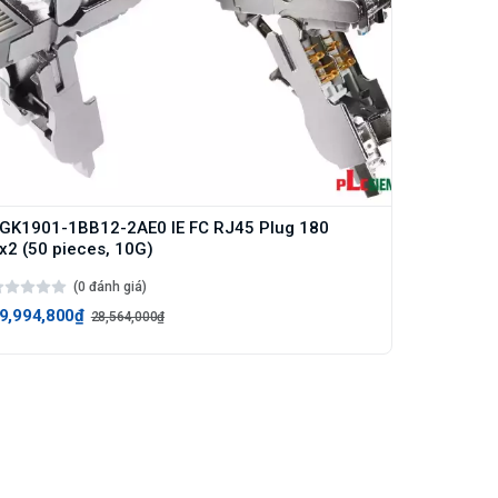
GK1901-1BB12-2AE0 IE FC RJ45 Plug 180
x2 (50 pieces, 10G)
(0 đánh giá)
9,994,800₫
28,564,000₫