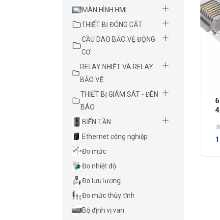
MÀN HÌNH HMI
THIẾT BỊ ĐÓNG CẮT
CẦU DAO BẢO VỆ ĐỘNG
CƠ
RELAY NHIỆT VÀ RELAY
BẢO VỆ
THIẾT BỊ GIÁM SÁT - ĐÈN
6
BÁO
4
BIẾN TẦN
Ethernet công nghiệp
1
Đo mức
Đo nhiệt độ
Đo lưu lượng
Đo mức thủy tĩnh
Bộ định vị van