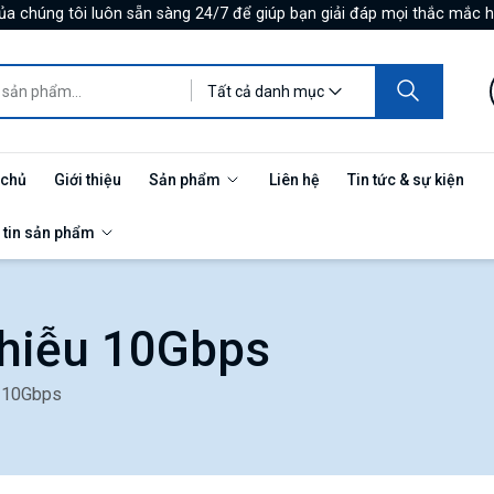
ủa chúng tôi luôn sẵn sàng 24/7 để giúp bạn giải đáp mọi thắc mắc h
Tất cả danh mục
 chủ
Giới thiệu
Sản phẩm
Liên hệ
Tin tức & sự kiện
 tin sản phẩm
nhiễu 10Gbps
u 10Gbps