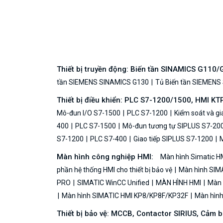
Thiết bị truyền động: Biến tần SINAMICS G110
tần SIEMENS SINAMICS G130
Tủ Biến tần SIEMENS
Thiết bị điều khiển: PLC S7-1200/1500, HMI KT
Mô-đun I/O S7-1500
PLC S7-1200
Kiểm soát và g
400
PLC S7-1500
Mô-đun tương tự SIPLUS S7-20
S7-1200
PLC S7-400
Giao tiếp SIPLUS S7-1200
M
Màn hình công nghiệp HMI:
Màn hình Simatic H
phần hệ thống HMI cho thiết bị bảo vệ
Màn hình SIMA
PRO
SIMATIC WinCC Unified
MÀN HÌNH HMI
Màn h
Màn hình SIMATIC HMI KP8/KP8F/KP32F
Màn hình 
Thiết bị bảo vệ: MCCB, Contactor SIRIUS, Cảm 