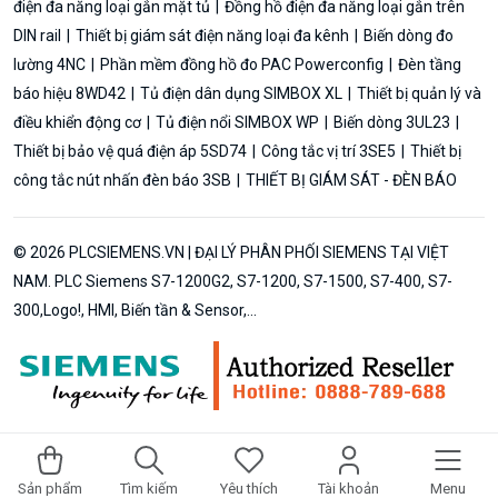
điện đa năng loại gắn mặt tủ
Đồng hồ điện đa năng loại gắn trên
DIN rail
Thiết bị giám sát điện năng loại đa kênh
Biến dòng đo
lường 4NC
Phần mềm đồng hồ đo PAC Powerconfig
Đèn tầng
báo hiệu 8WD42
Tủ điện dân dụng SIMBOX XL
Thiết bị quản lý và
điều khiển động cơ
Tủ điện nổi SIMBOX WP
Biến dòng 3UL23
Thiết bị bảo vệ quá điện áp 5SD74
Công tắc vị trí 3SE5
Thiết bị
công tắc nút nhấn đèn báo 3SB
THIẾT BỊ GIÁM SÁT - ĐÈN BÁO
© 2026 PLCSIEMENS.VN | ĐẠI LÝ PHÂN PHỐI SIEMENS TẠI VIỆT
NAM. PLC Siemens S7-1200G2, S7-1200, S7-1500, S7-400, S7-
300,Logo!, HMI, Biến tần & Sensor,...
Sản phẩm
Tìm kiếm
Yêu thích
Tài khoản
Menu