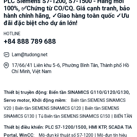
PLC Siemens S7-1200, S7-1500 - Hàng mới
100%, ✅Chứng từ CO/CQ. Giá cạnh tranh, bảo
hành chính hãng, ✓Giao hàng toàn quốc ✓Ưu
đãi đặc biệt cho dự án lớn!
HOTLINE
+84 888 789 688
Lam@tudong.net
17/66/41 Liên khu 5-6, Phường Bình Tân, Thành phố Hồ
Chí Minh, Việt Nam
Thiết bị truyền động: Biến tần SINAMICS G110/G120/G130,
Servo motor, Khởi động mềm:
Biến tần SIEMENS SINAMICS
V20
Biến tần SIEMENS SINAMICS G120
Biến tần SIEMENS
SINAMICS G130
Tủ Biến tần SIEMENS SINAMICS G150
BIẾN TẦN
Thiết bị điều khiển: PLC S7-1200/1500, HMI KTP, SCADA TIA
Portal, WinCC:
Mô-đun kỹ thuật số S7-1200
Mô-đun tín hiệu