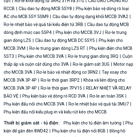
cực
Rơ-le khởi động từ 3RH2 3TH và 3TG
CẦU DAO CHỐNG RÒ
RCCB
Cầu dao tự động MCB 5SY8
Phụ kiện bảo vệ dòng rò loại
AC cho MCB 5SY 5SM9
Cầu dao tự động dạng khối MCCB 3VA2
Rơ-le nhiệt bảo vệ quá tải kiểu điện tử 3RB
Cầu dao tự động MCB
dòng định mức cao 5SP4
Phụ kiện cho MCCB 3VJ
Rơ-le trung
gian dòng LZS
Cầu dao tự động MCB DC 5SY5
Phụ kiện cho
MCCB 3VM
Rơ-le trung gian dòng LZS RT
Phụ kiện điện cho MCB
5ST3
Phụ kiện cho MCCB 3VA
Rơ-le trung gian dòng 3RQ
Cuộn
thấp áp và cuộn cắt dùng cho 3VA
Rơ-le giám sát 3UG
Motor nạp
cho MCCB 3VA
Rơ-le bảo vệ nhiệt động cơ 3RN2
Tay xoay cho
MCCB 3VA 3P 4P
Rơ-le thời gian 3RP2
Khóa và liên động cho
MCCB 3VA 3P 4P
Rơ-le thời gian 7PV15
RELAY NHIỆT VÀ RELAY
BẢO VỆ
Phụ kiện bảo vệ dòng rò RCD 3VA
Rơ-le an toàn 3SK
Phụ kiện đấu nối cho MCCB 3VA
Rơ-le nhiệt bảo vệ quá tải 3MU7
Phụ kiện đấu nối kiểu plug-in và kiểu rút kéo cho MCCB
Thiết bị giám sát - tủ điện:
Phụ kiện cho tủ điện âm tường
Phụ
kiện để gắn đèn 8WD42
Phụ kiện cho tủ điện nổi 8GB
Đồng hồ