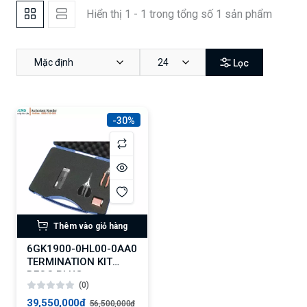
Hiển thị 1 - 1 trong tổng số 1 sản phẩm
Mặc định
24
Lọc
-30%
Thêm vào giỏ hàng
6GK1900-0HL00-0AA0
TERMINATION KIT
BFOC PLUG
(0)
39,550,000₫
56,500,000₫