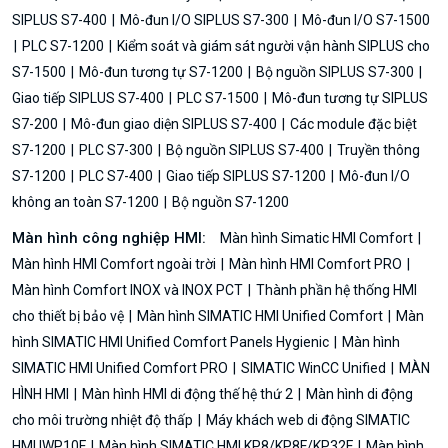
SIPLUS S7-400
Mô-đun I/O SIPLUS S7-300
Mô-đun I/O S7-1500
PLC S7-1200
Kiểm soát và giám sát người vận hành SIPLUS cho
S7-1500
Mô-đun tương tự S7-1200
Bộ nguồn SIPLUS S7-300
Giao tiếp SIPLUS S7-400
PLC S7-1500
Mô-đun tương tự SIPLUS
S7-200
Mô-đun giao diện SIPLUS S7-400
Các module đặc biệt
S7-1200
PLC S7-300
Bộ nguồn SIPLUS S7-400
Truyền thông
S7-1200
PLC S7-400
Giao tiếp SIPLUS S7-1200
Mô-đun I/O
không an toàn S7-1200
Bộ nguồn S7-1200
Màn hình công nghiệp HMI:
Màn hình Simatic HMI Comfort
Màn hình HMI Comfort ngoài trời
Màn hình HMI Comfort PRO
Màn hình Comfort INOX và INOX PCT
Thành phần hệ thống HMI
cho thiết bị bảo vệ
Màn hình SIMATIC HMI Unified Comfort
Màn
hình SIMATIC HMI Unified Comfort Panels Hygienic
Màn hình
SIMATIC HMI Unified Comfort PRO
SIMATIC WinCC Unified
MÀN
HÌNH HMI
Màn hình HMI di động thế hệ thứ 2
Màn hình di động
cho môi trường nhiệt độ thấp
Máy khách web di động SIMATIC
HMI IWP10F
Màn hình SIMATIC HMI KP8/KP8F/KP32F
Màn hình