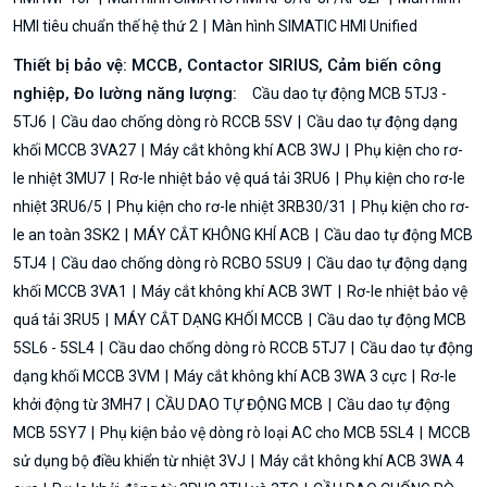
HMI tiêu chuẩn thế hệ thứ 2
Màn hình SIMATIC HMI Unified
Thiết bị bảo vệ: MCCB, Contactor SIRIUS, Cảm biến công
nghiệp, Đo lường năng lượng:
Cầu dao tự động MCB 5TJ3 -
5TJ6
Cầu dao chống dòng rò RCCB 5SV
Cầu dao tự động dạng
khối MCCB 3VA27
Máy cắt không khí ACB 3WJ
Phụ kiện cho rơ-
le nhiệt 3MU7
Rơ-le nhiệt bảo vệ quá tải 3RU6
Phụ kiện cho rơ-le
nhiệt 3RU6/5
Phụ kiện cho rơ-le nhiệt 3RB30/31
Phụ kiện cho rơ-
le an toàn 3SK2
MÁY CẮT KHÔNG KHÍ ACB
Cầu dao tự động MCB
5TJ4
Cầu dao chống dòng rò RCBO 5SU9
Cầu dao tự động dạng
khối MCCB 3VA1
Máy cắt không khí ACB 3WT
Rơ-le nhiệt bảo vệ
quá tải 3RU5
MÁY CẮT DẠNG KHỐI MCCB
Cầu dao tự động MCB
5SL6 - 5SL4
Cầu dao chống dòng rò RCCB 5TJ7
Cầu dao tự động
dạng khối MCCB 3VM
Máy cắt không khí ACB 3WA 3 cực
Rơ-le
khởi động từ 3MH7
CẦU DAO TỰ ĐỘNG MCB
Cầu dao tự động
MCB 5SY7
Phụ kiện bảo vệ dòng rò loại AC cho MCB 5SL4
MCCB
sử dụng bộ điều khiển từ nhiệt 3VJ
Máy cắt không khí ACB 3WA 4