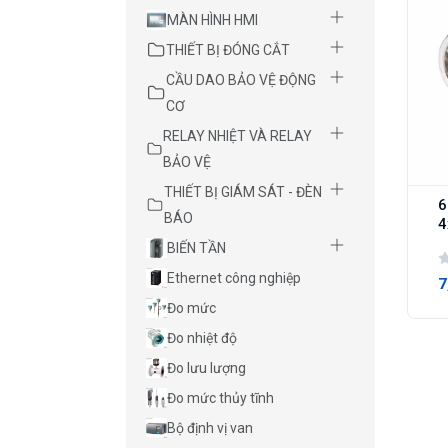
MÀN HÌNH HMI
THIẾT BỊ ĐÓNG CẮT
CẦU DAO BẢO VỆ ĐỘNG
CƠ
RELAY NHIỆT VÀ RELAY
BẢO VỆ
THIẾT BỊ GIÁM SÁT - ĐÈN
6
BÁO
4
BIẾN TẦN
Ethernet công nghiệp
7
Đo mức
Đo nhiệt độ
Đo lưu lượng
Đo mức thủy tĩnh
Bộ định vị van