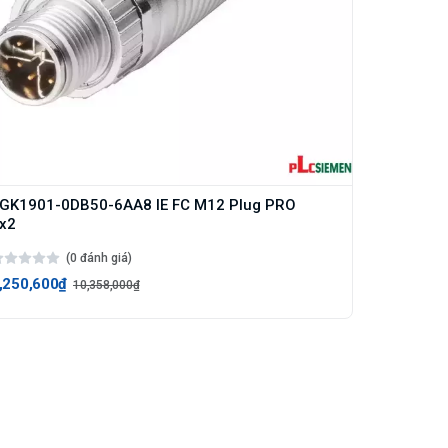
GK1901-0DB50-6AA8 IE FC M12 Plug PRO
x2
(0 đánh giá)
,250,600₫
10,358,000₫