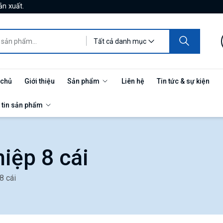
ản xuất.
Tất cả danh mục
 chủ
Giới thiệu
Sản phẩm
Liên hệ
Tin tức & sự kiện
 tin sản phẩm
iệp 8 cái
8 cái