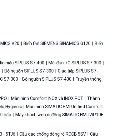
AMICS V20
Biến tần SIEMENS SINAMICS G120
Biến
ín hiệu SIPLUS S7-400
Mô-đun I/O SIPLUS S7-300
0
Bộ nguồn SIPLUS S7-300
Giao tiếp SIPLUS S7-
C S7-300
Bộ nguồn SIPLUS S7-400
Truyền thông
 PRO
Màn hình Comfort INOX và INOX PCT
Thành
ls Hygienic
Màn hình SIMATIC HMI Unified Comfort
ộ thấp
Máy khách web di động SIMATIC HMI IWP10F
3 - 5TJ6
Cầu dao chống dòng rò RCCB 5SV
Cầu