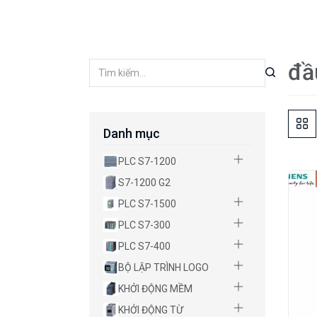
đầ
Danh mục
PLC S7-1200
S7-1200 G2
PLC S7-1500
PLC S7-300
PLC S7-400
BỘ LẬP TRÌNH LOGO
KHỞI ĐỘNG MỀM
KHỞI ĐỘNG TỪ