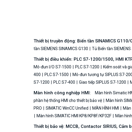
Thiết bị truyền động: Biến tần SINAMICS G110
tần SIEMENS SINAMICS G130
Tủ Biến tần SIEMENS
Thiết bị điều khiển: PLC S7-1200/1500, HMI KT
Mô-đun I/O S7-1500
PLC S7-1200
Kiểm soát và g
400
PLC S7-1500
Mô-đun tương tự SIPLUS S7-20
S7-1200
PLC S7-400
Giao tiếp SIPLUS S7-1200
M
Màn hình công nghiệp HMI:
Màn hình Simatic H
phần hệ thống HMI cho thiết bị bảo vệ
Màn hình SIMA
PRO
SIMATIC WinCC Unified
MÀN HÌNH HMI
Màn h
Màn hình SIMATIC HMI KP8/KP8F/KP32F
Màn hình 
Thiết bị bảo vệ: MCCB, Contactor SIRIUS, Cảm 