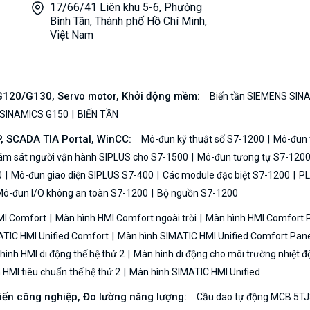
17/66/41 Liên khu 5-6, Phường
Bình Tân, Thành phố Hồ Chí Minh,
Việt Nam
/G120/G130, Servo motor, Khởi động mềm:
Biến tần SIEMENS SIN
 SINAMICS G150
BIẾN TẦN
P, SCADA TIA Portal, WinCC:
Mô-đun kỹ thuật số S7-1200
Mô-đun t
iám sát người vận hành SIPLUS cho S7-1500
Mô-đun tương tự S7-120
0
Mô-đun giao diện SIPLUS S7-400
Các module đặc biệt S7-1200
PL
ô-đun I/O không an toàn S7-1200
Bộ nguồn S7-1200
MI Comfort
Màn hình HMI Comfort ngoài trời
Màn hình HMI Comfort
TIC HMI Unified Comfort
Màn hình SIMATIC HMI Unified Comfort Pane
ình HMI di động thế hệ thứ 2
Màn hình di động cho môi trường nhiệt đ
HMI tiêu chuẩn thế hệ thứ 2
Màn hình SIMATIC HMI Unified
biến công nghiệp, Đo lường năng lượng:
Cầu dao tự động MCB 5TJ