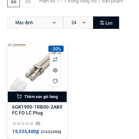
Hiển thị 1 - 1 trong tổng số 1 sản phẩm
Mặc định
24
Lọc
-30%
Thêm vào giỏ hàng
6GK1900-1RB00-2AB0
FC FO LC Plug
(0)
19,335,400₫
27,622,000₫