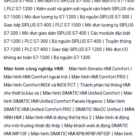
SIPLUS S7-400
Mô-đun I/O SIPLUS S7-300
Mô-đun I/O S7-1500
PLC S7-1200
Kiểm soát và giám sát người vận hành SIPLUS cho
S7-1500
Mô-đun tương tự S7-1200
Bộ nguồn SIPLUS S7-300
Giao tiếp SIPLUS S7-400
PLC S7-1500
Mô-đun tương tự SIPLUS
S7-200
Mô-đun giao diện SIPLUS S7-400
Các module đặc biệt
S7-1200
PLC S7-300
Bộ nguồn SIPLUS S7-400
Truyền thông
S7-1200
PLC S7-400
Giao tiếp SIPLUS S7-1200
Mô-đun I/O
không an toàn S7-1200
Bộ nguồn S7-1200
Màn hình công nghiệp HMI:
Màn hình Simatic HMI Comfort
Màn hình HMI Comfort ngoài trời
Màn hình HMI Comfort PRO
Màn hình Comfort INOX và INOX PCT
Thành phần hệ thống HMI
cho thiết bị bảo vệ
Màn hình SIMATIC HMI Unified Comfort
Màn
hình SIMATIC HMI Unified Comfort Panels Hygienic
Màn hình
SIMATIC HMI Unified Comfort PRO
SIMATIC WinCC Unified
MÀN
HÌNH HMI
Màn hình HMI di động thế hệ thứ 2
Màn hình di động
cho môi trường nhiệt độ thấp
Máy khách web di động SIMATIC
HMI IWP10F
Màn hình SIMATIC HMI KP8/KP8F/KP32F
Màn hình