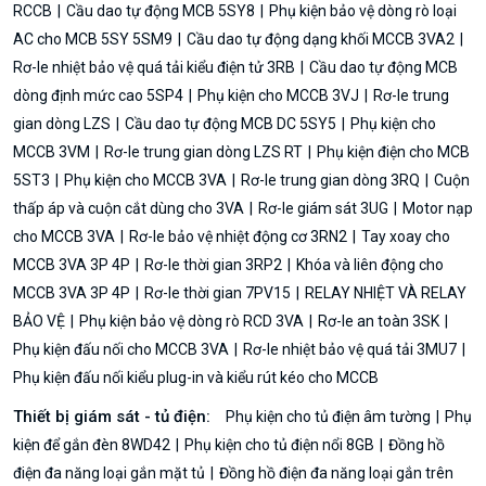
RCCB
Cầu dao tự động MCB 5SY8
Phụ kiện bảo vệ dòng rò loại
AC cho MCB 5SY 5SM9
Cầu dao tự động dạng khối MCCB 3VA2
Rơ-le nhiệt bảo vệ quá tải kiểu điện tử 3RB
Cầu dao tự động MCB
dòng định mức cao 5SP4
Phụ kiện cho MCCB 3VJ
Rơ-le trung
gian dòng LZS
Cầu dao tự động MCB DC 5SY5
Phụ kiện cho
MCCB 3VM
Rơ-le trung gian dòng LZS RT
Phụ kiện điện cho MCB
5ST3
Phụ kiện cho MCCB 3VA
Rơ-le trung gian dòng 3RQ
Cuộn
thấp áp và cuộn cắt dùng cho 3VA
Rơ-le giám sát 3UG
Motor nạp
cho MCCB 3VA
Rơ-le bảo vệ nhiệt động cơ 3RN2
Tay xoay cho
MCCB 3VA 3P 4P
Rơ-le thời gian 3RP2
Khóa và liên động cho
MCCB 3VA 3P 4P
Rơ-le thời gian 7PV15
RELAY NHIỆT VÀ RELAY
BẢO VỆ
Phụ kiện bảo vệ dòng rò RCD 3VA
Rơ-le an toàn 3SK
Phụ kiện đấu nối cho MCCB 3VA
Rơ-le nhiệt bảo vệ quá tải 3MU7
Phụ kiện đấu nối kiểu plug-in và kiểu rút kéo cho MCCB
Thiết bị giám sát - tủ điện:
Phụ kiện cho tủ điện âm tường
Phụ
kiện để gắn đèn 8WD42
Phụ kiện cho tủ điện nổi 8GB
Đồng hồ
điện đa năng loại gắn mặt tủ
Đồng hồ điện đa năng loại gắn trên