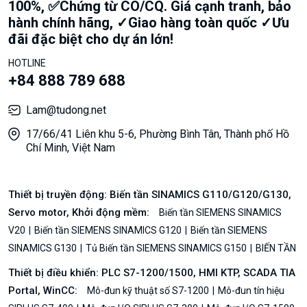
100%, ✅Chứng từ CO/CQ. Giá cạnh tranh, bảo
hành chính hãng, ✓Giao hàng toàn quốc ✓Ưu
đãi đặc biệt cho dự án lớn!
HOTLINE
+84 888 789 688
Lam@tudong.net
17/66/41 Liên khu 5-6, Phường Bình Tân, Thành phố Hồ
Chí Minh, Việt Nam
Thiết bị truyền động: Biến tần SINAMICS G110/G120/G130,
Servo motor, Khởi động mềm:
Biến tần SIEMENS SINAMICS
V20
Biến tần SIEMENS SINAMICS G120
Biến tần SIEMENS
SINAMICS G130
Tủ Biến tần SIEMENS SINAMICS G150
BIẾN TẦN
Thiết bị điều khiển: PLC S7-1200/1500, HMI KTP, SCADA TIA
Portal, WinCC:
Mô-đun kỹ thuật số S7-1200
Mô-đun tín hiệu