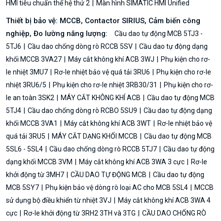
HMI tiêu chuẩn thế hệ thứ 2
Màn hình SIMATIC HMI Unified
Thiết bị bảo vệ: MCCB, Contactor SIRIUS, Cảm biến công
nghiệp, Đo lường năng lượng:
Cầu dao tự động MCB 5TJ3 -
5TJ6
Cầu dao chống dòng rò RCCB 5SV
Cầu dao tự động dạng
khối MCCB 3VA27
Máy cắt không khí ACB 3WJ
Phụ kiện cho rơ-
le nhiệt 3MU7
Rơ-le nhiệt bảo vệ quá tải 3RU6
Phụ kiện cho rơ-le
nhiệt 3RU6/5
Phụ kiện cho rơ-le nhiệt 3RB30/31
Phụ kiện cho rơ-
le an toàn 3SK2
MÁY CẮT KHÔNG KHÍ ACB
Cầu dao tự động MCB
5TJ4
Cầu dao chống dòng rò RCBO 5SU9
Cầu dao tự động dạng
khối MCCB 3VA1
Máy cắt không khí ACB 3WT
Rơ-le nhiệt bảo vệ
quá tải 3RU5
MÁY CẮT DẠNG KHỐI MCCB
Cầu dao tự động MCB
5SL6 - 5SL4
Cầu dao chống dòng rò RCCB 5TJ7
Cầu dao tự động
dạng khối MCCB 3VM
Máy cắt không khí ACB 3WA 3 cực
Rơ-le
khởi động từ 3MH7
CẦU DAO TỰ ĐỘNG MCB
Cầu dao tự động
MCB 5SY7
Phụ kiện bảo vệ dòng rò loại AC cho MCB 5SL4
MCCB
sử dụng bộ điều khiển từ nhiệt 3VJ
Máy cắt không khí ACB 3WA 4
cực
Rơ-le khởi động từ 3RH2 3TH và 3TG
CẦU DAO CHỐNG RÒ