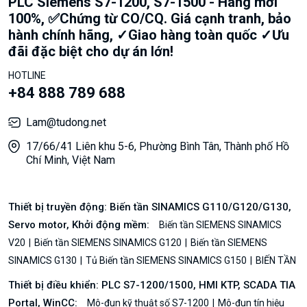
PLC Siemens S7-1200, S7-1500 - Hàng mới
100%, ✅Chứng từ CO/CQ. Giá cạnh tranh, bảo
hành chính hãng, ✓Giao hàng toàn quốc ✓Ưu
đãi đặc biệt cho dự án lớn!
HOTLINE
+84 888 789 688
Lam@tudong.net
17/66/41 Liên khu 5-6, Phường Bình Tân, Thành phố Hồ
Chí Minh, Việt Nam
Thiết bị truyền động: Biến tần SINAMICS G110/G120/G130,
Servo motor, Khởi động mềm:
Biến tần SIEMENS SINAMICS
V20
Biến tần SIEMENS SINAMICS G120
Biến tần SIEMENS
SINAMICS G130
Tủ Biến tần SIEMENS SINAMICS G150
BIẾN TẦN
Thiết bị điều khiển: PLC S7-1200/1500, HMI KTP, SCADA TIA
Portal, WinCC:
Mô-đun kỹ thuật số S7-1200
Mô-đun tín hiệu