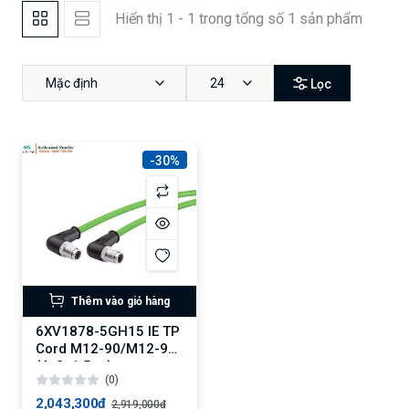
Hiển thị 1 - 1 trong tổng số 1 sản phẩm
Mặc định
24
Lọc
-30%
Thêm vào giỏ hàng
6XV1878-5GH15 IE TP
Cord M12-90/M12-90
(4x2, 1.5 m)
(0)
2,043,300₫
2,919,000₫