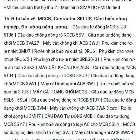
HMI tiêu chuẩn thế hệ thứ 2
Màn hình SIMATIC HMI Unified
Thiết bị bảo vệ: MCCB, Contactor SIRIUS, Cảm biến công
nghiệp, Đo lường năng lượng:
Cầu dao tự động MCB 5TJ3 -
5TJ6
Cầu dao chống dòng rò RCCB 5SV
Cầu dao tự động dạng
khối MCCB 3VA27
Máy cắt không khí ACB 3WJ
Phụ kiện cho rơ-
le nhiệt 3MU7
Rơ-le nhiệt bảo vệ quá tải 3RU6
Phụ kiện cho rơ-le
nhiệt 3RU6/5
Phụ kiện cho rơ-le nhiệt 3RB30/31
Phụ kiện cho rơ-
le an toàn 3SK2
MÁY CẮT KHÔNG KHÍ ACB
Cầu dao tự động MCB
5TJ4
Cầu dao chống dòng rò RCBO 5SU9
Cầu dao tự động dạng
khối MCCB 3VA1
Máy cắt không khí ACB 3WT
Rơ-le nhiệt bảo vệ
quá tải 3RU5
MÁY CẮT DẠNG KHỐI MCCB
Cầu dao tự động MCB
5SL6 - 5SL4
Cầu dao chống dòng rò RCCB 5TJ7
Cầu dao tự động
dạng khối MCCB 3VM
Máy cắt không khí ACB 3WA 3 cực
Rơ-le
khởi động từ 3MH7
CẦU DAO TỰ ĐỘNG MCB
Cầu dao tự động
MCB 5SY7
Phụ kiện bảo vệ dòng rò loại AC cho MCB 5SL4
MCCB
sử dụng bộ điều khiển từ nhiệt 3VJ
Máy cắt không khí ACB 3WA 4