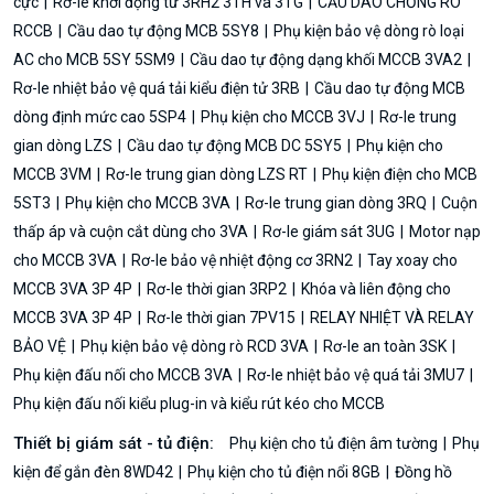
cực
Rơ-le khởi động từ 3RH2 3TH và 3TG
CẦU DAO CHỐNG RÒ
RCCB
Cầu dao tự động MCB 5SY8
Phụ kiện bảo vệ dòng rò loại
AC cho MCB 5SY 5SM9
Cầu dao tự động dạng khối MCCB 3VA2
Rơ-le nhiệt bảo vệ quá tải kiểu điện tử 3RB
Cầu dao tự động MCB
dòng định mức cao 5SP4
Phụ kiện cho MCCB 3VJ
Rơ-le trung
gian dòng LZS
Cầu dao tự động MCB DC 5SY5
Phụ kiện cho
MCCB 3VM
Rơ-le trung gian dòng LZS RT
Phụ kiện điện cho MCB
5ST3
Phụ kiện cho MCCB 3VA
Rơ-le trung gian dòng 3RQ
Cuộn
thấp áp và cuộn cắt dùng cho 3VA
Rơ-le giám sát 3UG
Motor nạp
cho MCCB 3VA
Rơ-le bảo vệ nhiệt động cơ 3RN2
Tay xoay cho
MCCB 3VA 3P 4P
Rơ-le thời gian 3RP2
Khóa và liên động cho
MCCB 3VA 3P 4P
Rơ-le thời gian 7PV15
RELAY NHIỆT VÀ RELAY
BẢO VỆ
Phụ kiện bảo vệ dòng rò RCD 3VA
Rơ-le an toàn 3SK
Phụ kiện đấu nối cho MCCB 3VA
Rơ-le nhiệt bảo vệ quá tải 3MU7
Phụ kiện đấu nối kiểu plug-in và kiểu rút kéo cho MCCB
Thiết bị giám sát - tủ điện:
Phụ kiện cho tủ điện âm tường
Phụ
kiện để gắn đèn 8WD42
Phụ kiện cho tủ điện nổi 8GB
Đồng hồ