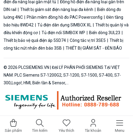
điện đa năng loại gắn mặt tủ
Đồng hồ điện đa năng loại gắn trên
DIN rail
Thiết bị giám sát điện năng loại đa kênh
Biến dòng đo
lường 4NC
Phần mềm đồng hồ đo PAC Powerconfig
Đèn tầng
báo hiệu 8WD42
Tủ điện dân dụng SIMBOX XL
Thiết bị quản lý và
điều khiển động cơ
Tủ điện nổi SIMBOX WP
Biến dòng 3UL23
Thiết bị bảo vệ quá điện áp 5SD74
Công tắc vị trí 3SE5
Thiết bị
công tắc nút nhấn đèn báo 3SB
THIẾT BỊ GIÁM SÁT - ĐÈN BÁO
© 2026 PLCSIEMENS.VN | ĐẠI LÝ PHÂN PHỐI SIEMENS TẠI VIỆT
NAM. PLC Siemens S7-1200G2, S7-1200, S7-1500, S7-400, S7-
300,Logo!, HMI, Biến tần & Sensor,...
Sản phẩm
Tìm kiếm
Yêu thích
Tài khoản
Menu