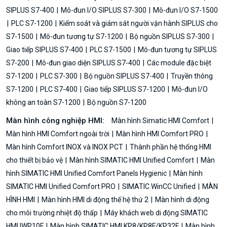
SIPLUS S7-400
Mô-đun I/O SIPLUS S7-300
Mô-đun I/O S7-1500
PLC S7-1200
Kiểm soát và giám sát người vận hành SIPLUS cho
S7-1500
Mô-đun tương tự S7-1200
Bộ nguồn SIPLUS S7-300
Giao tiếp SIPLUS S7-400
PLC S7-1500
Mô-đun tương tự SIPLUS
S7-200
Mô-đun giao diện SIPLUS S7-400
Các module đặc biệt
S7-1200
PLC S7-300
Bộ nguồn SIPLUS S7-400
Truyền thông
S7-1200
PLC S7-400
Giao tiếp SIPLUS S7-1200
Mô-đun I/O
không an toàn S7-1200
Bộ nguồn S7-1200
Màn hình công nghiệp HMI:
Màn hình Simatic HMI Comfort
Màn hình HMI Comfort ngoài trời
Màn hình HMI Comfort PRO
Màn hình Comfort INOX và INOX PCT
Thành phần hệ thống HMI
cho thiết bị bảo vệ
Màn hình SIMATIC HMI Unified Comfort
Màn
hình SIMATIC HMI Unified Comfort Panels Hygienic
Màn hình
SIMATIC HMI Unified Comfort PRO
SIMATIC WinCC Unified
MÀN
HÌNH HMI
Màn hình HMI di động thế hệ thứ 2
Màn hình di động
cho môi trường nhiệt độ thấp
Máy khách web di động SIMATIC
HMI IWP10F
Màn hình SIMATIC HMI KP8/KP8F/KP32F
Màn hình