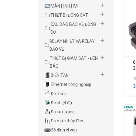
MÀN HÌNH HMI
THIẾT BỊ ĐÓNG CẮT
CẦU DAO BẢO VỆ ĐỘNG
CƠ
RELAY NHIỆT VÀ RELAY
BẢO VỆ
THIẾT BỊ GIÁM SÁT - ĐÈN
6
BÁO
2
BIẾN TẦN
Ethernet công nghiệp
3
Đo mức
Đo nhiệt độ
Đo lưu lượng
Đo mức thủy tĩnh
Bộ định vị van