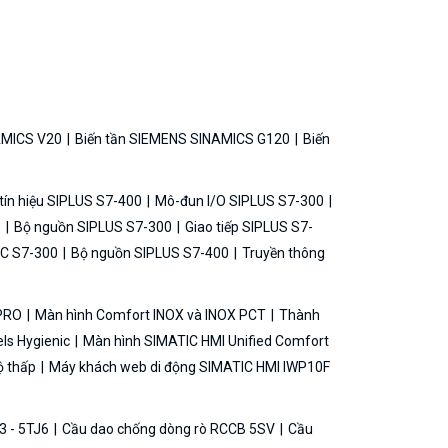
AMICS V20
Biến tần SIEMENS SINAMICS G120
Biến
ín hiệu SIPLUS S7-400
Mô-đun I/O SIPLUS S7-300
0
Bộ nguồn SIPLUS S7-300
Giao tiếp SIPLUS S7-
C S7-300
Bộ nguồn SIPLUS S7-400
Truyền thông
 PRO
Màn hình Comfort INOX và INOX PCT
Thành
ls Hygienic
Màn hình SIMATIC HMI Unified Comfort
ộ thấp
Máy khách web di động SIMATIC HMI IWP10F
3 - 5TJ6
Cầu dao chống dòng rò RCCB 5SV
Cầu