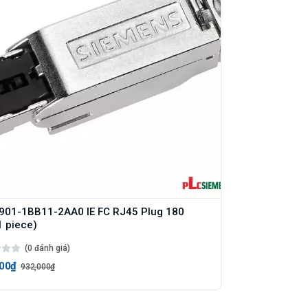
901-1BB11-2AA0 IE FC RJ45 Plug 180
1 piece)
(0 đánh giá)
00₫
932,000₫