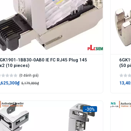
GK1901-1BB30-0AB0 IE FC RJ45 Plug 145
6GK19
x2 (10 pieces)
(50 p
(0 đánh giá)
,625,300₫
13,40
5,179,000₫
-30%