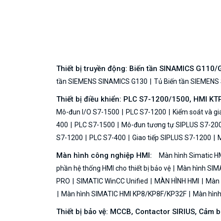
Thiết bị truyền động: Biến tần SINAMICS G110
tần SIEMENS SINAMICS G130
Tủ Biến tần SIEMENS
Thiết bị điều khiển: PLC S7-1200/1500, HMI KT
Mô-đun I/O S7-1500
PLC S7-1200
Kiểm soát và g
400
PLC S7-1500
Mô-đun tương tự SIPLUS S7-20
S7-1200
PLC S7-400
Giao tiếp SIPLUS S7-1200
M
Màn hình công nghiệp HMI:
Màn hình Simatic H
phần hệ thống HMI cho thiết bị bảo vệ
Màn hình SIMA
PRO
SIMATIC WinCC Unified
MÀN HÌNH HMI
Màn h
Màn hình SIMATIC HMI KP8/KP8F/KP32F
Màn hình 
Thiết bị bảo vệ: MCCB, Contactor SIRIUS, Cảm 