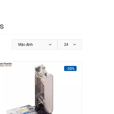
s
Mặc định
24
-30%