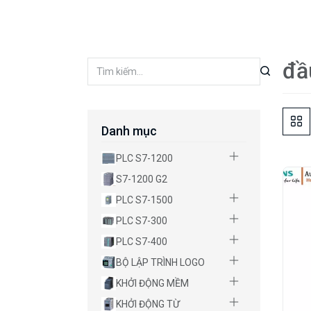
đầ
Danh mục
PLC S7-1200
S7-1200 G2
PLC S7-1500
PLC S7-300
PLC S7-400
BỘ LẬP TRÌNH LOGO
KHỞI ĐỘNG MỀM
KHỞI ĐỘNG TỪ