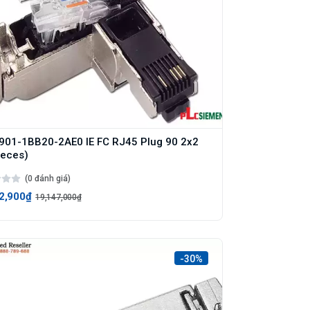
01-1BB20-2AE0 IE FC RJ45 Plug 90 2x2
ieces)
(0 đánh giá)
2,900₫
19,147,000₫
-30%