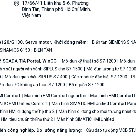
17/66/41 Liên khu 5-6, Phường
Bình Tân, Thành phố Hồ Chí Minh,
Việt Nam
/G120/G130, Servo motor, Khởi động mềm:
Biến tần SIEMENS SIN
 SINAMICS G150
BIẾN TẦN
P, SCADA TIA Portal, WinCC:
Mô-đun kỹ thuật số S7-1200
Mô-đun t
iám sát người vận hành SIPLUS cho S7-1500
Mô-đun tương tự S7-120
0
Mô-đun giao diện SIPLUS S7-400
Các module đặc biệt S7-1200
PL
ô-đun I/O không an toàn S7-1200
Bộ nguồn S7-1200
MI Comfort
Màn hình HMI Comfort ngoài trời
Màn hình HMI Comfort
TIC HMI Unified Comfort
Màn hình SIMATIC HMI Unified Comfort Pane
ình HMI di động thế hệ thứ 2
Màn hình di động cho môi trường nhiệt đ
HMI tiêu chuẩn thế hệ thứ 2
Màn hình SIMATIC HMI Unified
biến công nghiệp, Đo lường năng lượng:
Cầu dao tự động MCB 5TJ