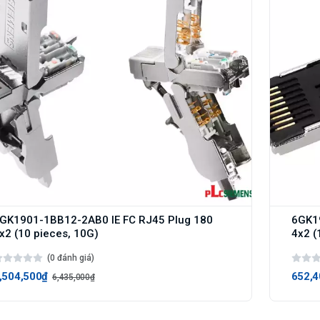
GK1901-1BB12-2AB0 IE FC RJ45 Plug 180
6GK1
x2 (10 pieces, 10G)
4x2 (
(0 đánh giá)
,504,500₫
652,4
6,435,000₫