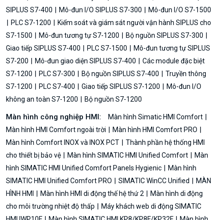
SIPLUS S7-400
Mô-đun I/O SIPLUS S7-300
Mô-đun I/O S7-1500
PLC S7-1200
Kiểm soát và giám sát người vận hành SIPLUS cho
S7-1500
Mô-đun tương tự S7-1200
Bộ nguồn SIPLUS S7-300
Giao tiếp SIPLUS S7-400
PLC S7-1500
Mô-đun tương tự SIPLUS
S7-200
Mô-đun giao diện SIPLUS S7-400
Các module đặc biệt
S7-1200
PLC S7-300
Bộ nguồn SIPLUS S7-400
Truyền thông
S7-1200
PLC S7-400
Giao tiếp SIPLUS S7-1200
Mô-đun I/O
không an toàn S7-1200
Bộ nguồn S7-1200
Màn hình công nghiệp HMI:
Màn hình Simatic HMI Comfort
Màn hình HMI Comfort ngoài trời
Màn hình HMI Comfort PRO
Màn hình Comfort INOX và INOX PCT
Thành phần hệ thống HMI
cho thiết bị bảo vệ
Màn hình SIMATIC HMI Unified Comfort
Màn
hình SIMATIC HMI Unified Comfort Panels Hygienic
Màn hình
SIMATIC HMI Unified Comfort PRO
SIMATIC WinCC Unified
MÀN
HÌNH HMI
Màn hình HMI di động thế hệ thứ 2
Màn hình di động
cho môi trường nhiệt độ thấp
Máy khách web di động SIMATIC
HMI IWP10F
Màn hình SIMATIC HMI KP8/KP8F/KP32F
Màn hình