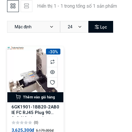
Hiển thị 1 - 1 trong tổng số 1 sản phẩm
Mặc định
24
Lọc
-30%
Thêm vào giỏ hàng
6GK1901-1BB20-2AB0
IE FC RJ45 Plug 90
2x2 (10 pieces)
(0)
3,625,300₫
5,179,000₫