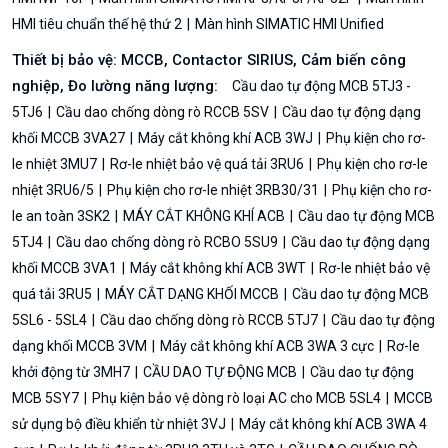
HMI tiêu chuẩn thế hệ thứ 2
Màn hình SIMATIC HMI Unified
Thiết bị bảo vệ: MCCB, Contactor SIRIUS, Cảm biến công
nghiệp, Đo lường năng lượng:
Cầu dao tự động MCB 5TJ3 -
5TJ6
Cầu dao chống dòng rò RCCB 5SV
Cầu dao tự động dạng
khối MCCB 3VA27
Máy cắt không khí ACB 3WJ
Phụ kiện cho rơ-
le nhiệt 3MU7
Rơ-le nhiệt bảo vệ quá tải 3RU6
Phụ kiện cho rơ-le
nhiệt 3RU6/5
Phụ kiện cho rơ-le nhiệt 3RB30/31
Phụ kiện cho rơ-
le an toàn 3SK2
MÁY CẮT KHÔNG KHÍ ACB
Cầu dao tự động MCB
5TJ4
Cầu dao chống dòng rò RCBO 5SU9
Cầu dao tự động dạng
khối MCCB 3VA1
Máy cắt không khí ACB 3WT
Rơ-le nhiệt bảo vệ
quá tải 3RU5
MÁY CẮT DẠNG KHỐI MCCB
Cầu dao tự động MCB
5SL6 - 5SL4
Cầu dao chống dòng rò RCCB 5TJ7
Cầu dao tự động
dạng khối MCCB 3VM
Máy cắt không khí ACB 3WA 3 cực
Rơ-le
khởi động từ 3MH7
CẦU DAO TỰ ĐỘNG MCB
Cầu dao tự động
MCB 5SY7
Phụ kiện bảo vệ dòng rò loại AC cho MCB 5SL4
MCCB
sử dụng bộ điều khiển từ nhiệt 3VJ
Máy cắt không khí ACB 3WA 4