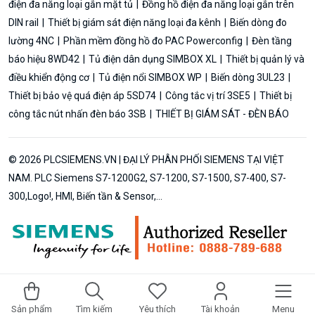
điện đa năng loại gắn mặt tủ
Đồng hồ điện đa năng loại gắn trên
DIN rail
Thiết bị giám sát điện năng loại đa kênh
Biến dòng đo
lường 4NC
Phần mềm đồng hồ đo PAC Powerconfig
Đèn tầng
báo hiệu 8WD42
Tủ điện dân dụng SIMBOX XL
Thiết bị quản lý và
điều khiển động cơ
Tủ điện nổi SIMBOX WP
Biến dòng 3UL23
Thiết bị bảo vệ quá điện áp 5SD74
Công tắc vị trí 3SE5
Thiết bị
công tắc nút nhấn đèn báo 3SB
THIẾT BỊ GIÁM SÁT - ĐÈN BÁO
© 2026 PLCSIEMENS.VN | ĐẠI LÝ PHÂN PHỐI SIEMENS TẠI VIỆT
NAM. PLC Siemens S7-1200G2, S7-1200, S7-1500, S7-400, S7-
300,Logo!, HMI, Biến tần & Sensor,...
Sản phẩm
Tìm kiếm
Yêu thích
Tài khoản
Menu