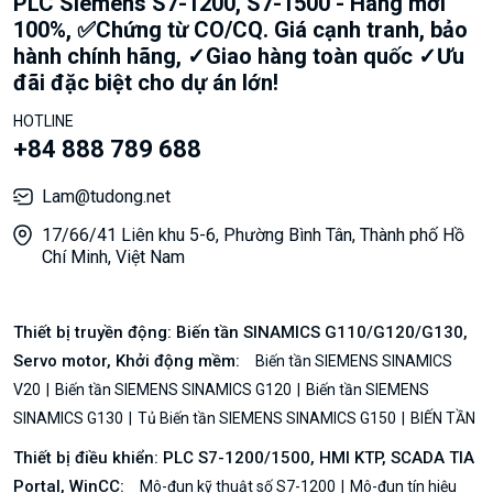
PLC Siemens S7-1200, S7-1500 - Hàng mới
100%, ✅Chứng từ CO/CQ. Giá cạnh tranh, bảo
hành chính hãng, ✓Giao hàng toàn quốc ✓Ưu
đãi đặc biệt cho dự án lớn!
HOTLINE
+84 888 789 688
Lam@tudong.net
17/66/41 Liên khu 5-6, Phường Bình Tân, Thành phố Hồ
Chí Minh, Việt Nam
Thiết bị truyền động: Biến tần SINAMICS G110/G120/G130,
Servo motor, Khởi động mềm:
Biến tần SIEMENS SINAMICS
V20
Biến tần SIEMENS SINAMICS G120
Biến tần SIEMENS
SINAMICS G130
Tủ Biến tần SIEMENS SINAMICS G150
BIẾN TẦN
Thiết bị điều khiển: PLC S7-1200/1500, HMI KTP, SCADA TIA
Portal, WinCC:
Mô-đun kỹ thuật số S7-1200
Mô-đun tín hiệu