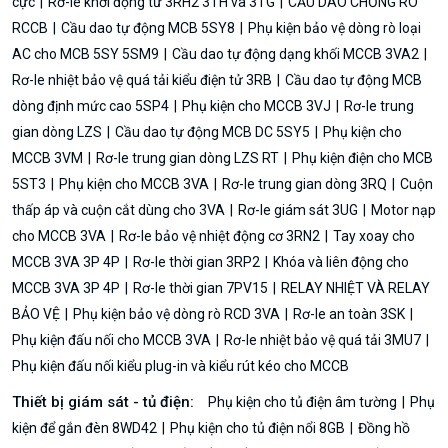
cực
Rơ-le khởi động từ 3RH2 3TH và 3TG
CẦU DAO CHỐNG RÒ
RCCB
Cầu dao tự động MCB 5SY8
Phụ kiện bảo vệ dòng rò loại
AC cho MCB 5SY 5SM9
Cầu dao tự động dạng khối MCCB 3VA2
Rơ-le nhiệt bảo vệ quá tải kiểu điện tử 3RB
Cầu dao tự động MCB
dòng định mức cao 5SP4
Phụ kiện cho MCCB 3VJ
Rơ-le trung
gian dòng LZS
Cầu dao tự động MCB DC 5SY5
Phụ kiện cho
MCCB 3VM
Rơ-le trung gian dòng LZS RT
Phụ kiện điện cho MCB
5ST3
Phụ kiện cho MCCB 3VA
Rơ-le trung gian dòng 3RQ
Cuộn
thấp áp và cuộn cắt dùng cho 3VA
Rơ-le giám sát 3UG
Motor nạp
cho MCCB 3VA
Rơ-le bảo vệ nhiệt động cơ 3RN2
Tay xoay cho
MCCB 3VA 3P 4P
Rơ-le thời gian 3RP2
Khóa và liên động cho
MCCB 3VA 3P 4P
Rơ-le thời gian 7PV15
RELAY NHIỆT VÀ RELAY
BẢO VỆ
Phụ kiện bảo vệ dòng rò RCD 3VA
Rơ-le an toàn 3SK
Phụ kiện đấu nối cho MCCB 3VA
Rơ-le nhiệt bảo vệ quá tải 3MU7
Phụ kiện đấu nối kiểu plug-in và kiểu rút kéo cho MCCB
Thiết bị giám sát - tủ điện:
Phụ kiện cho tủ điện âm tường
Phụ
kiện để gắn đèn 8WD42
Phụ kiện cho tủ điện nổi 8GB
Đồng hồ