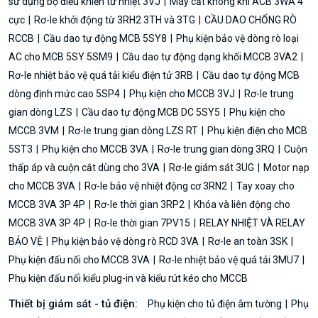
sử dụng bộ điều khiển từ nhiệt 3VJ
Máy cắt không khí ACB 3WA 4
cực
Rơ-le khởi động từ 3RH2 3TH và 3TG
CẦU DAO CHỐNG RÒ
RCCB
Cầu dao tự động MCB 5SY8
Phụ kiện bảo vệ dòng rò loại
AC cho MCB 5SY 5SM9
Cầu dao tự động dạng khối MCCB 3VA2
Rơ-le nhiệt bảo vệ quá tải kiểu điện tử 3RB
Cầu dao tự động MCB
dòng định mức cao 5SP4
Phụ kiện cho MCCB 3VJ
Rơ-le trung
gian dòng LZS
Cầu dao tự động MCB DC 5SY5
Phụ kiện cho
MCCB 3VM
Rơ-le trung gian dòng LZS RT
Phụ kiện điện cho MCB
5ST3
Phụ kiện cho MCCB 3VA
Rơ-le trung gian dòng 3RQ
Cuộn
thấp áp và cuộn cắt dùng cho 3VA
Rơ-le giám sát 3UG
Motor nạp
cho MCCB 3VA
Rơ-le bảo vệ nhiệt động cơ 3RN2
Tay xoay cho
MCCB 3VA 3P 4P
Rơ-le thời gian 3RP2
Khóa và liên động cho
MCCB 3VA 3P 4P
Rơ-le thời gian 7PV15
RELAY NHIỆT VÀ RELAY
BẢO VỆ
Phụ kiện bảo vệ dòng rò RCD 3VA
Rơ-le an toàn 3SK
Phụ kiện đấu nối cho MCCB 3VA
Rơ-le nhiệt bảo vệ quá tải 3MU7
Phụ kiện đấu nối kiểu plug-in và kiểu rút kéo cho MCCB
Thiết bị giám sát - tủ điện:
Phụ kiện cho tủ điện âm tường
Phụ