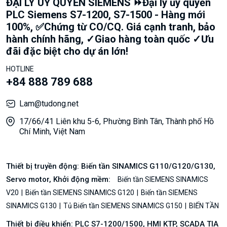
ĐẠI LÝ UỶ QUYỀN SIEMENS ⏩Đại lý ủy quyền
PLC Siemens S7-1200, S7-1500 - Hàng mới
100%, ✅Chứng từ CO/CQ. Giá cạnh tranh, bảo
hành chính hãng, ✓Giao hàng toàn quốc ✓Ưu
đãi đặc biệt cho dự án lớn!
HOTLINE
+84 888 789 688
Lam@tudong.net
17/66/41 Liên khu 5-6, Phường Bình Tân, Thành phố Hồ
Chí Minh, Việt Nam
Thiết bị truyền động: Biến tần SINAMICS G110/G120/G130,
Servo motor, Khởi động mềm:
Biến tần SIEMENS SINAMICS
V20
Biến tần SIEMENS SINAMICS G120
Biến tần SIEMENS
SINAMICS G130
Tủ Biến tần SIEMENS SINAMICS G150
BIẾN TẦN
Thiết bị điều khiển: PLC S7-1200/1500, HMI KTP, SCADA TIA