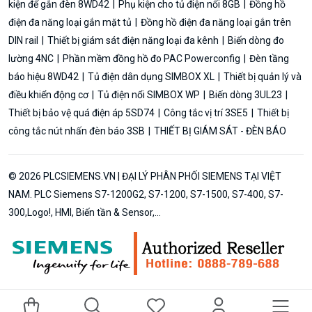
kiện để gắn đèn 8WD42
Phụ kiện cho tủ điện nổi 8GB
Đồng hồ
điện đa năng loại gắn mặt tủ
Đồng hồ điện đa năng loại gắn trên
DIN rail
Thiết bị giám sát điện năng loại đa kênh
Biến dòng đo
lường 4NC
Phần mềm đồng hồ đo PAC Powerconfig
Đèn tầng
báo hiệu 8WD42
Tủ điện dân dụng SIMBOX XL
Thiết bị quản lý và
điều khiển động cơ
Tủ điện nổi SIMBOX WP
Biến dòng 3UL23
Thiết bị bảo vệ quá điện áp 5SD74
Công tắc vị trí 3SE5
Thiết bị
công tắc nút nhấn đèn báo 3SB
THIẾT BỊ GIÁM SÁT - ĐÈN BÁO
© 2026 PLCSIEMENS.VN | ĐẠI LÝ PHÂN PHỐI SIEMENS TẠI VIỆT
NAM. PLC Siemens S7-1200G2, S7-1200, S7-1500, S7-400, S7-
300,Logo!, HMI, Biến tần & Sensor,...