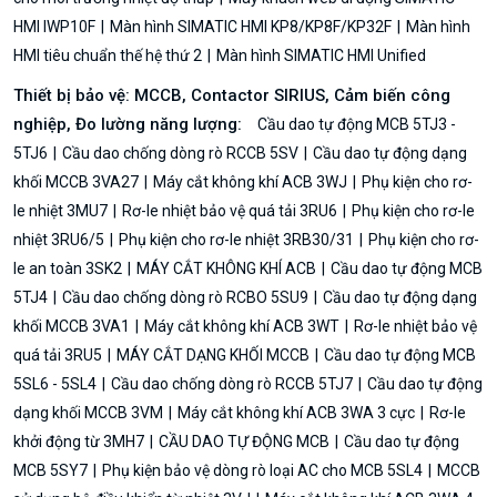
HMI IWP10F
Màn hình SIMATIC HMI KP8/KP8F/KP32F
Màn hình
HMI tiêu chuẩn thế hệ thứ 2
Màn hình SIMATIC HMI Unified
Thiết bị bảo vệ: MCCB, Contactor SIRIUS, Cảm biến công
nghiệp, Đo lường năng lượng:
Cầu dao tự động MCB 5TJ3 -
5TJ6
Cầu dao chống dòng rò RCCB 5SV
Cầu dao tự động dạng
khối MCCB 3VA27
Máy cắt không khí ACB 3WJ
Phụ kiện cho rơ-
le nhiệt 3MU7
Rơ-le nhiệt bảo vệ quá tải 3RU6
Phụ kiện cho rơ-le
nhiệt 3RU6/5
Phụ kiện cho rơ-le nhiệt 3RB30/31
Phụ kiện cho rơ-
le an toàn 3SK2
MÁY CẮT KHÔNG KHÍ ACB
Cầu dao tự động MCB
5TJ4
Cầu dao chống dòng rò RCBO 5SU9
Cầu dao tự động dạng
khối MCCB 3VA1
Máy cắt không khí ACB 3WT
Rơ-le nhiệt bảo vệ
quá tải 3RU5
MÁY CẮT DẠNG KHỐI MCCB
Cầu dao tự động MCB
5SL6 - 5SL4
Cầu dao chống dòng rò RCCB 5TJ7
Cầu dao tự động
dạng khối MCCB 3VM
Máy cắt không khí ACB 3WA 3 cực
Rơ-le
khởi động từ 3MH7
CẦU DAO TỰ ĐỘNG MCB
Cầu dao tự động
MCB 5SY7
Phụ kiện bảo vệ dòng rò loại AC cho MCB 5SL4
MCCB