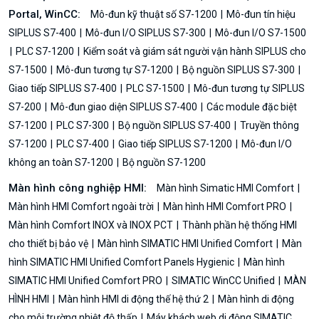
Portal, WinCC:
Mô-đun kỹ thuật số S7-1200
Mô-đun tín hiệu
SIPLUS S7-400
Mô-đun I/O SIPLUS S7-300
Mô-đun I/O S7-1500
PLC S7-1200
Kiểm soát và giám sát người vận hành SIPLUS cho
S7-1500
Mô-đun tương tự S7-1200
Bộ nguồn SIPLUS S7-300
Giao tiếp SIPLUS S7-400
PLC S7-1500
Mô-đun tương tự SIPLUS
S7-200
Mô-đun giao diện SIPLUS S7-400
Các module đặc biệt
S7-1200
PLC S7-300
Bộ nguồn SIPLUS S7-400
Truyền thông
S7-1200
PLC S7-400
Giao tiếp SIPLUS S7-1200
Mô-đun I/O
không an toàn S7-1200
Bộ nguồn S7-1200
Màn hình công nghiệp HMI:
Màn hình Simatic HMI Comfort
Màn hình HMI Comfort ngoài trời
Màn hình HMI Comfort PRO
Màn hình Comfort INOX và INOX PCT
Thành phần hệ thống HMI
cho thiết bị bảo vệ
Màn hình SIMATIC HMI Unified Comfort
Màn
hình SIMATIC HMI Unified Comfort Panels Hygienic
Màn hình
SIMATIC HMI Unified Comfort PRO
SIMATIC WinCC Unified
MÀN
HÌNH HMI
Màn hình HMI di động thế hệ thứ 2
Màn hình di động
cho môi trường nhiệt độ thấp
Máy khách web di động SIMATIC