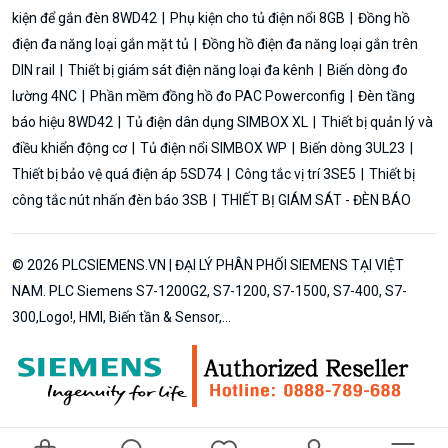
kiện để gắn đèn 8WD42
Phụ kiện cho tủ điện nổi 8GB
Đồng hồ
điện đa năng loại gắn mặt tủ
Đồng hồ điện đa năng loại gắn trên
DIN rail
Thiết bị giám sát điện năng loại đa kênh
Biến dòng đo
lường 4NC
Phần mềm đồng hồ đo PAC Powerconfig
Đèn tầng
báo hiệu 8WD42
Tủ điện dân dụng SIMBOX XL
Thiết bị quản lý và
điều khiển động cơ
Tủ điện nổi SIMBOX WP
Biến dòng 3UL23
Thiết bị bảo vệ quá điện áp 5SD74
Công tắc vị trí 3SE5
Thiết bị
công tắc nút nhấn đèn báo 3SB
THIẾT BỊ GIÁM SÁT - ĐÈN BÁO
© 2026 PLCSIEMENS.VN | ĐẠI LÝ PHÂN PHỐI SIEMENS TẠI VIỆT
NAM. PLC Siemens S7-1200G2, S7-1200, S7-1500, S7-400, S7-
300,Logo!, HMI, Biến tần & Sensor,...