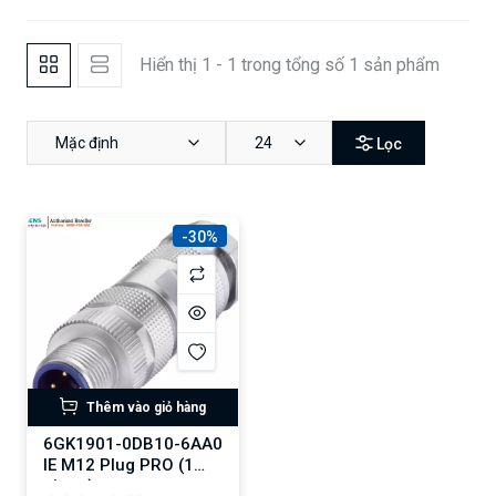
Hiển thị 1 - 1 trong tổng số 1 sản phẩm
Mặc định
24
Lọc
-30%
Thêm vào giỏ hàng
6GK1901-0DB10-6AA0
IE M12 Plug PRO (1
piece)