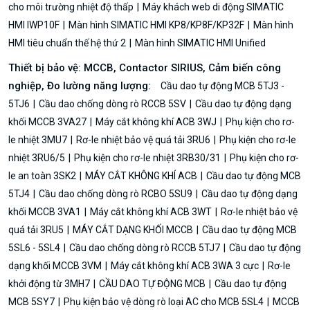
cho môi trường nhiệt độ thấp
Máy khách web di động SIMATIC
HMI IWP10F
Màn hình SIMATIC HMI KP8/KP8F/KP32F
Màn hình
HMI tiêu chuẩn thế hệ thứ 2
Màn hình SIMATIC HMI Unified
Thiết bị bảo vệ: MCCB, Contactor SIRIUS, Cảm biến công
nghiệp, Đo lường năng lượng:
Cầu dao tự động MCB 5TJ3 -
5TJ6
Cầu dao chống dòng rò RCCB 5SV
Cầu dao tự động dạng
khối MCCB 3VA27
Máy cắt không khí ACB 3WJ
Phụ kiện cho rơ-
le nhiệt 3MU7
Rơ-le nhiệt bảo vệ quá tải 3RU6
Phụ kiện cho rơ-le
nhiệt 3RU6/5
Phụ kiện cho rơ-le nhiệt 3RB30/31
Phụ kiện cho rơ-
le an toàn 3SK2
MÁY CẮT KHÔNG KHÍ ACB
Cầu dao tự động MCB
5TJ4
Cầu dao chống dòng rò RCBO 5SU9
Cầu dao tự động dạng
khối MCCB 3VA1
Máy cắt không khí ACB 3WT
Rơ-le nhiệt bảo vệ
quá tải 3RU5
MÁY CẮT DẠNG KHỐI MCCB
Cầu dao tự động MCB
5SL6 - 5SL4
Cầu dao chống dòng rò RCCB 5TJ7
Cầu dao tự động
dạng khối MCCB 3VM
Máy cắt không khí ACB 3WA 3 cực
Rơ-le
khởi động từ 3MH7
CẦU DAO TỰ ĐỘNG MCB
Cầu dao tự động
MCB 5SY7
Phụ kiện bảo vệ dòng rò loại AC cho MCB 5SL4
MCCB