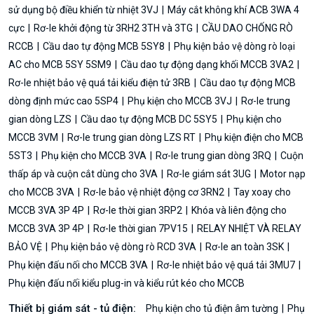
sử dụng bộ điều khiển từ nhiệt 3VJ
Máy cắt không khí ACB 3WA 4
cực
Rơ-le khởi động từ 3RH2 3TH và 3TG
CẦU DAO CHỐNG RÒ
RCCB
Cầu dao tự động MCB 5SY8
Phụ kiện bảo vệ dòng rò loại
AC cho MCB 5SY 5SM9
Cầu dao tự động dạng khối MCCB 3VA2
Rơ-le nhiệt bảo vệ quá tải kiểu điện tử 3RB
Cầu dao tự động MCB
dòng định mức cao 5SP4
Phụ kiện cho MCCB 3VJ
Rơ-le trung
gian dòng LZS
Cầu dao tự động MCB DC 5SY5
Phụ kiện cho
MCCB 3VM
Rơ-le trung gian dòng LZS RT
Phụ kiện điện cho MCB
5ST3
Phụ kiện cho MCCB 3VA
Rơ-le trung gian dòng 3RQ
Cuộn
thấp áp và cuộn cắt dùng cho 3VA
Rơ-le giám sát 3UG
Motor nạp
cho MCCB 3VA
Rơ-le bảo vệ nhiệt động cơ 3RN2
Tay xoay cho
MCCB 3VA 3P 4P
Rơ-le thời gian 3RP2
Khóa và liên động cho
MCCB 3VA 3P 4P
Rơ-le thời gian 7PV15
RELAY NHIỆT VÀ RELAY
BẢO VỆ
Phụ kiện bảo vệ dòng rò RCD 3VA
Rơ-le an toàn 3SK
Phụ kiện đấu nối cho MCCB 3VA
Rơ-le nhiệt bảo vệ quá tải 3MU7
Phụ kiện đấu nối kiểu plug-in và kiểu rút kéo cho MCCB
Thiết bị giám sát - tủ điện:
Phụ kiện cho tủ điện âm tường
Phụ