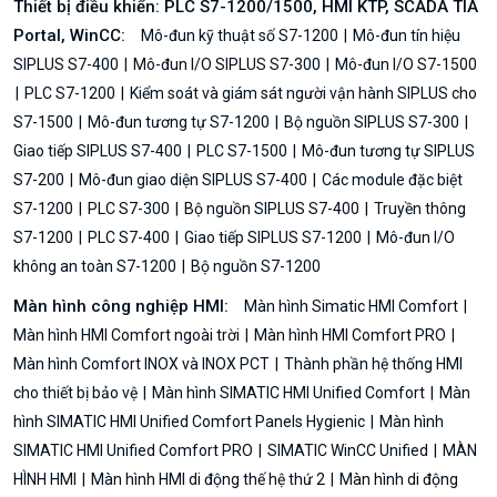
Thiết bị điều khiển: PLC S7-1200/1500, HMI KTP, SCADA TIA
Portal, WinCC:
Mô-đun kỹ thuật số S7-1200
Mô-đun tín hiệu
SIPLUS S7-400
Mô-đun I/O SIPLUS S7-300
Mô-đun I/O S7-1500
PLC S7-1200
Kiểm soát và giám sát người vận hành SIPLUS cho
S7-1500
Mô-đun tương tự S7-1200
Bộ nguồn SIPLUS S7-300
Giao tiếp SIPLUS S7-400
PLC S7-1500
Mô-đun tương tự SIPLUS
S7-200
Mô-đun giao diện SIPLUS S7-400
Các module đặc biệt
S7-1200
PLC S7-300
Bộ nguồn SIPLUS S7-400
Truyền thông
S7-1200
PLC S7-400
Giao tiếp SIPLUS S7-1200
Mô-đun I/O
không an toàn S7-1200
Bộ nguồn S7-1200
Màn hình công nghiệp HMI:
Màn hình Simatic HMI Comfort
Màn hình HMI Comfort ngoài trời
Màn hình HMI Comfort PRO
Màn hình Comfort INOX và INOX PCT
Thành phần hệ thống HMI
cho thiết bị bảo vệ
Màn hình SIMATIC HMI Unified Comfort
Màn
hình SIMATIC HMI Unified Comfort Panels Hygienic
Màn hình
SIMATIC HMI Unified Comfort PRO
SIMATIC WinCC Unified
MÀN
HÌNH HMI
Màn hình HMI di động thế hệ thứ 2
Màn hình di động