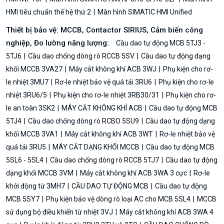
HMI tiêu chuẩn thế hệ thứ 2
Màn hình SIMATIC HMI Unified
Thiết bị bảo vệ: MCCB, Contactor SIRIUS, Cảm biến công
nghiệp, Đo lường năng lượng:
Cầu dao tự động MCB 5TJ3 -
5TJ6
Cầu dao chống dòng rò RCCB 5SV
Cầu dao tự động dạng
khối MCCB 3VA27
Máy cắt không khí ACB 3WJ
Phụ kiện cho rơ-
le nhiệt 3MU7
Rơ-le nhiệt bảo vệ quá tải 3RU6
Phụ kiện cho rơ-le
nhiệt 3RU6/5
Phụ kiện cho rơ-le nhiệt 3RB30/31
Phụ kiện cho rơ-
le an toàn 3SK2
MÁY CẮT KHÔNG KHÍ ACB
Cầu dao tự động MCB
5TJ4
Cầu dao chống dòng rò RCBO 5SU9
Cầu dao tự động dạng
khối MCCB 3VA1
Máy cắt không khí ACB 3WT
Rơ-le nhiệt bảo vệ
quá tải 3RU5
MÁY CẮT DẠNG KHỐI MCCB
Cầu dao tự động MCB
5SL6 - 5SL4
Cầu dao chống dòng rò RCCB 5TJ7
Cầu dao tự động
dạng khối MCCB 3VM
Máy cắt không khí ACB 3WA 3 cực
Rơ-le
khởi động từ 3MH7
CẦU DAO TỰ ĐỘNG MCB
Cầu dao tự động
MCB 5SY7
Phụ kiện bảo vệ dòng rò loại AC cho MCB 5SL4
MCCB
sử dụng bộ điều khiển từ nhiệt 3VJ
Máy cắt không khí ACB 3WA 4