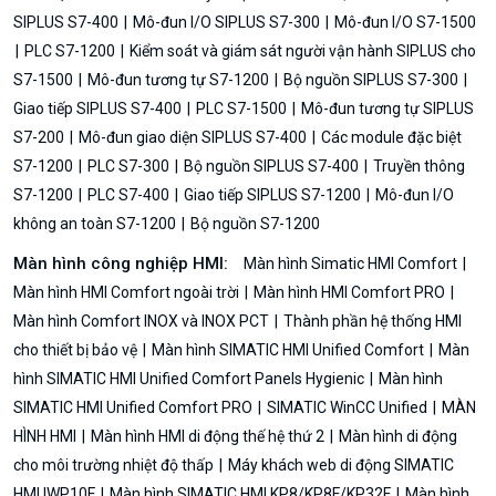
SIPLUS S7-400
Mô-đun I/O SIPLUS S7-300
Mô-đun I/O S7-1500
PLC S7-1200
Kiểm soát và giám sát người vận hành SIPLUS cho
S7-1500
Mô-đun tương tự S7-1200
Bộ nguồn SIPLUS S7-300
Giao tiếp SIPLUS S7-400
PLC S7-1500
Mô-đun tương tự SIPLUS
S7-200
Mô-đun giao diện SIPLUS S7-400
Các module đặc biệt
S7-1200
PLC S7-300
Bộ nguồn SIPLUS S7-400
Truyền thông
S7-1200
PLC S7-400
Giao tiếp SIPLUS S7-1200
Mô-đun I/O
không an toàn S7-1200
Bộ nguồn S7-1200
Màn hình công nghiệp HMI:
Màn hình Simatic HMI Comfort
Màn hình HMI Comfort ngoài trời
Màn hình HMI Comfort PRO
Màn hình Comfort INOX và INOX PCT
Thành phần hệ thống HMI
cho thiết bị bảo vệ
Màn hình SIMATIC HMI Unified Comfort
Màn
hình SIMATIC HMI Unified Comfort Panels Hygienic
Màn hình
SIMATIC HMI Unified Comfort PRO
SIMATIC WinCC Unified
MÀN
HÌNH HMI
Màn hình HMI di động thế hệ thứ 2
Màn hình di động
cho môi trường nhiệt độ thấp
Máy khách web di động SIMATIC
HMI IWP10F
Màn hình SIMATIC HMI KP8/KP8F/KP32F
Màn hình