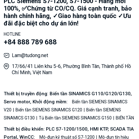
PLC Siemens S7-1200, S7-1500 - Hàng mới
100%, ✅Chứng từ CO/CQ. Giá cạnh tranh, bảo
hành chính hãng, ✓Giao hàng toàn quốc ✓Ưu
đãi đặc biệt cho dự án lớn!
HOTLINE
+84 888 789 688
Lam@tudong.net
17/66/41 Liên khu 5-6, Phường Bình Tân, Thành phố Hồ
Chí Minh, Việt Nam
Thiết bị truyền động: Biến tần SINAMICS G110/G120/G130,
Servo motor, Khởi động mềm:
Biến tần SIEMENS SINAMICS
V20
Biến tần SIEMENS SINAMICS G120
Biến tần SIEMENS
SINAMICS G130
Tủ Biến tần SIEMENS SINAMICS G150
BIẾN TẦN
Thiết bị điều khiển: PLC S7-1200/1500, HMI KTP, SCADA TIA
Portal, WinCC:
Mô-đun kỹ thuật số S7-1200
Mô-đun tín hiệu