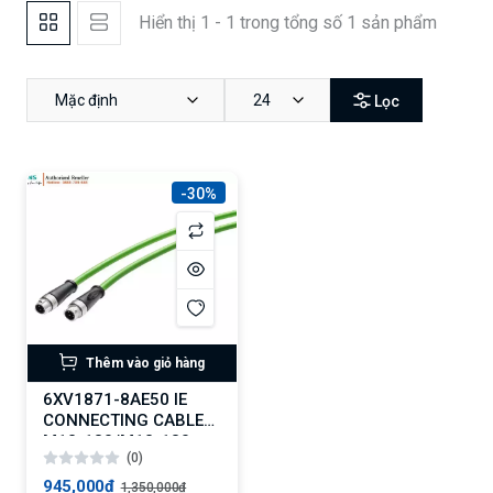
Hiển thị 1 - 1 trong tổng số 1 sản phẩm
Mặc định
24
Lọc
-30%
Thêm vào giỏ hàng
6XV1871-8AE50 IE
CONNECTING CABLE
M12-180/M12-180
(0)
0,5M
945,000₫
1,350,000₫