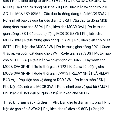
cực
Rơ-le khởi động từ 3RH2 3TH và 3TG
CẦU DAO CHỐNG RÒ
RCCB
Cầu dao tự động MCB 5SY8
Phụ kiện bảo vệ dòng rò loại
AC cho MCB 5SY 5SM9
Cầu dao tự động dạng khối MCCB 3VA2
Rơ-le nhiệt bảo vệ quá tải kiểu điện tử 3RB
Cầu dao tự động MCB
dòng định mức cao 5SP4
Phụ kiện cho MCCB 3VJ
Rơ-le trung
gian dòng LZS
Cầu dao tự động MCB DC 5SY5
Phụ kiện cho
MCCB 3VM
Rơ-le trung gian dòng LZS RT
Phụ kiện điện cho MCB
5ST3
Phụ kiện cho MCCB 3VA
Rơ-le trung gian dòng 3RQ
Cuộn
thấp áp và cuộn cắt dùng cho 3VA
Rơ-le giám sát 3UG
Motor nạp
cho MCCB 3VA
Rơ-le bảo vệ nhiệt động cơ 3RN2
Tay xoay cho
MCCB 3VA 3P 4P
Rơ-le thời gian 3RP2
Khóa và liên động cho
MCCB 3VA 3P 4P
Rơ-le thời gian 7PV15
RELAY NHIỆT VÀ RELAY
BẢO VỆ
Phụ kiện bảo vệ dòng rò RCD 3VA
Rơ-le an toàn 3SK
Phụ kiện đấu nối cho MCCB 3VA
Rơ-le nhiệt bảo vệ quá tải 3MU7
Phụ kiện đấu nối kiểu plug-in và kiểu rút kéo cho MCCB
Thiết bị giám sát - tủ điện:
Phụ kiện cho tủ điện âm tường
Phụ
kiện để gắn đèn 8WD42
Phụ kiện cho tủ điện nổi 8GB
Đồng hồ