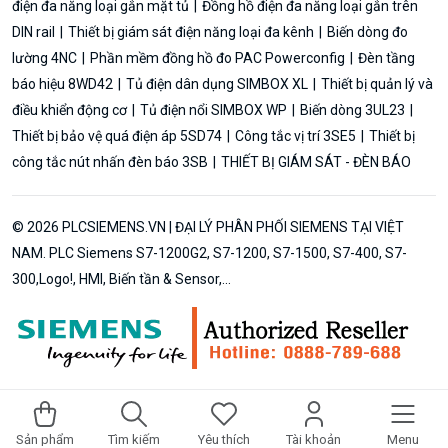
điện đa năng loại gắn mặt tủ
Đồng hồ điện đa năng loại gắn trên
DIN rail
Thiết bị giám sát điện năng loại đa kênh
Biến dòng đo
lường 4NC
Phần mềm đồng hồ đo PAC Powerconfig
Đèn tầng
báo hiệu 8WD42
Tủ điện dân dụng SIMBOX XL
Thiết bị quản lý và
điều khiển động cơ
Tủ điện nổi SIMBOX WP
Biến dòng 3UL23
Thiết bị bảo vệ quá điện áp 5SD74
Công tắc vị trí 3SE5
Thiết bị
công tắc nút nhấn đèn báo 3SB
THIẾT BỊ GIÁM SÁT - ĐÈN BÁO
© 2026 PLCSIEMENS.VN | ĐẠI LÝ PHÂN PHỐI SIEMENS TẠI VIỆT
NAM. PLC Siemens S7-1200G2, S7-1200, S7-1500, S7-400, S7-
300,Logo!, HMI, Biến tần & Sensor,...
Sản phẩm
Tìm kiếm
Yêu thích
Tài khoản
Menu