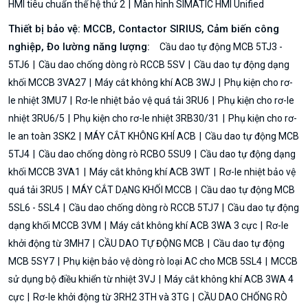
HMI tiêu chuẩn thế hệ thứ 2
Màn hình SIMATIC HMI Unified
Thiết bị bảo vệ: MCCB, Contactor SIRIUS, Cảm biến công
nghiệp, Đo lường năng lượng:
Cầu dao tự động MCB 5TJ3 -
5TJ6
Cầu dao chống dòng rò RCCB 5SV
Cầu dao tự động dạng
khối MCCB 3VA27
Máy cắt không khí ACB 3WJ
Phụ kiện cho rơ-
le nhiệt 3MU7
Rơ-le nhiệt bảo vệ quá tải 3RU6
Phụ kiện cho rơ-le
nhiệt 3RU6/5
Phụ kiện cho rơ-le nhiệt 3RB30/31
Phụ kiện cho rơ-
le an toàn 3SK2
MÁY CẮT KHÔNG KHÍ ACB
Cầu dao tự động MCB
5TJ4
Cầu dao chống dòng rò RCBO 5SU9
Cầu dao tự động dạng
khối MCCB 3VA1
Máy cắt không khí ACB 3WT
Rơ-le nhiệt bảo vệ
quá tải 3RU5
MÁY CẮT DẠNG KHỐI MCCB
Cầu dao tự động MCB
5SL6 - 5SL4
Cầu dao chống dòng rò RCCB 5TJ7
Cầu dao tự động
dạng khối MCCB 3VM
Máy cắt không khí ACB 3WA 3 cực
Rơ-le
khởi động từ 3MH7
CẦU DAO TỰ ĐỘNG MCB
Cầu dao tự động
MCB 5SY7
Phụ kiện bảo vệ dòng rò loại AC cho MCB 5SL4
MCCB
sử dụng bộ điều khiển từ nhiệt 3VJ
Máy cắt không khí ACB 3WA 4
cực
Rơ-le khởi động từ 3RH2 3TH và 3TG
CẦU DAO CHỐNG RÒ