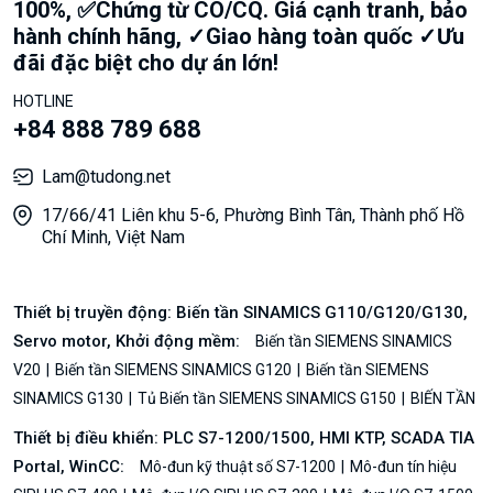
100%, ✅Chứng từ CO/CQ. Giá cạnh tranh, bảo
hành chính hãng, ✓Giao hàng toàn quốc ✓Ưu
đãi đặc biệt cho dự án lớn!
HOTLINE
+84 888 789 688
Lam@tudong.net
17/66/41 Liên khu 5-6, Phường Bình Tân, Thành phố Hồ
Chí Minh, Việt Nam
Thiết bị truyền động: Biến tần SINAMICS G110/G120/G130,
Servo motor, Khởi động mềm:
Biến tần SIEMENS SINAMICS
V20
Biến tần SIEMENS SINAMICS G120
Biến tần SIEMENS
SINAMICS G130
Tủ Biến tần SIEMENS SINAMICS G150
BIẾN TẦN
Thiết bị điều khiển: PLC S7-1200/1500, HMI KTP, SCADA TIA
Portal, WinCC:
Mô-đun kỹ thuật số S7-1200
Mô-đun tín hiệu