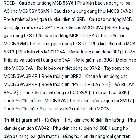
RCCB
Cầu dao tự động MCB 5SY8
Phụ kiện bảo vệ dòng rò loại
AC cho MCB 5SY 5SM9
Cầu dao tự động dạng khối MCCB 3VA2
Rơ-le nhiệt bảo vệ quá tải kiểu điện tử 3RB
Cầu dao tự động MCB
dòng định mức cao 5SP4
Phụ kiện cho MCCB 3VJ
Rơ-le trung
gian dòng LZS
Cầu dao tự động MCB DC 5SY5
Phụ kiện cho
MCCB 3VM
Rơ-le trung gian dòng LZS RT
Phụ kiện điện cho MCB
5ST3
Phụ kiện cho MCCB 3VA
Rơ-le trung gian dòng 3RQ
Cuộn
thấp áp và cuộn cắt dùng cho 3VA
Rơ-le giám sát 3UG
Motor nạp
cho MCCB 3VA
Rơ-le bảo vệ nhiệt động cơ 3RN2
Tay xoay cho
MCCB 3VA 3P 4P
Rơ-le thời gian 3RP2
Khóa và liên động cho
MCCB 3VA 3P 4P
Rơ-le thời gian 7PV15
RELAY NHIỆT VÀ RELAY
BẢO VỆ
Phụ kiện bảo vệ dòng rò RCD 3VA
Rơ-le an toàn 3SK
Phụ kiện đấu nối cho MCCB 3VA
Rơ-le nhiệt bảo vệ quá tải 3MU7
Phụ kiện đấu nối kiểu plug-in và kiểu rút kéo cho MCCB
Thiết bị giám sát - tủ điện:
Phụ kiện cho tủ điện âm tường
Phụ
kiện để gắn đèn 8WD42
Phụ kiện cho tủ điện nổi 8GB
Đồng hồ
điện đa năng loại gắn mặt tủ
Đồng hồ điện đa năng loại gắn trên