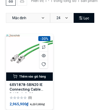
Hiển thị 1 - 1 trong tổng số 1 sản phẩm
Mặc định
24
Lọc
-30%
Thêm vào giỏ hàng
6XV1878-5BN20 IE
Connecting Cable
RJ45, 4x2, 20 m
(0)
2,965,900₫
4,237,000₫