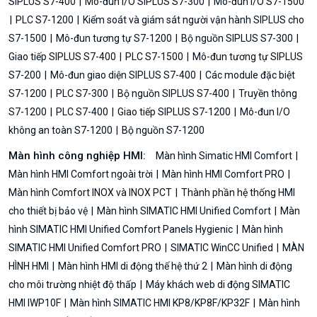
SIPLUS S7-400
Mô-đun I/O SIPLUS S7-300
Mô-đun I/O S7-1500
PLC S7-1200
Kiểm soát và giám sát người vận hành SIPLUS cho
S7-1500
Mô-đun tương tự S7-1200
Bộ nguồn SIPLUS S7-300
Giao tiếp SIPLUS S7-400
PLC S7-1500
Mô-đun tương tự SIPLUS
S7-200
Mô-đun giao diện SIPLUS S7-400
Các module đặc biệt
S7-1200
PLC S7-300
Bộ nguồn SIPLUS S7-400
Truyền thông
S7-1200
PLC S7-400
Giao tiếp SIPLUS S7-1200
Mô-đun I/O
không an toàn S7-1200
Bộ nguồn S7-1200
Màn hình công nghiệp HMI:
Màn hình Simatic HMI Comfort
Màn hình HMI Comfort ngoài trời
Màn hình HMI Comfort PRO
Màn hình Comfort INOX và INOX PCT
Thành phần hệ thống HMI
cho thiết bị bảo vệ
Màn hình SIMATIC HMI Unified Comfort
Màn
hình SIMATIC HMI Unified Comfort Panels Hygienic
Màn hình
SIMATIC HMI Unified Comfort PRO
SIMATIC WinCC Unified
MÀN
HÌNH HMI
Màn hình HMI di động thế hệ thứ 2
Màn hình di động
cho môi trường nhiệt độ thấp
Máy khách web di động SIMATIC
HMI IWP10F
Màn hình SIMATIC HMI KP8/KP8F/KP32F
Màn hình